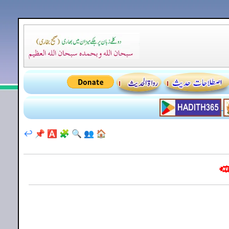
↩️
📌
🅰️
🧩
🔍
👥
🏠