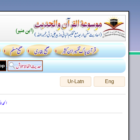
Ur-Latn
Eng
الحمد