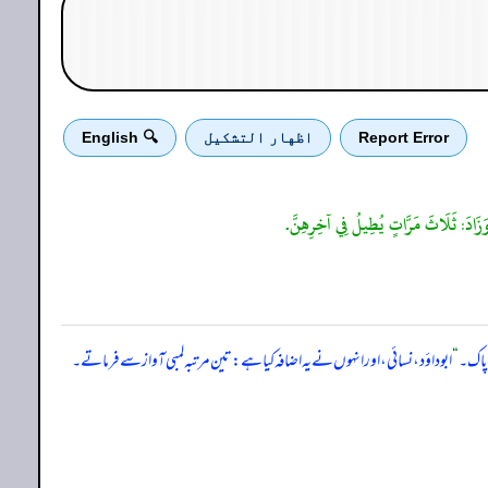
Report Error
اظهار التشكيل
🔍 English
 پاک۔
“
ابوداؤد، نسائی، اور انہوں نے یہ اضافہ کیا ہے: تین مرتبہ لمبی آواز سے فرماتے۔