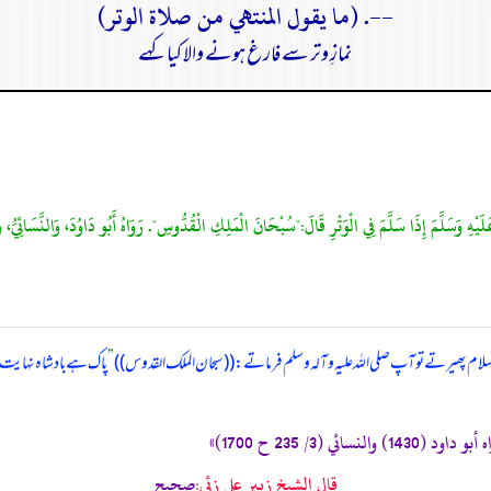
--. (ما يقول المنتهي من صلاة الوتر)
نمازِ وتر سے فارغ ہونے والا کیا کہے
 سلام پھیرتے تو آپ صلی ‌اللہ ‌علیہ ‌وآلہ ‌وسلم فرماتے: ((سبحان الملک القدوس))
”
پاک ہے بادشاہ نہایت
 والنسائي (3/ 235 ح 1700)»
قال الشيخ زبير على زئي:
صحيح