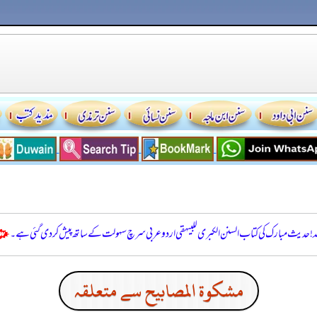
للہ! حدیث مبارک کی کتاب السنن الكبرى للبيهقي اردو عربی سرچ سہولت کے ساتھ پیش کر دی گئی ہے۔
مشكوة المصابيح سے متعلقہ