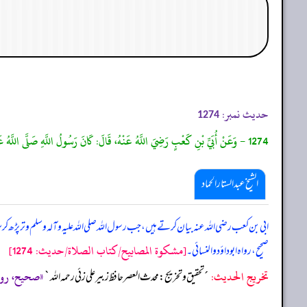
حدیث نمبر:
1274
1274 - وَعَنْ أُبَيِّ بْنِ كَعْبٍ رَضِيَ اللَّهُ عَنْهُ، قَالَ: كَانَ رَسُولُ اللَّهِ صَلَّى اللَّهُ عَلَيْهِ وَسَلَّمَ إِذَا سَلَّمَ فِي الْوَتْرِ قَالَ:"سُبْحَانَ الْمَلِكِ الْقُدُّوسِ". رَوَاهُ أَبُو دَاوُدَ، وَالنَّسَائِيُّ، وَزَادَ: ثَلَاثَ مَرَّاتٍ يُطِيلُ فِي آخِرِهِنَّ.
الشیخ عبدالستار الحماد
ابی بن کعب رضی اللہ عنہ بیان کرتے ہیں، جب رسول اللہ صلی ‌اللہ ‌علیہ ‌وآلہ ‌وسلم وتر پڑھ کر
[مشكوة المصابيح/كتاب الصلاة/حدیث: 1274]
صحیح، رواہ ابوداؤد و النسائی۔
تخریج الحدیث:
«صحيح، رواه أبو داود (1430)
´تحقيق و تخريج: محدث العصر حافظ زبير على زئي رحمه الله`