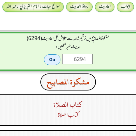
ابواب
احادیث
رواۃ الحدیث
سوانح حیات: امام التبريزي رحمہ اللہ
مشکوۃ المصابیح میں ترقیم شاملہ سے تلاش کل احادیث (6294)
حدیث نمبر لکھیں:
مشكوة المصابيح
كتاب الصلاة
كتاب الصلاة