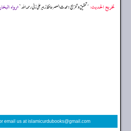
تخریج الحدیث:
«رواه البخاري (5
´تحقيق و تخريج: محدث العصر حافظ زبير على زئي رحمه الله`
or email us at islamicurdubooks@gmail.com