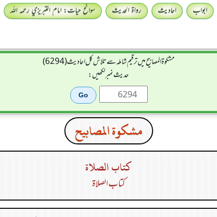
ابواب
احادیث
رواۃ الحدیث
سوانح حیات: امام التبريزي رحمہ اللہ
مشکوۃ المصابیح میں ترقیم شاملہ سے تلاش کل احادیث (6294)
حدیث نمبر لکھیں:
مشكوة المصابيح
كتاب الصلاة
كتاب الصلاة