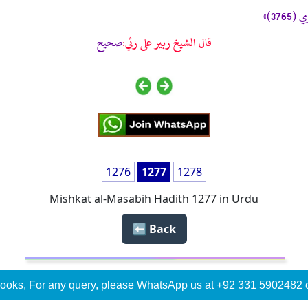
376)»
قال الشيخ زبير على زئي:
صحيح
1276
1277
1278
Mishkat al-Masabih Hadith 1277 in Urdu
Back ⬅️
ooks, For any query, please WhatsApp us at +92 331 5902482 