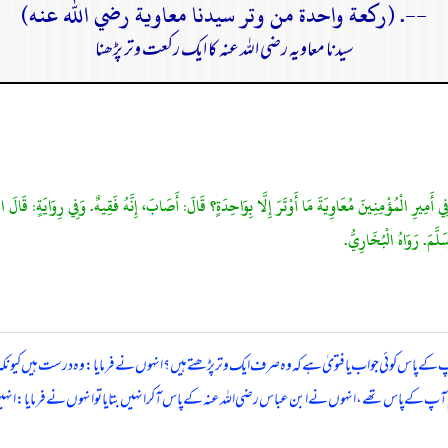
--. (ركعة واحدة من وتر سيدنا معاوية رضي الله عنه)
سیدنا معاویہ رضی اللہ عنہ کا ایک رکعت وتر پڑھنا
: هَلْ لَكَ فِي أَمِيرِ الْمُؤْمِنِينَ مُعَاوِيَةَ مَا أَوْتَرَ إِلَّا بِوَاحِدَةٍ؟ قَالَ: أَصَابَ، إِنَّهُ فَقِيهٌ. وَفِي رِوَايَةٍ: ق
لَّمَ. رَوَاهُ الْبُخَارِيُّ.
آپ کے پاس کوئی جواب یا فتویٰ ہے کہ وہ صرف ایک وتر پڑھتے ہیں؟ انہوں نے فرمایا: وہ درست ہیں کیونک
 کے پاس تھے، انہوں نے ابن عباس رضی اللہ عنہ کے پاس آ کر انہیں بتایا تو انہوں نے فرمایا: انہیں چھو