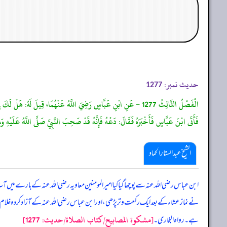
حدیث نمبر:
1277
الْفَصْلُ الثَّالِثُ 1277 - عَنِ ابْنِ عَبَّاسٍ رَضِيَ اللَّهُ عَنْهُمَا، قِيلَ لَهُ
فَأَتَى ابْنَ عَبَّاسٍ فَأَخْبَرَهُ فَقَالَ: دَعْهُ فَإِنَّهُ قَدْ صَحِبَ النَّبِيَّ صَلَّى اللَّهُ عَلَيْهِ وَسَ
الشیخ عبدالستار الحماد
ابن عباس رضی اللہ عنہ سے پوچھا گیا کیا امیر المومنین معاویہ رضی اللہ عنہ کے بارے میں 
نے نماز عشاء کے بعد ایک رکعت وتر پڑھی، اور ابن عباس رضی اللہ عنہ کے آزاد کردہ غلام آپ
[مشكوة المصابيح/كتاب الصلاة/حدیث: 1277]
ہے۔ رواہ البخاری۔