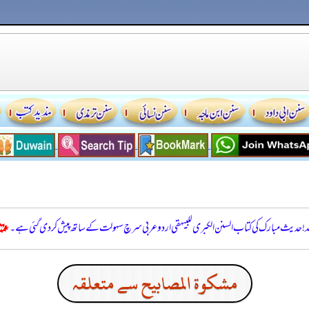
للہ! حدیث مبارک کی کتاب السنن الكبرى للبيهقي اردو عربی سرچ سہولت کے ساتھ پیش کر دی گئی ہے۔
مشكوة المصابيح سے متعلقہ