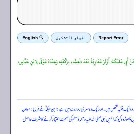
Report Error
اظهار التشكيل
🔍 English
َالَ ابْنُ أَبِي مُلَيْكَةَ: أَوْتَرَ مُعَاوِيَةُ بَعْدَ الْعِشَاءِ بِرَكْعَةٍ، وَعِنْدَهُ مَوْلًى لِابْنِ عَبَّاسٍ،
ہ وہ ایک فقیہ شخص ہیں۔ اور ایک دوسری روایت میں ہے: ابن ملیکہ ؒ نے فرمایا: معاویہ
ڑ دو کیونکہ انہیں نبی صلی ‌اللہ ‌علیہ ‌وآلہ ‌وسلم کی صحبت اختیار کرنے کا شرف حاصل