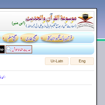
Ur-Latn
Eng
الحمد