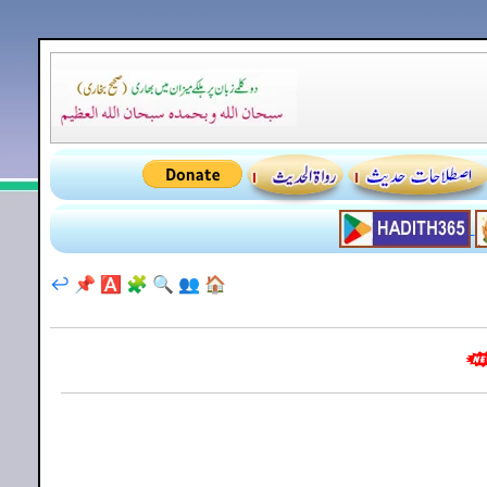
↩️
📌
🅰️
🧩
🔍
👥
🏠