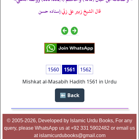
قال الشيخ زبير على زئي:
إسناده حسن
1560
1561
1562
Mishkat al-Masabih Hadith 1561 in Urdu
Back ⬅️
© 2005-2026, Developed by Islamic Urdu Books, For any
query, please WhatsApp us at +92 331 5902482 or email us
at islamicurdubooks@gmail.com