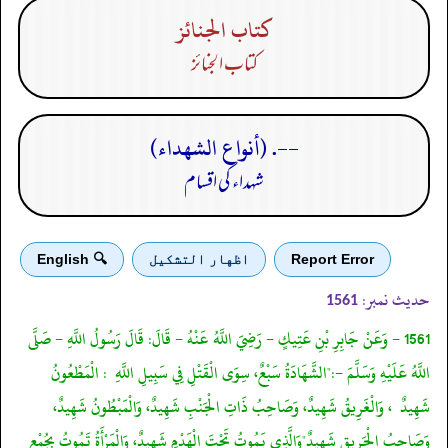
كتاب الجنائز
كتاب الجنائز
--. (أنواع الشهداء)
شہداء کی اقسام
Report Error
اظهار التشكيل
🔍 English
حدیث نمبر:
1561
1561 - وَعَنْ جَابِرِ بْنِ عَتِيكٍ - رَضِيَ اللَّهُ عَنْهُ - قَالَ: قَالَ رَسُولُ اللَّهِ - صَلَّى
اللَّهُ عَلَيْهِ وَسَلَّمَ -:"الشَّهَادَةُ سَبْعٌ، سِوَى الْقَتْلِ فِي سَبِيلِ اللَّهِ : الْمَطْعُونُ
شَهِيدٌ ، وَالْغَرِيقُ شَهِيدٌ، وَصَاحِبُ ذَاتِ الْجَنْبِ شَهِيدٌ، وَالْمَبْطُونُ شَهِيدٌ،
وَصَاحِبُ الْحَرِيقِ شَهِيدٌ"وَالَّذِي يَمُوتُ تَحْتَ الْهَدْمِ شَهِيدٌ، وَالْمَرْأَةُ تَمُوتُ بِجُمْعٍ