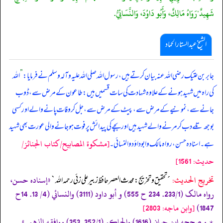
شَهِيدٌ"رَوَاهُ مَالِكٌ، وَأَبُو دَاوُدَ، وَالنَّسَائِيُّ.
الشیخ عبدالستار الحماد
جابر بن عتیک رضی اللہ عنہ بیان کرتے ہیں، رسول اللہ صلی ‌اللہ ‌علیہ ‌وآلہ ‌وسلم نے فرمایا:
”
اللہ
کی راہ میں شہید ہونے کے علاوہ شہادت کی سات قسمیں ہیں: طاعون کے مرض سے، ڈوب
جانے سے، نمونیے کے مرض سے، پیٹ کے مرض سے، جل کر وفات پانے والے اور کسی
بوجھ تلے دب کر مرنے والے شہید ہیں اور بچے کی پیدائش پر فوت ہو جانے والی عورت بھی شہید
[مشكوة المصابيح/كتاب الجنائز/
ہے۔ اسنادہ حسن، رواہ مالک و ابوداؤد و النسائی۔
حدیث: 1561]
تخریج الحدیث:
«إسناده حسن،
´تحقيق و تخريج: محدث العصر حافظ زبير على زئي رحمه الله`
رواه مالک (233/1. 234 ح 555) و أبو داود (3111) والنسائي (4/ 13. 14ح
1847)
[وابن ماجه: 2803]
٭ و صححه ابن حبان (1616) والحاکم (352/1. 353) ووافقه الذهبي.»