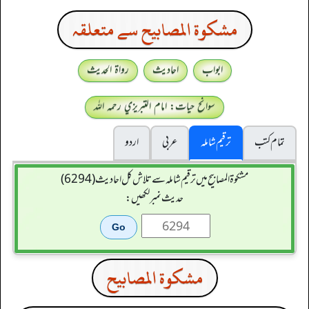
مشكوة المصابيح سے متعلقہ
ابواب
احادیث
رواۃ الحدیث
سوانح حیات: امام التبريزي رحمہ اللہ
تمام کتب
ترقیم شاملہ
عربی
اردو
مشکوۃ المصابیح میں ترقیم شاملہ سے تلاش کل احادیث (6294)
حدیث نمبر لکھیں:
مشكوة المصابيح