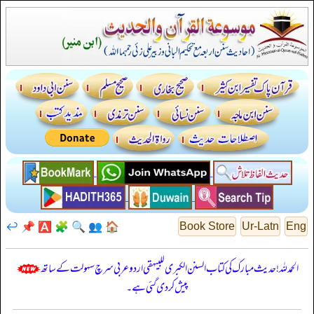
↩️
📌
🅰️
🧩
🔍
👥
🏠
Book Store
Ur-Latn
Eng
الحمدللہ! حدیث مبارک کی کتاب السنن الكبرى للبيهقي اردو عربی سرچ سہولت کے ساتھ
پیش کر دی گئی ہے۔