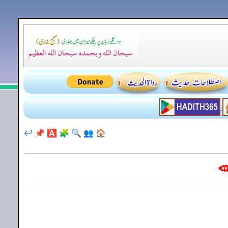
↩️
📌
🅰️
🧩
🔍
👥
🏠