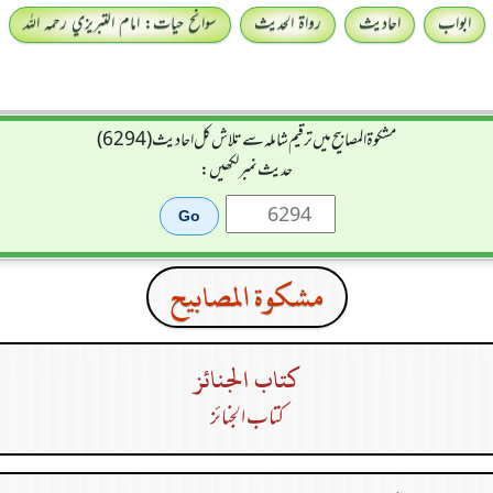
ابواب
احادیث
رواۃ الحدیث
سوانح حیات: امام التبريزي رحمہ اللہ
مشکوۃ المصابیح میں ترقیم شاملہ سے تلاش کل احادیث (6294)
حدیث نمبر لکھیں:
مشكوة المصابيح
كتاب الجنائز
كتاب الجنائز