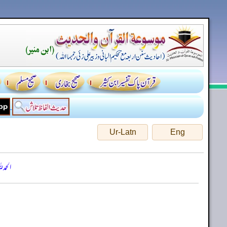
Ur-Latn
Eng
الحمد