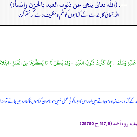
--. (الله تعالى ينهى عن ذنوب العبد بالحزن والمسأة)
اللہ تعالیٰ کا بندے کے گناہوں کو غم و تکلیف دے کر ختم کرنا
گناہ بہت زیادہ ہو جاتے ہیں اور اس کا ایسا کوئی عمل نہیں ہوتا جو ان گناہوں کا کفارہ بن جائے تو اللہ 
ه أحمد (157/6 ح 25750)