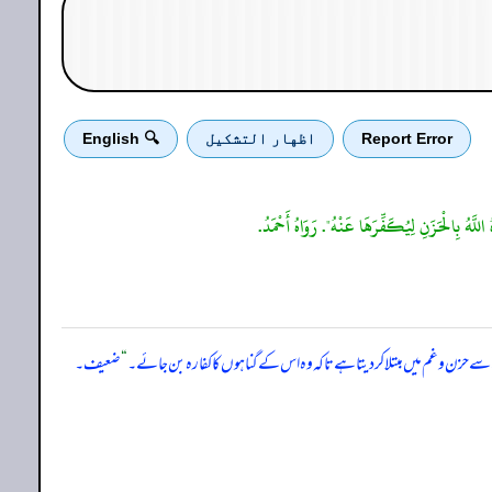
Report Error
اظهار التشكيل
🔍 English
اسے حزن و غم میں مبتلا کر دیتا ہے تاکہ وہ اس کے گناہوں کا کفارہ بن جائے۔
“
ضعیف۔