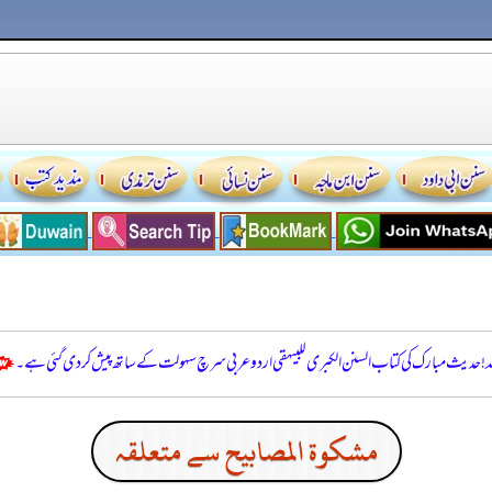
للہ! حدیث مبارک کی کتاب السنن الكبرى للبيهقي اردو عربی سرچ سہولت کے ساتھ پیش کر دی گئی ہے۔
مشكوة المصابيح سے متعلقہ