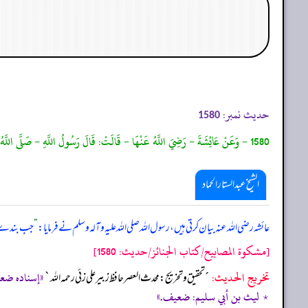
حدیث نمبر:
1580
1580 - وَعَنْ عَائِشَةَ - رَضِيَ اللَّهُ عَنْهَا - قَالَتْ: قَالَ رَسُولُ اللَّهِ - صَلَّى اللَّهُ عَلَيْهِ وَسَلَّمَ -:"إِذَا كَثُرَتْ ذُنُوبُ الْعَبْدِ ، وَلَمْ يَكُنْ لَهُ مَا يُكَفِّرُهَا مِنَ الْعَمَلِ، ابْتَلَاهُ اللَّهُ بِالْحَزَنِ لِيُكَفِّرَهَا عَنْهُ". رَوَاهُ أَحْمَدُ.
الشیخ عبدالستار الحماد
عائشہ رضی اللہ عنہ بیان کرتی ہیں، رسول اللہ صلی ‌اللہ ‌علیہ ‌وآلہ ‌وسلم نے فرمایا:
”
جب بندے کے 
[مشكوة المصابيح/كتاب الجنائز/حدیث: 1580]
تخریج الحدیث:
«إسناده ضعيف، روا
´تحقيق و تخريج: محدث العصر حافظ زبير على زئي رحمه الله`
٭ ليث بن أبي سليم: ضعيف.»