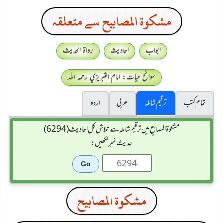
مشكوة المصابيح سے متعلقہ
ابواب
احادیث
رواۃ الحدیث
سوانح حیات: امام التبريزي رحمہ اللہ
تمام کتب
ترقیم شاملہ
عربی
اردو
مشکوۃ المصابیح میں ترقیم شاملہ سے تلاش کل احادیث (6294)
حدیث نمبر لکھیں:
مشكوة المصابيح