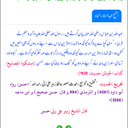
الشیخ عبدالستار الحماد
عبداللہ بن عباس رضی اللہ عنہ بیان کرتے ہیں، رسول اللہ صلی ‌اللہ ‌علیہ ‌وآلہ ‌وسلم نے
فرمایا:
”
سفید کپڑے پہنا کرو کیونکہ وہ تمہارا بہترین لباس ہے، اپنے مردوں کو بھی انہیں میں
کفن دو، اثمد تمہارا بہترین سرمہ ہے کیونکہ وہ پلکیں دراز کرتا ہے اور نظر کو تیز کرتا ہے۔
“
ابوداؤد،
[مشكوة المصابيح/
ترمذی، اور ابن ماجہ نے
”
اپنے مردوں کو
“
تک روایت کیا ہے۔ حسن۔
كتاب الجنائز/حدیث: 1638]
تخریج الحدیث:
«حسن، رواه
´تحقيق و تخريج: محدث العصر حافظ زبير على زئي رحمه الله`
أبو داود (4061) و الترمذي (994 و قال: حسن صحيح.) و ابن ماجه
(3566)»
قال الشيخ زبير على زئي:
حسن