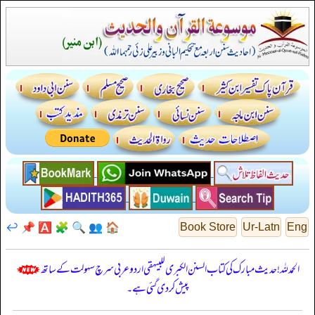
↩️
📌
🅰️
🧩
🔍
👥
🏠
Book Store
Ur-Latn
Eng
الحمدللہ! حدیث مبارک کی کتاب السنن الكبرى للبيهقي اردو عربی سرچ سہولت کے ساتھ
پیش کر دی گئی ہے۔