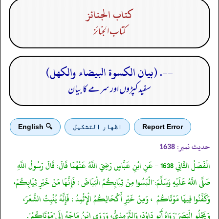
كتاب الجنائز
كتاب الجنائز
--. (بيان الكسوة البيضاء والكهل)
سفید کپڑوں اور سرمے کا بیان
Report Error
اظهار التشكيل
🔍 English
حدیث نمبر:
1638
الْفَصْلُ الثَّانِي 1638 - عَنِ ابْنِ عَبَّاسٍ رَضِيَ اللَّهُ عَنْهُمَا قَالَ: قَالَ رَسُولُ اللَّهِ
صَلَّى اللَّهُ عَلَيْهِ وَسَلَّمَ:"الْبَسُوا مِنْ ثِيَابِكُمُ الْبَيَاضَ ; فَإِنَّهَا مَنْ خَيْرِ ثِيَابِكُمْ،
وَكَفِّنُوا فِيهَا مَوْتَاكُمْ ، وَمِنْ خَيْرِ أَكْحَالِكُمُ الْإِثْمِدُ ; فَإِنَّهُ يُنْبِتُ الشَّعَرَ،
وَيَجْلُو الْبَصَرَ"رَوَاهُ أَبُو دَاوُدَ، وَالتِّرْمِذِيُّ، وَرَوَى ابْنُ مَاجَهْ إِلَى"مَوْتَاكُمْ".