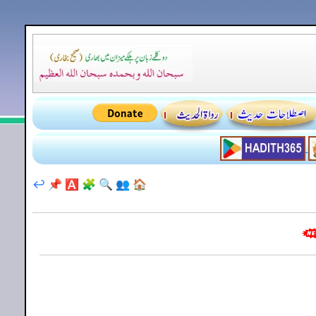
↩️
📌
🅰️
🧩
🔍
👥
🏠