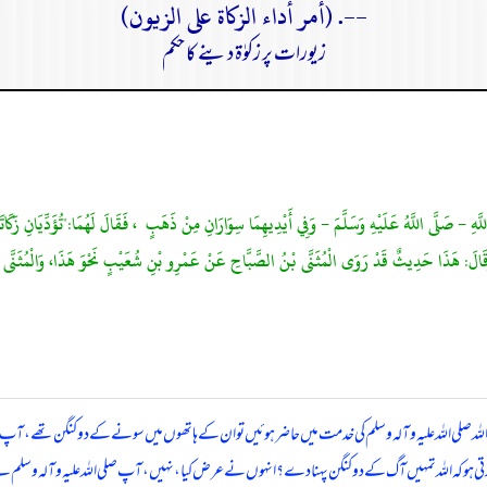
--. (أمر أداء الزكاة على الزيون)
زیورات پر زکوٰۃ دینے کا حکم
َهِ - صَلَّى اللَّهُ عَلَيْهِ وَسَلَّمَ - وَفِي أَيْدِيهِمَا سِوَارَانِ مِنْ ذَهَبٍ ، فَقَالَ لَهُمَا:"تُؤَدِّيَانِ زَكَاتَهُ؟
مِذِيُّ، وَقَالَ: هَذَا حَدِيثٌ قَدْ رَوَى الْمُثَنَّى بْنُ الصَّبَّاحِ عَنْ عَمْرِو بْنِ شُعَيْبٍ نَحْوَ هَذَا، وَالْمُثَ
ی ‌اللہ ‌علیہ ‌وآلہ ‌وسلم کی خدمت میں حاضر ہوئیں تو ان کے ہاتھوں میں سونے کے دو کنگن تھے، آپ صلی
د کرتی ہو کہ اللہ تمہیں آگ کے دو کنگن پہنا دے؟ انہوں نے عرض کیا، نہیں، آپ صلی ‌اللہ ‌علیہ ‌وآلہ ‌وسلم ن