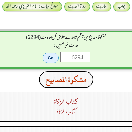
ابواب
احادیث
رواۃ الحدیث
سوانح حیات: امام التبريزي رحمہ اللہ
مشکوۃ المصابیح میں ترقیم شاملہ سے تلاش کل احادیث (6294)
حدیث نمبر لکھیں:
مشكوة المصابيح
كتاب الزكاة
كتاب الزكاة