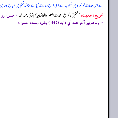
نے اس حدیث کو عمرو بن شعیب سے اسی طرح روایت کیا ہے، جبکہ مثنی بن صباح اور ابن لہیع
تخریج الحدیث:
«حسن، رواه ا
´تحقيق و تخريج: محدث العصر حافظ زبير على زئي رحمه الله`
٭ وله طريق آخر عند أبي داود (1563) وغيره وسنده حسن.»