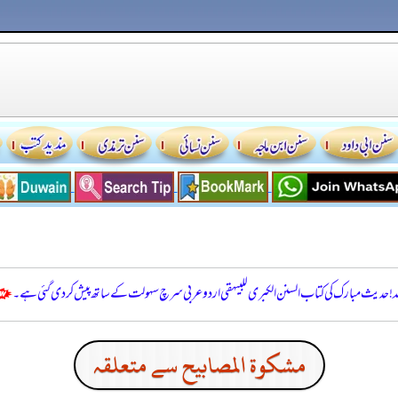
للہ! حدیث مبارک کی کتاب السنن الكبرى للبيهقي اردو عربی سرچ سہولت کے ساتھ پیش کر دی گئی ہے۔
مشكوة المصابيح سے متعلقہ