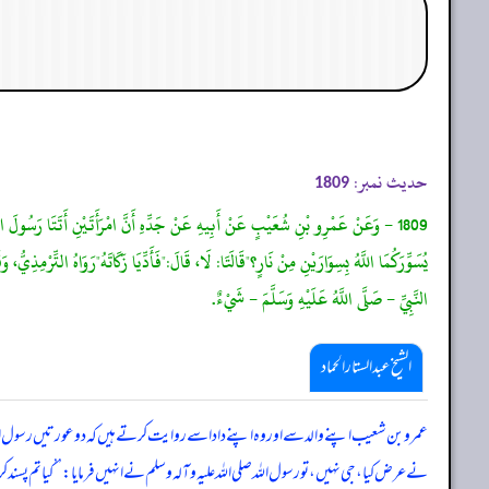
حدیث نمبر:
1809
1809 - وَعَنْ عَمْرِو بْنِ شُعَيْبٍ عَنْ أَبِيهِ عَنْ جَدِّهِ أَنَّ امْرَأَتَيْنِ أَتَتَا رَسُولَ اللّ
يُسَوِّرَكُمَا اللَّهُ بِسِوَارَيْنِ مِنْ نَارٍ؟"قَالَتَا: لَا، قَالَ:"فَأَدِّيَا زَكَاتَهُ"رَوَاهُ التِّرْ
النَّبِيِّ - صَلَّى اللَّهُ عَلَيْهِ وَسَلَّمَ - شَيْءٌ.
الشیخ عبدالستار الحماد
عمرو بن شعیب اپنے والد سے اور وہ اپنے دادا سے روایت کرتے ہیں کہ دو عورتیں رسول اللہ صل
نے عرض کیا، جی نہیں، تو رسول اللہ صلی ‌اللہ ‌علیہ ‌وآلہ ‌وسلم نے انہیں فرمایا: ’ـ’ کیا تم پسن