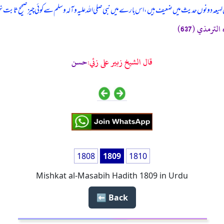
ہ دونوں حدیث میں ضعیف ہیں، اس بارے میں نبی صلی ‌اللہ ‌علیہ ‌وآلہ ‌وسلم سے کوئی چیز صحیح ثابت 
لترمذي (637)
قال الشيخ زبير على زئي:
حسن
1808
1809
1810
Mishkat al-Masabih Hadith 1809 in Urdu
Back ⬅️