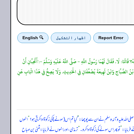
Report Error
اظهار التشكيل
🔍 English
"قَالَتَا: لَا. فَقَالَ لَهُمَا رَسُولُ اللَّهِ - صَلَّى اللَّهُ عَلَيْهِ وَسَلَّمَ -:"أَتُحِبَّانِ أَنْ
نَّى بْنُ الصَّبَّاحِ وَابْنُ لَهِيعَةَ يُضَعَّفَانِ فِي الْحَدِيثِ. وَلَا يَصِحُّ فِي هَذَا الْبَابِ عَنِ
 ‌اللہ ‌علیہ ‌وآلہ ‌وسلم نے ان سے پوچھا:
”
کیا تم اس (سونے) کی زکوۃ ادا کرتی ہو؟
“
انہوں
ے فرمایا:
”
تو پھر اس سونے کی زکوۃ ادا کرو۔
“
ترمذی، اور انہوں نے فرمایا: مثنی بن صباح