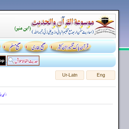
Ur-Latn
Eng
الحمد