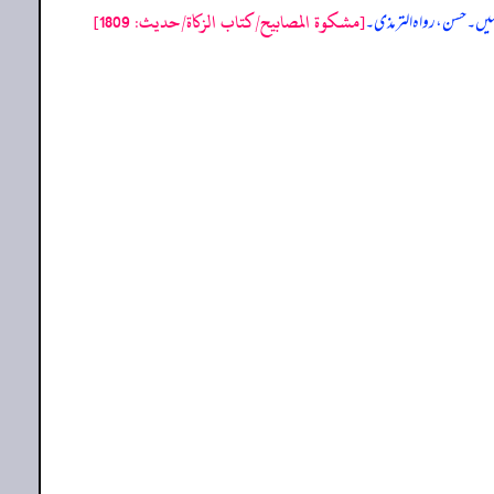
[مشكوة المصابيح/كتاب الزكاة/حدیث: 1809]
نہیں۔ حسن، رواہ الترمذی۔