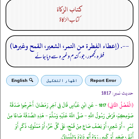
كتاب الزكاة
كتاب الزكاة
--. (إعطاء الفطرة من التمر، الشعير، القمح وغيرها)
فطرہ کجھور، جو، گندم وغیرہ سے دیا جائے
Report Error
اظهار التشكيل
🔍 English
حدیث نمبر:
1817
(الْفَصْلُ الثَّانِي)
1817 - عَنِ ابْنِ عَبَّاسٍ قَالَ فِي آخِرِ رَمَضَانَ: أَخْرِجُوا صَدَقَةَ
صَوْمِكِمْ، فَرَضَ رَسُولُ اللَّهِ - صَلَّى اللَّهُ عَلَيْهِ وَسَلَّمَ - هَذِهِ الصَّدَقَةَ صَاعًا مِنْ
تَمْرٍ ، أَوْ شَعِيرٍ، أَوْ نِصْفَ صَاعٍ مِنْ قَمْحٍ، عَلَى كُلِّ حُرٍّ، أَوْ مَمْلُوكٍ، ذَكَرٍ أَوْ
أُنْثَى، صَغِيرٍ أَوْ كَبِيرٍ. رَوَاهُ أَبُو دَاوُدَ وَالنَّسَائِيُّ.