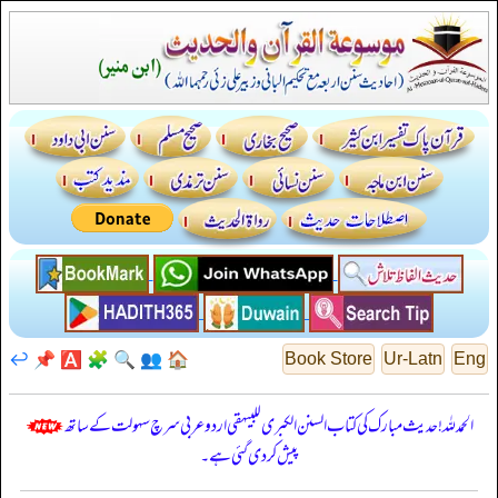
↩️
📌
🅰️
🧩
🔍
👥
🏠
Book Store
Ur-Latn
Eng
الحمدللہ! حدیث مبارک کی کتاب السنن الكبرى للبيهقي اردو عربی سرچ سہولت کے ساتھ
پیش کر دی گئی ہے۔