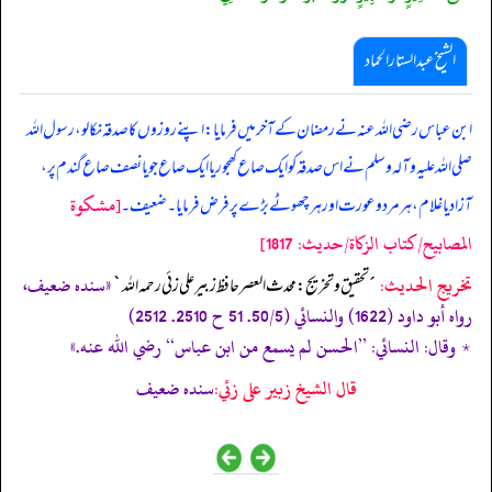
الشیخ عبدالستار الحماد
ابن عباس رضی اللہ عنہ نے رمضان کے آخر میں فرمایا: اپنے روزوں کا صدقہ نکالو، رسول اللہ
صلی ‌اللہ ‌علیہ ‌وآلہ ‌وسلم نے اس صدقہ کو ایک صاع کھجور یا ایک صاع جو یا نصف صاع گندم پر،
[مشكوة
آزاد یا غلام، ہر مرد و عورت اورہر چھوٹے بڑے پر فرض فرمایا۔ ضعیف۔
المصابيح/كتاب الزكاة/حدیث: 1817]
تخریج الحدیث:
«سنده ضعيف،
´تحقيق و تخريج: محدث العصر حافظ زبير على زئي رحمه الله`
رواه أبو داود (1622) والنسائي (50/5. 51 ح 2510. 2512)
٭ وقال: النسائي: ’’الحسن لم يسمع من ابن عباس‘‘ رضي الله عنه.»
قال الشيخ زبير على زئي:
سنده ضعيف