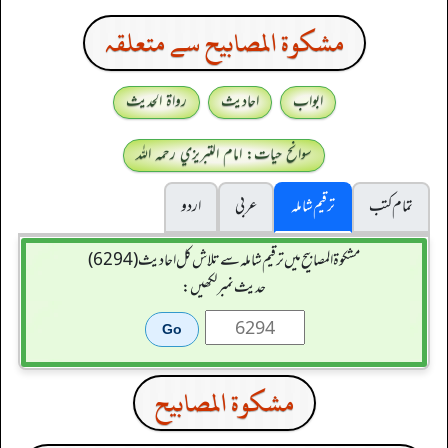
مشكوة المصابيح سے متعلقہ
ابواب
احادیث
رواۃ الحدیث
سوانح حیات: امام التبريزي رحمہ اللہ
تمام کتب
ترقیم شاملہ
عربی
اردو
مشکوۃ المصابیح میں ترقیم شاملہ سے تلاش کل احادیث (6294)
حدیث نمبر لکھیں:
مشكوة المصابيح