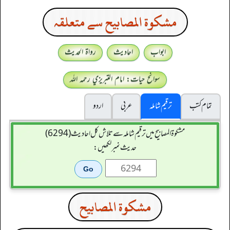
مشكوة المصابيح سے متعلقہ
ابواب
احادیث
رواۃ الحدیث
سوانح حیات: امام التبريزي رحمہ اللہ
تمام کتب
ترقیم شاملہ
عربی
اردو
مشکوۃ المصابیح میں ترقیم شاملہ سے تلاش کل احادیث (6294)
حدیث نمبر لکھیں:
مشكوة المصابيح