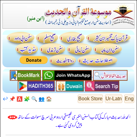
↩️
📌
🅰️
🧩
🔍
👥
🏠
Book Store
Ur-Latn
Eng
الحمدللہ! حدیث مبارک کی کتاب السنن الكبرى للبيهقي اردو عربی سرچ سہولت کے ساتھ
پیش کر دی گئی ہے۔