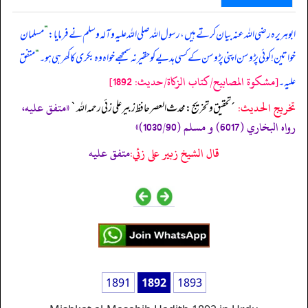
ابوہریرہ رضی اللہ عنہ بیان کرتے ہیں، رسول اللہ صلی ‌اللہ ‌علیہ ‌وآلہ ‌وسلم نے فرمایا:
”
مسلمان
خواتین! کوئی پڑوسن اپنی پڑوسن کے کسی ہدیے کو حقیر نہ سمجھے خواہ وہ بکری کا کھر ہی ہو۔
“
متفق
[مشكوة المصابيح/كتاب الزكاة/حدیث: 1892]
علیہ۔
تخریج الحدیث:
«متفق عليه،
´تحقيق و تخريج: محدث العصر حافظ زبير على زئي رحمه الله`
رواه البخاري (6017) و مسلم (1030/90)»
قال الشيخ زبير على زئي:
متفق عليه
1891
1892
1893