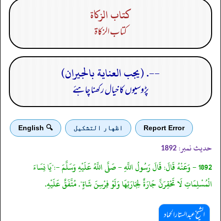
كتاب الزكاة
كتاب الزكاة
--. (يجب العناية بالجيران)
پڑوسیوں کا خیال رکھنا چاہئے
Report Error
اظهار التشكيل
🔍 English
حدیث نمبر:
1892
1892 - وَعَنْهُ قَالَ: قَالَ رَسُولُ اللَّهِ - صَلَّى اللَّهُ عَلَيْهِ وَسَلَّمَ -:"يَا نِسَاءَ
الْمُسْلِمَاتِ لَا تَحْقِرَنَّ جَارَةٌ لِجَارَتِهَا وَلَوْ فِرْسِنَ شَاةٍ". مُتَّفَقٌ عَلَيْهِ.
الشیخ عبدالستار الحماد