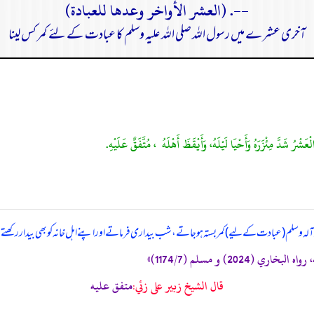
--. (العشر الأواخر وعدها للعبادة)
آخری عشرے میں رسول اللہ صلی اللہ علیہ وسلم کا عبادت کے لئے کمر کس لینا
ہ ‌وآلہ ‌وسلم (عبادت کے لیے) کمر بستہ ہو جاتے، شب بیداری فرماتے اور اپنے اہل خانہ کو بھی بیدار رکھتے
خاري (2024) و مسلم (1174/7)»
قال الشيخ زبير على زئي:
متفق عليه