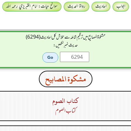
ابواب
احادیث
رواۃ الحدیث
سوانح حیات: امام التبريزي رحمہ اللہ
مشکوۃ المصابیح میں ترقیم شاملہ سے تلاش کل احادیث (6294)
حدیث نمبر لکھیں:
مشكوة المصابيح
كتاب الصوم
كتاب الصوم