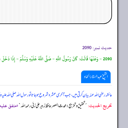
حدیث نمبر:
2090
2090 - وَعَنْهَا قَالَتْ: كَانَ رَسُولُ اللَّهِ - صَلَّى اللَّهُ عَلَيْهِ وَسَلَّمَ - إِذَا دَخَلَ الْعَشْرُ شَدَّ مِئْزَرَهُ وَأَحْيَا لَيْلَهُ، وَأَيْقَظَ أَهْلَهُ ، مُتَّفَقٌ عَلَيْهِ.
الشیخ عبدالستار الحماد
عائشہ رضی اللہ عنہ بیان کرتی ہیں، جب آخری عشرہ شروع ہو جاتا تو رسول اللہ صلی ‌اللہ ‌علی
تخریج الحدیث:
«متفق عليه، رواه الب
´تحقيق و تخريج: محدث العصر حافظ زبير على زئي رحمه الله`