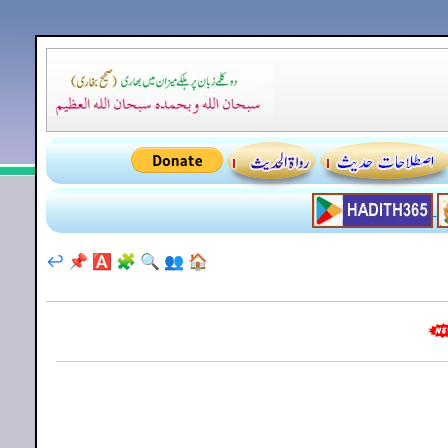
↩️
📌
🅰️
🧩
🔍
👥
🏠