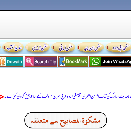
للہ! حدیث مبارک کی کتاب السنن الكبرى للبيهقي اردو عربی سرچ سہولت کے ساتھ پیش کر دی گئی ہے۔
مشكوة المصابيح سے متعلقہ