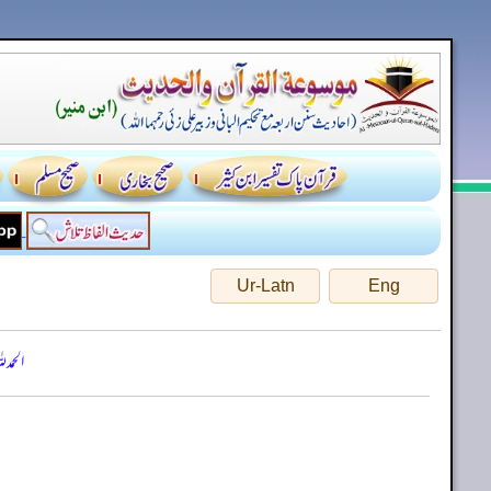
Ur-Latn
Eng
الحمد