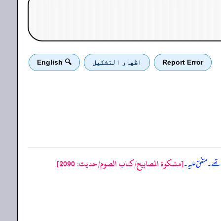
Report Error
اظهار التشكيل
🔍 English
[مشكوة المصابيح/كتاب الصوم/حدیث: 2090]
 تھے۔ متفق علیہ۔