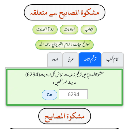
مشكوة المصابيح سے متعلقہ
ابواب
احادیث
رواۃ الحدیث
سوانح حیات: امام التبريزي رحمہ اللہ
تمام کتب
ترقیم شاملہ
عربی
اردو
مشکوۃ المصابیح میں ترقیم شاملہ سے تلاش کل احادیث (6294)
حدیث نمبر لکھیں:
مشكوة المصابيح