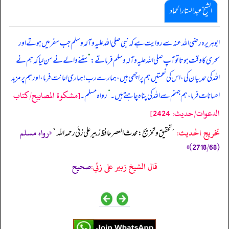
الشیخ عبدالستار الحماد
ابوہریرہ رضی اللہ عنہ سے روایت ہے کہ نبی صلی ‌اللہ ‌علیہ ‌وآلہ ‌وسلم جب سفر میں ہوتے اور
سحری کا وقت ہوتا تو آپ صلی ‌اللہ ‌علیہ ‌وآلہ ‌وسلم فرماتے:
”
سننے والے نے سن لیا کہ ہم نے
اللہ کی حمد بیان کی، اس کی نعمتیں ہم پر اچھی ہیں، ہمارے رب! ہماری اعانت فرما، اور ہم پر مزید
[مشكوة المصابيح/كتاب
احسانات فرما، ہم جہنم سے اللہ کی پناہ چاہتے ہیں۔
“
رواہ مسلم۔
الدعوات/حدیث: 2424]
تخریج الحدیث:
«رواه مسلم
´تحقيق و تخريج: محدث العصر حافظ زبير على زئي رحمه الله`
(2718/68)»
قال الشيخ زبير على زئي:
صحيح