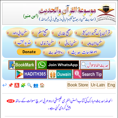
↩️
📌
🅰️
🧩
🔍
👥
🏠
Book Store
Ur-Latn
Eng
الحمدللہ! حدیث مبارک کی کتاب السنن الكبرى للبيهقي اردو عربی سرچ سہولت کے ساتھ
پیش کر دی گئی ہے۔