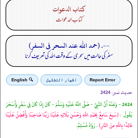
كتاب الدعوات
كتاب الدعوات
--. (حمد الله عند السحر فى السفر)
سفر کی حالت میں سحری کے وقت اللہ کی تعریف کرنا
Report Error
اظهار التشكيل
🔍 English
حدیث نمبر:
2424
2424 - وَعَنْهُ أَنَّ النَّبِيَّ - صَلَّى اللَّهُ عَلَيْهِ وَسَلَّمَ - كَانَ إِذَا كَانَ فِي سَفَرٍ وَأَسْحَرَ
يَقُولُ :
(سَمِعَ سَامِعٌ بِحَمْدِ اللَّهِ وَحُسْنِ بَلَائِهِ عَلَيْنَا رَبَّنَا صَاحِبْنَا وَأَفْضِلْ عَلَيْنَا
عَائِذًا بِاللَّهِ مِنَ النَّارِ)
. رَوَاهُ مُسْلِمٌ.