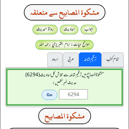
مشكوة المصابيح سے متعلقہ
ابواب
احادیث
رواۃ الحدیث
سوانح حیات: امام التبريزي رحمہ اللہ
تمام کتب
ترقیم شاملہ
عربی
اردو
مشکوۃ المصابیح میں ترقیم شاملہ سے تلاش کل احادیث (6294)
حدیث نمبر لکھیں:
مشكوة المصابيح