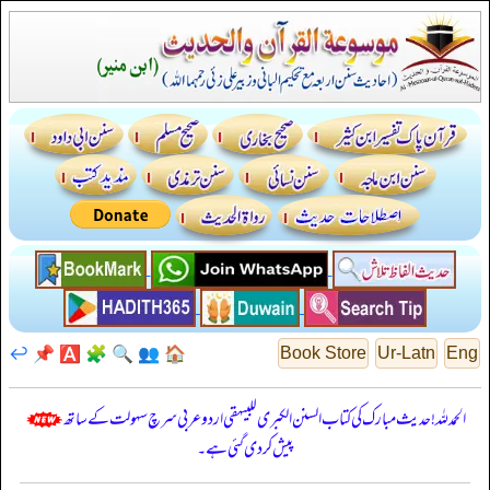
↩️
📌
🅰️
🧩
🔍
👥
🏠
Book Store
Ur-Latn
Eng
الحمدللہ! حدیث مبارک کی کتاب السنن الكبرى للبيهقي اردو عربی سرچ سہولت کے ساتھ
پیش کر دی گئی ہے۔