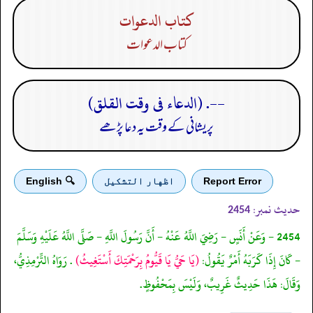
كتاب الدعوات
كتاب الدعوات
--. (الدعاء فى وقت القلق)
پریشانی کے وقت یہ دعا پڑھے
Report Error
اظهار التشكيل
🔍 English
حدیث نمبر:
2454
2454 - وَعَنْ أَنَسٍ - رَضِيَ اللَّهُ عَنْهُ - أَنَّ رَسُولَ اللَّهِ - صَلَّى اللَّهُ عَلَيْهِ وَسَلَّمَ
- كَانَ إِذَا كَرَبَهُ أَمْرٌ يَقُولُ:
(يَا حَيُّ يَا قَيُّومُ بِرَحْمَتِكَ أَسْتَغِيثُ)
. رَوَاهُ التِّرْمِذِيُّ،
وَقَالَ: هَذَا حَدِيثٌ غَرِيبٌ، وَلَيْسَ بِمَحْفُوظٍ.