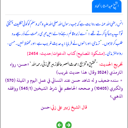
الشیخ عبدالستار الحماد
انس رضی اللہ عنہ سے روایت ہے کہ جب رسول اللہ صلی ‌اللہ ‌علیہ ‌وآلہ ‌وسلم کو کوئی تکلیف پہنچتی
تو آپ یہ دعا کیا کرتے تھے:
”
اے زندہ قائم رہنے والے! میں تیری رحمت کے ذریعے مدد
طلب کرتا ہوں۔
“
ترمذی، اور انہوں نے فرمایا: یہ حدیث غریب ہے، اور محفوظ نہیں۔ حسن،
[مشكوة المصابيح/كتاب الدعوات/حدیث: 2454]
رواہ الترمذی۔
تخریج الحدیث:
«حسن، رواه
´تحقيق و تخريج: محدث العصر حافظ زبير على زئي رحمه الله`
الترمذي (3524 وقال: ھذا حديث غريب)
٭ سنده ضعيف و له شاھد حسن عند النسائي في عمل اليوم و الليلة (570)
والکبري (10405) و صححه الحاکم علٰي شرط الشيخين (545/1) ووافقه
الذهبي.»
قال الشيخ زبير على زئي:
حسن