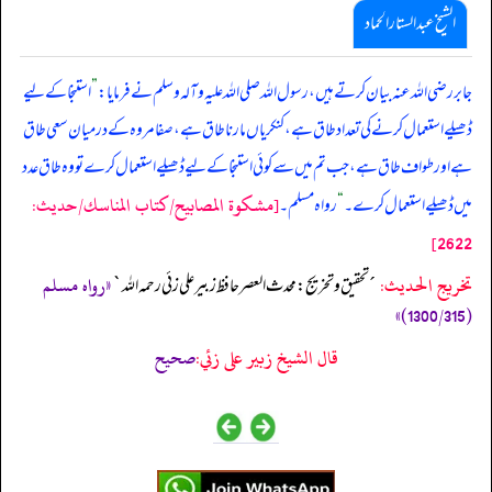
الشیخ عبدالستار الحماد
جابر رضی اللہ عنہ بیان کرتے ہیں، رسول اللہ صلی ‌اللہ ‌علیہ ‌وآلہ ‌وسلم نے فرمایا:
”
استنجا کے لیے
ڈھیلے استعمال کرنے کی تعداد طاق ہے، کنکریاں مارنا طاق ہے، صفا مروہ کے درمیان سعی طاق
ہے اور طواف طاق ہے، جب تم میں سے کوئی استنجا کے لیے ڈھیلے استعمال کرے تو وہ طاق عدد
[مشكوة المصابيح/كتاب المناسك/حدیث:
میں ڈھیلے استعمال کرے۔
“
رواہ مسلم۔
2622]
تخریج الحدیث:
«رواه مسلم
´تحقيق و تخريج: محدث العصر حافظ زبير على زئي رحمه الله`
(1300/315)»
قال الشيخ زبير على زئي:
صحيح