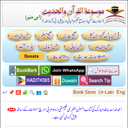
↩️
📌
🅰️
🧩
🔍
👥
🏠
Book Store
Ur-Latn
Eng
الحمدللہ! حدیث مبارک کی کتاب السنن الكبرى للبيهقي اردو عربی سرچ سہولت کے ساتھ
پیش کر دی گئی ہے۔