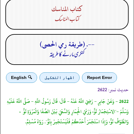
كتاب المناسك
كتاب المناسك
--. (طريقة رمي الحصى)
کنکری مارنے کا طریقہ
Report Error
اظهار التشكيل
🔍 English
حدیث نمبر:
2622
2622 - وَعَنْ جَابِرٍ - رَضِيَ اللَّهُ عَنْهُ - قَالَ: قَالَ رَسُولُ اللَّهِ - صَلَّى اللَّهُ عَلَيْهِ
وَسَلَّمَ -"الِاسْتِجْمَارُ تَوٌّ، وَرَمْيُ الْجِمَارِ وَالسَّعْيُ بَيْنَ الصَّفَا وَالْمَرْوَةِ تَوٌّ ،
وَالطَّوَافُ تَوٌّ، وَإِذَا اسْتَجْمَرَ أَحَدُكُمْ فَلْيَسْتَجْمِرْ بِتَوٍّ". رَوَاهُ مُسْلِمٌ.