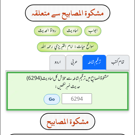
مشكوة المصابيح سے متعلقہ
ابواب
احادیث
رواۃ الحدیث
سوانح حیات: امام التبريزي رحمہ اللہ
تمام کتب
ترقیم شاملہ
عربی
اردو
مشکوۃ المصابیح میں ترقیم شاملہ سے تلاش کل احادیث (6294)
حدیث نمبر لکھیں:
مشكوة المصابيح