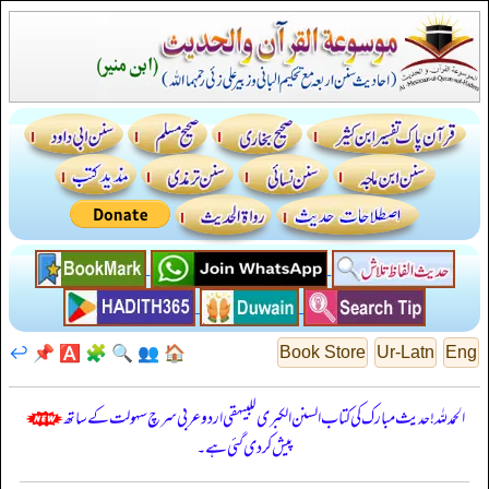
↩️
📌
🅰️
🧩
🔍
👥
🏠
Book Store
Ur-Latn
Eng
الحمدللہ! حدیث مبارک کی کتاب السنن الكبرى للبيهقي اردو عربی سرچ سہولت کے ساتھ
پیش کر دی گئی ہے۔