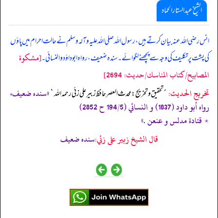
الشیخ عبدالستار الحماد
انس رضی اللہ عنہ بیان کرتے ہیں، رسول اللہ صلی ‌اللہ ‌علیہ ‌وآلہ ‌وسلم نے حالت احرام میں پاؤں
[مشكوة
کی پشت پر تکلیف کی وجہ سے پچھنے لگوائے۔ سندہ ضعیف، رواہ ابوداؤد و النسائی۔
المصابيح/كتاب المناسك/حدیث: 2694]
تخریج الحدیث:
«سنده ضعيف،
´تحقيق و تخريج: محدث العصر حافظ زبير على زئي رحمه الله`
رواه أبو داود (1837) و النسائي (194/5 ح 2852)
٭ قتادة مدلس و عنعن .»
قال الشيخ زبير على زئي:
سنده ضعيف