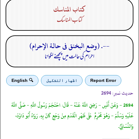
كتاب المناسك
كتاب المناسك
--. (وضع البخنق فى حالة الإحرام)
احرام کی حالت میں پچھنے لگوانا
Report Error
اظهار التشكيل
🔍 English
حدیث نمبر:
2694
2694 - وَعَنْ أَنَسٍ - رَضِيَ اللَّهُ عَنْهُ - قَالَ: احْتَجَمَ رَسُولُ اللَّهِ - صَلَّى اللَّهُ
عَلَيْهِ وَسَلَّمَ - وَهُوَ مُحْرِمٌ عَلَى ظَهْرِ الْقَدَمِ مِنْ وَجَعٍ كَانَ بِهِ. رَوَاهُ أَبُو دَاوُدَ،
وَالنَّسَائِيُّ.