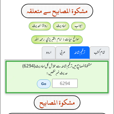
مشكوة المصابيح سے متعلقہ
ابواب
احادیث
رواۃ الحدیث
سوانح حیات: امام التبريزي رحمہ اللہ
تمام کتب
ترقیم شاملہ
عربی
اردو
مشکوۃ المصابیح میں ترقیم شاملہ سے تلاش کل احادیث (6294)
حدیث نمبر لکھیں:
مشكوة المصابيح