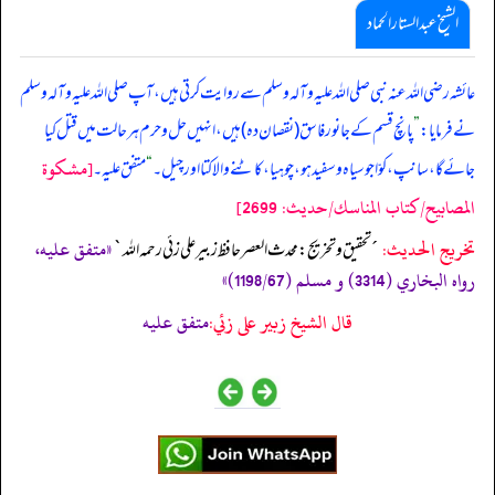
الشیخ عبدالستار الحماد
عائشہ رضی اللہ عنہ نبی صلی ‌اللہ ‌علیہ ‌وآلہ ‌وسلم سے روایت کرتی ہیں، آپ صلی ‌اللہ ‌علیہ ‌وآلہ ‌وسلم
نے فرمایا:
”
پانچ قسم کے جانور فاسق (نقصان دہ) ہیں، انہیں حل و حرم ہر حالت میں قتل کیا
[مشكوة
جائے گا، سانپ، کوّا جو سیاہ و سفید ہو، چوہیا، کاٹنے والا کتا اور چیل۔
“
متفق علیہ۔
المصابيح/كتاب المناسك/حدیث: 2699]
تخریج الحدیث:
«متفق عليه،
´تحقيق و تخريج: محدث العصر حافظ زبير على زئي رحمه الله`
رواه البخاري (3314) و مسلم (1198/67)»
قال الشيخ زبير على زئي:
متفق عليه