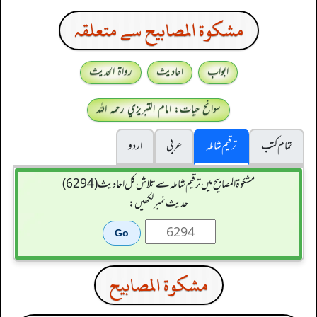
مشكوة المصابيح سے متعلقہ
ابواب
احادیث
رواۃ الحدیث
سوانح حیات: امام التبريزي رحمہ اللہ
تمام کتب
ترقیم شاملہ
عربی
اردو
مشکوۃ المصابیح میں ترقیم شاملہ سے تلاش کل احادیث (6294)
حدیث نمبر لکھیں:
مشكوة المصابيح