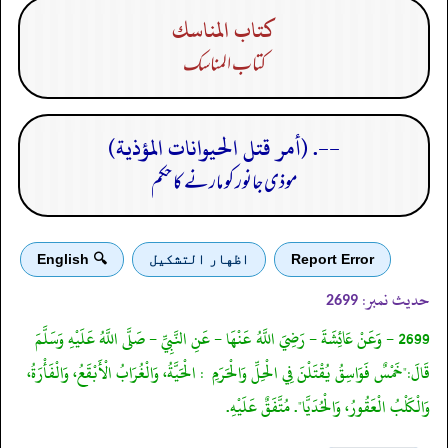
كتاب المناسك
كتاب المناسك
--. (أمر قتل الحيوانات المؤذية)
موذی جانور کو مارنے کا حکم
Report Error
اظهار التشكيل
🔍 English
حدیث نمبر:
2699
2699 - وَعَنْ عَائِشَةَ - رَضِيَ اللَّهُ عَنْهَا - عَنِ النَّبِيِّ - صَلَّى اللَّهُ عَلَيْهِ وَسَلَّمَ
قَالَ:"خَمْسٌ فَوَاسِقُ يُقْتَلْنَ فِي الْحِلِّ وَالْحَرَمِ : الْحَيَّةُ، وَالْغُرَابُ الْأَبْقَعُ، وَالْفَأْرَةُ،
وَالْكَلْبُ الْعَقُورُ، وَالْحُدَيَّا". مُتَّفَقٌ عَلَيْهِ.