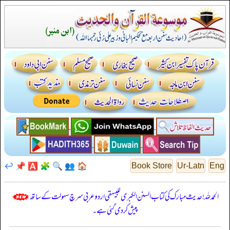
↩️
📌
🅰️
🧩
🔍
👥
🏠
Book Store
Ur-Latn
Eng
الحمدللہ! حدیث مبارک کی کتاب السنن الكبرى للبيهقي اردو عربی سرچ سہولت کے ساتھ
پیش کر دی گئی ہے۔