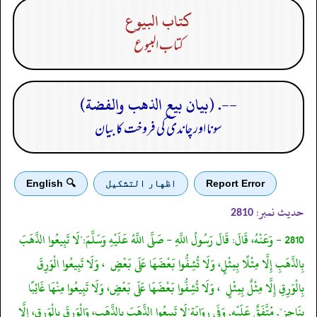
كتاب البيوع
كتاب البيوع
--. (بيان بيع الذهب والفضة)
سونا اور چاندی کی فروخت کا بیان
Report Error
اظهار التشكيل
🔍 English
حدیث نمبر:
2810
2810 - وَعَنْهُ، قَالَ: قَالَ رَسُولُ اللَّهِ - صَلَّى اللَّهُ عَلَيْهِ وَسَلَّمَ:"لَا تَبِيعُوا الذَّهَبَ
بِالذَّهَبِ إِلَّا مِثْلًا بِمِثْلٍ، وَلَا تُشِفُّوا بَعْضَهَا عَلَى بَعْضٍ ، وَلَا تَبِيعُوا الْوَرِقَ
بِالْوَرِقِ إِلَّا مِثْلٌ بِمِثْلٍ ، وَلَا تُشِفُّوا بَعْضَهَا عَلَى بَعْضٍ، وَلَا تَبِيعُوا مِنْهَا غَائِبًا
بِنَاجِزٍ". مُتَّفَقٌ عَلَيْهِ. وَفَى رِوَايَةٍ"لَا تَبِيعُوا الذَّهَبَ بِالذَّهَبِ، وَالْوَرِقَ بِالْوَرِقِ، إِلَّا