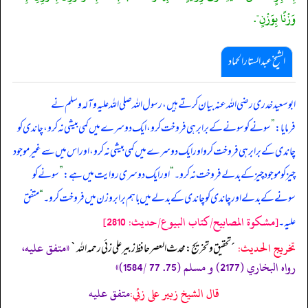
وَزْنًا بِوَزْنٍ".
الشیخ عبدالستار الحماد
ابوسعید خدری رضی اللہ عنہ بیان کرتے ہیں، رسول اللہ صلی ‌اللہ ‌علیہ ‌وآلہ ‌وسلم نے
فرمایا:
”
سونے کو سونے کے برابر ہی فروخت کرو، ایک دوسرے میں کمی بیشی نہ کرو، چاندی کو
چاندی کے برابر ہی فروخت کرو اور ایک دوسرے میں کمی بیشی نہ کرو، اور اس میں سے غیر موجود
چیز کو موجود چیز کے بدلے فروخت نہ کرو۔
“
اور ایک دوسری روایت میں ہے:
”
سونے کو
سونے کے بدلے اور چاندی کو چاندی کے بدلے میں باہم برابر وزن میں فروخت کرو۔
“
متفق
[مشكوة المصابيح/كتاب البيوع/حدیث: 2810]
علیہ۔
تخریج الحدیث:
«متفق عليه،
´تحقيق و تخريج: محدث العصر حافظ زبير على زئي رحمه الله`
رواه البخاري (2177) و مسلم (75. 77 /1584)»
قال الشيخ زبير على زئي:
متفق عليه