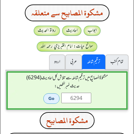
مشكوة المصابيح سے متعلقہ
ابواب
احادیث
رواۃ الحدیث
سوانح حیات: امام التبريزي رحمہ اللہ
تمام کتب
ترقیم شاملہ
عربی
اردو
مشکوۃ المصابیح میں ترقیم شاملہ سے تلاش کل احادیث (6294)
حدیث نمبر لکھیں:
مشكوة المصابيح