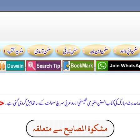
للہ! حدیث مبارک کی کتاب السنن الكبرى للبيهقي اردو عربی سرچ سہولت کے ساتھ پیش کر دی گئی ہے۔
مشكوة المصابيح سے متعلقہ