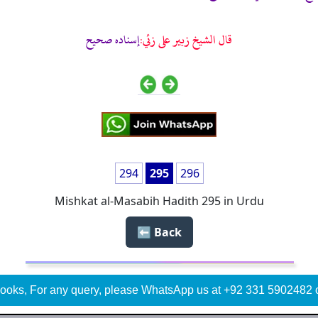
قال الشيخ زبير على زئي:
إسناده صحيح
294
295
296
Mishkat al-Masabih Hadith 295 in Urdu
Back ⬅️
ooks, For any query, please WhatsApp us at +92 331 5902482 