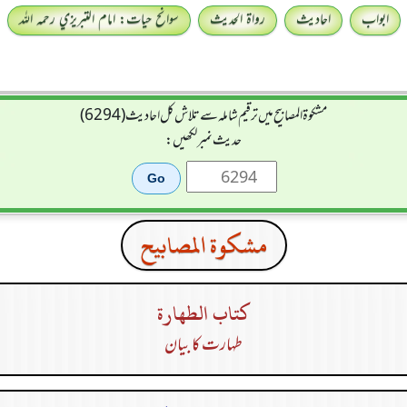
ابواب
احادیث
رواۃ الحدیث
سوانح حیات: امام التبريزي رحمہ اللہ
مشکوۃ المصابیح میں ترقیم شاملہ سے تلاش کل احادیث (6294)
حدیث نمبر لکھیں:
مشكوة المصابيح
كتاب الطهارة
طہارت کا بیان