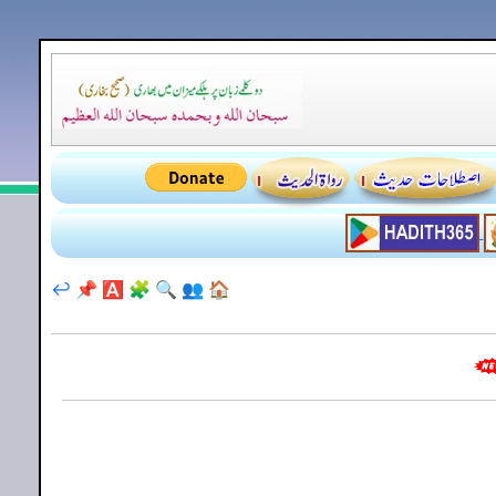
↩️
📌
🅰️
🧩
🔍
👥
🏠