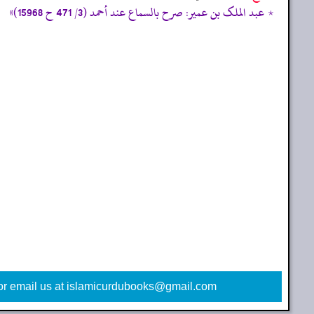
٭ عبد الملک بن عمير: صرح بالسماع عند أحمد (3/ 471 ح 15968)»
or email us at islamicurdubooks@gmail.com