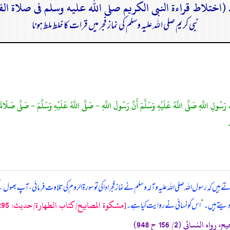
نبی کریم صلی اللہ علیہ وسلم کی نماز فجر میں قرات کا خلط ملط ہونا
اللَّهِ صَلَّى اللَّهُ عَلَيْهِ وَسَلَّمَ أَنَّ رَسُولَ اللَّهِ - صَلَّى اللَّهُ عَلَيْهِ وَسَلَّمَ - صَلَّى صَلَاةَ الصّ
ں کہ رسول اللہ صلی ‌اللہ ‌علیہ ‌وآلہ ‌وسلم نے نماز فجر ادا کی تو سورۃ الروم کی تلاوت فرمائی، آپ بھول گئے
[مشكوة المصابيح/كتاب الطهارة/حدیث: 295]
 دیتے ہیں۔
“
اس کو نسائی نے روایت کیا ہے۔
اه النسائي (2/ 156 ح 948)