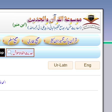
Ur-Latn
Eng
الحمد