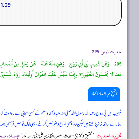
1.09. (اختلاط قراءة النبى الكريم صلى الله عليه وسلم فى صلاة الفجر)
حدیث نمبر:
295
295 - وَعَنْ شَبِيبِ بْنِ أَبِي رَوْحٍ - رَضِيَ اللَّهُ عَنْهُ - عَنْ رَجُلٍ مِنْ أَصْحَابِ رَسُولِ 
مَعَنَا لَا يُحْسِنُونَ الطَّهُورَ؟! وَإِنَّمَا يُلَبِّسُ عَلَيْنَا الْقُرْآنَ أُولَئِكَ. رَوَاهُ النَّسَائِيُّ.
الشیخ عبدالستار الحماد
شبیب بن ابی روح رحمہ اللہ رسول اللہ صلی ‌اللہ ‌علیہ ‌وآلہ ‌وسلم کے کسی صحابی سے روایت کرتے ہی
ہمارے ساتھ نماز پڑھتے ہیں لیکن وہ اچھی طرح وضو نہیں کرتے، یہی لوگ تو ہمیں قرآن بھلا
تخریج الحدیث:
«إسناده صحيح، رو
´تحقيق و تخريج: محدث العصر حافظ زبير على زئي رحمه الله`