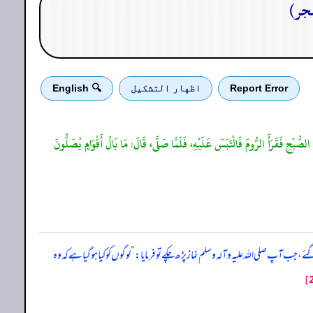
Report Error
اظهار التشكيل
🔍 English
ُبْحِ فَقَرَأَ الرُّومَ فَالْتَبَسَ عَلَيْهِ، فَلَمَّا صَلَّى، قَالَ: مَا بَالُ أَقْوَامٍ يُصَلُّونَ
، جب آپ صلی ‌اللہ ‌علیہ ‌وآلہ ‌وسلم نماز پڑھ چکے تو فرمایا:
”
لوگوں کو کیا ہو گیا ہے کہ وہ