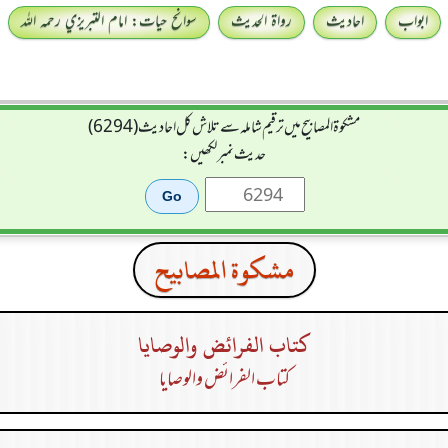
ابواب
احادیث
رواۃ الحدیث
سوانح حیات: امام التبريزي رحمہ اللہ
مشکوۃ المصابیح میں ترقیم شاملہ سے تلاش کل احادیث (6294)
حدیث نمبر لکھیں:
مشكوة المصابيح
كتاب الفرائض والوصايا
كتاب الفرائض والوصايا