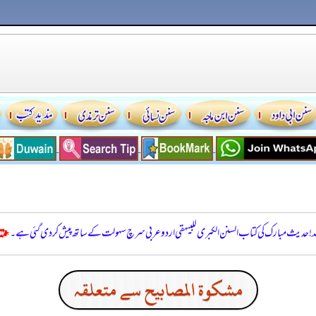
للہ! حدیث مبارک کی کتاب السنن الكبرى للبيهقي اردو عربی سرچ سہولت کے ساتھ پیش کر دی گئی ہے۔
مشكوة المصابيح سے متعلقہ