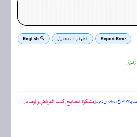
Report Error
اظهار التشكيل
🔍 English
[مشكوة المصابيح/كتاب الفرائض والوصايا/
ف جذا موضوع، رواہ ابن ماجہ۔