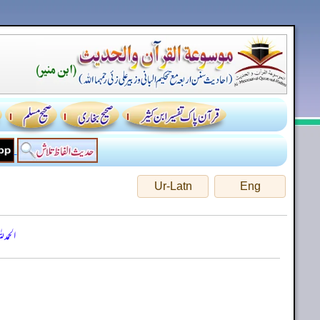
Ur-Latn
Eng
الحمد