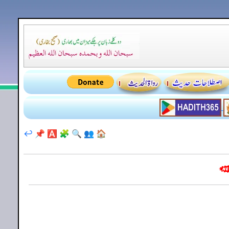
↩️
📌
🅰️
🧩
🔍
👥
🏠