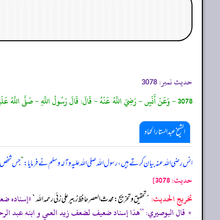
حدیث نمبر:
3078
3078 - وَعَنْ أَنَسٍ - رَضِيَ اللَّهُ عَنْهُ - قَالَ: قَالَ رَسُولُ اللَّهِ - صَلَّى اللَّهُ عَلَيْهِ وَسَلَّمَ -: مَنْ قَطَعَ مِيرَاثَ وَارِثِهِ ، قَطَعَ اللَّهُ مِيرَاثَهُ مِنَ الْجَنَّةِ يَوْمَ الْقِيَامَةِ. رَوَاهُ ابْنُ مَاجَهْ.
الشیخ عبدالستار الحماد
انس رضی اللہ عنہ بیان کرتے ہیں، رسول اللہ صلی ‌اللہ ‌علیہ ‌وآلہ ‌وسلم نے فرمایا:
”
جس شخص نے
حدیث: 3078]
تخریج الحدیث:
«إسناده ضعيف جدًا موض
´تحقيق و تخريج: محدث العصر حافظ زبير على زئي رحمه الله`
٭ قال البوصيري: ’’ھذا إسناد ضعيف لضعف زيد العمي و ابنه عبد الرح