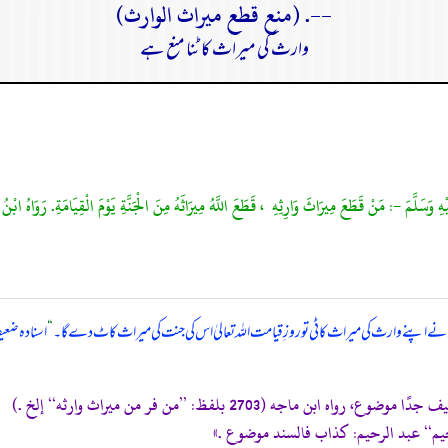
--. (منع قطع ميراث الوارث)
وارث کی میراث کاٹنا منع ہے
 اپنے وارث کی میراث کاٹی تو روزِ قیامت اللہ تعالیٰ اس کی جنت کی میراث کاٹ دے گا۔
“
اسنادہ ضعی
وع، رواه ابن ماجه (2703 بلفظ: ’’من فر من ميراث وارثه‘‘ إلخ .)
يم‘‘ عبد الرحيم: کذاب فالسند موضوع .»