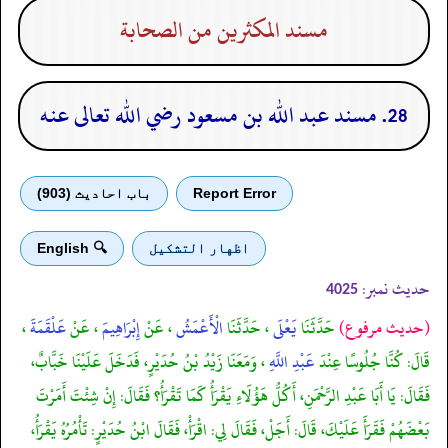
مسند المكثرين من الصحابة
28. مسند عبد الله بن مسعود رضي الله تعالى عنه
Report Error
باب احادیث (903)
اظهار التشكيل
🔍 English
حدیث نمبر:
4025
(حديث مرفوع)
حَدَّثَنَا
يَعْلَى
، حَدَّثَنَا
الْأَعْمَشُ
، عَنْ
إِبْرَاهِيمَ
، عَنْ
عَلْقَمَةَ
،
قَالَ: كُنَّا جُلُوسًا عِنْدَ
عَبْدِ اللَّهِ
، وَمَعَنَا زَيْدُ بْنُ حُدَيْرٍ، فَدَخَلَ عَلَيْنَا خَبَّابٌ،
فَقَالَ: يَا أَبَا عَبْدِ الرَّحْمَنِ، أَكُلُّ هَؤُلَاءِ يَقْرَأُ كَمَا تَقْرَأُ؟ فَقَالَ: إِنْ شِئْتَ أَمَرْتَ
بَعْضَهُمْ فَقَرَأَ عَلَيْكَ، قَالَ: أَجَلْ، فَقَالَ لِي: اقْرَأْ، فَقَالَ ابْنُ حُدَيْرٍ: تَأْمُرُهُ يَقْرَأُ،