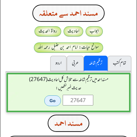
مسند احمد سے متعلقہ
ابواب
احادیث
رواۃ الحدیث
سوانح حیات: امام احمد بن حنبل رحمہ اللہ
تمام کتب
ترقیم شاملہ
عربی
اردو
مسند احمد میں ترقیم شاملہ سے تلاش کل احادیث (27647)
حدیث نمبر لکھیں:
مسند احمد