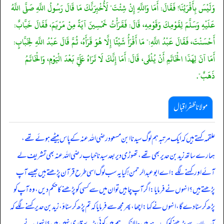
وَلَيْسَ بِأَقْرَئِنَا! فَقَالَ: أَمَا وَاللَّهِ إِنْ شِئْتَ" لَأُخْبِرَنَّكَ مَا قَالَ رَسُولُ اللَّهِ صَلَّى اللَّهُ
عَلَيْهِ وَسَلَّمَ لِقَوْمِكَ وَقَوْمِهِ، قَالَ: فَقَرَأْتُ خَمْسِينَ آيَةً مِنْ مَرْيَمَ، فَقَالَ خَبَّابٌ:
أَحْسَنْتَ، فَقَالَ عَبْدُ اللَّهِ:" مَا أَقْرَأُ شَيْئًا إِلَّا هُوَ قَرَأَهُ، ثُمَّ قَالَ عَبْدُ اللَّهِ لِخَبَّابٍ:
أَمَا آنَ لِهَذَا الْخَاتَمِ أَنْ يُلْقَى، قَالَ: أَمَا إِنَّكَ لَا تَرَاهُ عَلَيَّ بَعْدَ الْيَوْمِ، وَالْخَاتَمُ
ذَهَبٌ".
مولانا ظفر اقبال
علقمہ کہتے ہیں کہ ایک مرتبہ ہم لوگ سیدنا ابن مسعود رضی اللہ عنہ کے پاس بیٹھے ہوئے تھے،
ہمارے ساتھ زید بن حدیر بھی تھے، تھوڑی دیر بعد سیدنا خباب رضی اللہ عنہ بھی تشریف لے
آئے اور کہنے لگے: اے ابوعبدالرحمن! کیا یہ سب لوگ اسی طرح قرآن پڑھتے ہیں جیسے آپ
پڑھتے ہیں؟ انہوں نے فرمایا: اگر آپ چاہیں تو ان میں سے کسی کو پڑھنے کا حکم دیں، وہ آپ کو
پڑھ کر سنا دے گا، انہوں نے کہا: اچھا، پھر مجھ سے فرمایا کہ تم پڑھ کر سناؤ، زید بن حدیر کہنے لگے کہ
آپ ان سے پڑھنے کو کہہ رہے ہیں حالانکہ یہ ہم میں کوئی بڑے قاری نہیں ہیں؟ انہوں نے