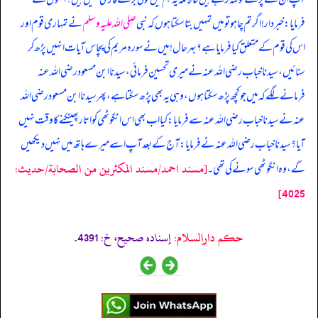
فرمایا: خبردار! اگر تم چاہو تو میں تمہیں بتا سکتا ہوں کہ نبی
صلی اللہ علیہ وسلم
نے تمہاری قوم اور
اس کی قوم کے متعلق کیا فرمایا ہے؟ بہرحال! میں نے سورہ مریم کی پچاس آیات انہیں پڑھ کر
سنائیں، سیدنا خباب رضی اللہ عنہ نے میری تحسین فرمائی، سیدنا ابن مسعود رضی اللہ عنہ
فرمانے لگے کہ میں جو کچھ پڑھ سکتا ہوں، وہی یہ بھی پڑھ سکتا ہے، پھر سیدنا ابن مسعود رضی اللہ
عنہ نے سیدنا خباب رضی اللہ عنہ سے فرمایا: کیا اب بھی اس انگوٹھی کو اتار پھینکنے کا وقت نہیں
آیا؟ سیدنا خباب رضی اللہ عنہ نے فرمایا: آج کے بعد آپ اسے میرے ہاتھ میں نہیں دیکھیں
[مسند احمد/مسند المكثرين من الصحابة/حدیث:
گے، وہ انگوٹھی سونے کی تھی۔
4025]
حکم دارالسلام:
إسناده صحيح، خ: 4391.