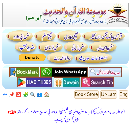
↩️
📌
🅰️
🧩
🔍
👥
🏠
Book Store
Ur-Latn
Eng
الحمدللہ! حدیث مبارک کی کتاب السنن الكبرى للبيهقي اردو عربی سرچ سہولت کے ساتھ
پیش کر دی گئی ہے۔