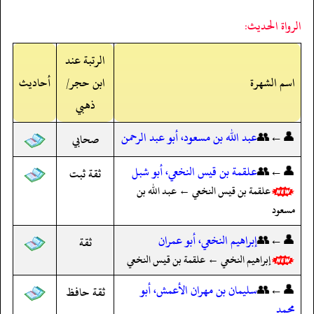
الرواة الحديث:
الرتبة عند
اسم الشهرة
ابن حجر/
أحاديث
ذهبي
👤←👥
عبد الله بن مسعود، أبو عبد الرحمن
صحابي
👤←👥
علقمة بن قيس النخعي، أبو شبل
ثقة ثبت
علقمة بن قيس النخعي ← عبد الله بن
مسعود
👤←👥
إبراهيم النخعي، أبو عمران
ثقة
إبراهيم النخعي ← علقمة بن قيس النخعي
👤←👥
سليمان بن مهران الأعمش، أبو
ثقة حافظ
محمد