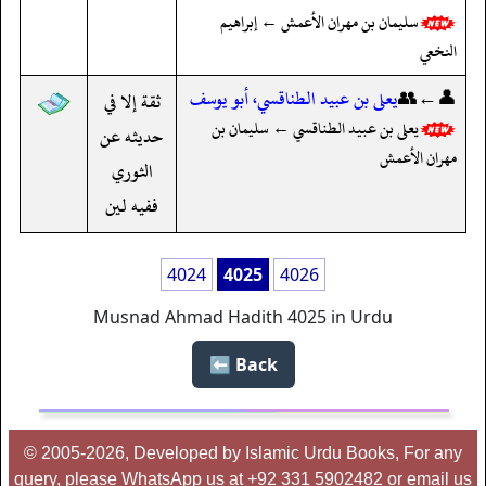
سليمان بن مهران الأعمش ← إبراهيم
النخعي
👤←👥
يعلى بن عبيد الطناقسي، أبو يوسف
ثقة إلا في
يعلى بن عبيد الطناقسي ← سليمان بن
حديثه عن
مهران الأعمش
الثوري
ففيه لين
4024
4025
4026
Musnad Ahmad Hadith 4025 in Urdu
Back ⬅️
© 2005-2026, Developed by Islamic Urdu Books, For any
query, please WhatsApp us at +92 331 5902482 or email us