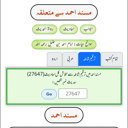
مسند احمد سے متعلقہ
ابواب
احادیث
رواۃ الحدیث
سوانح حیات: امام احمد بن حنبل رحمہ اللہ
تمام کتب
ترقیم شاملہ
عربی
اردو
مسند احمد میں ترقیم شاملہ سے تلاش کل احادیث (27647)
حدیث نمبر لکھیں:
مسند احمد