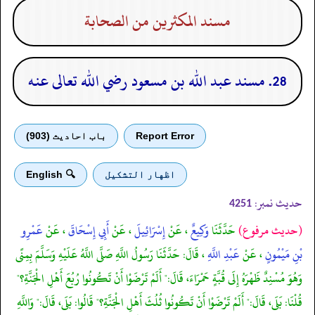
مسند المكثرين من الصحابة
28. مسند عبد الله بن مسعود رضي الله تعالى عنه
Report Error
باب احادیث (903)
اظهار التشكيل
🔍 English
حدیث نمبر:
4251
(حديث مرفوع)
حَدَّثَنَا
وَكِيعٌ
، عَنْ
إِسْرَائِيلَ
، عَنْ
أَبِي إِسْحَاقَ
، عَنْ
عَمْرِو
بْنِ مَيْمُونٍ
، عَنْ
عَبْدِ اللَّهِ
، قَالَ: حَدَّثَنَا رَسُولُ اللَّهِ صَلَّى اللَّهُ عَلَيْهِ وَسَلَّمَ بِمِنًى
وَهُوَ مُسْنِدٌ ظَهْرَهُ إِلَى قُبَّةٍ حَمْرَاءَ، قَالَ:" أَلَمْ تَرْضَوْا أَنْ تَكُونُوا رُبُعَ أَهْلِ الْجَنَّةِ؟"
قُلْنَا: بَلَى، قَالَ:" أَلَمْ تَرْضَوْا أَنْ تَكُونُوا ثُلُثَ أَهْلِ الْجَنَّةِ؟" قَالُوا: بَلَى، قَالَ:" وَاللَّهِ