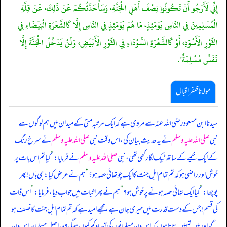
إِنِّي لَأَرْجُو أَنْ تَكُونُوا نِصْفَ أَهْلِ الْجَنَّةِ، وَسَأُحَدِّثُكُمْ عَنْ ذَلِكَ، عَنْ قِلَّةِ
الْمُسْلِمِينَ فِي النَّاسِ يَوْمَئِذٍ، مَا هُمْ يَوْمَئِذٍ فِي النَّاسِ إِلَّا كَالشَّعْرَةِ الْبَيْضَاءِ فِي
الثَّوْرِ الْأَسْوَدِ، أَوْ كَالشَّعْرَةِ السَّوْدَاءِ فِي الثَّوْرِ الْأَبْيَضِ، وَلَنْ يَدْخُلَ الْجَنَّةَ إِلَّا
نَفْسٌ مُسْلِمَةٌ".
مولانا ظفر اقبال
سیدنا ابن مسعود رضی اللہ عنہ سے مروی ہے کہ ایک مرتبہ منیٰ کے میدان میں ہم لوگوں سے
نبی
صلی اللہ علیہ وسلم
نے یہ حدیث بیان کی، اس وقت نبی
صلی اللہ علیہ وسلم
نے سرخ رنگ
کے ایک خیمے کے ساتھ ٹیک لگا رکھی تھی، نبی
صلی اللہ علیہ وسلم
نے فرمایا:
”
کیا تم اس بات پر
خوش اور راضی ہو کہ تم تمام اہل جنت کا ایک چوتھائی حصہ ہو؟
“
ہم نے عرض کیا: جی ہاں! پھر
پوچھا:
”
کیا ایک تہائی حصہ ہونے پر خوش ہو؟
“
ہم نے پھر اثبات میں جواب دیا، فرمایا:
”
اس ذات
کی قسم! جس کے دست قدرت میں میری جان ہے، مجھے امید ہے کہ تم تمام اہل جنت کا نصف ہو
گے اور میں تمہیں بتاتا ہوں کہ اس دن مسلمانوں کی تعداد کم کیوں ہو گی؟ دراصل مسلمان اس دن