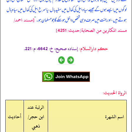
لوگوں میں ایسے ہوں گے جیسے سیاہ بیل کی کھال میں سفید بال، یا سرخ بیل کی کھال میں سیاہ بال
[مسند احمد/
ہوتے ہیں، اور جنت میں صرف وہی شخص داخل ہو سکے گا جو مسلمان ہو۔
“
مسند المكثرين من الصحابة/حدیث: 4251]
حکم دارالسلام:
إسناده صحيح، خ: 6642، م: 221.
الرواة الحديث:
الرتبة عند
اسم الشهرة
ابن حجر/
أحاديث
ذهبي