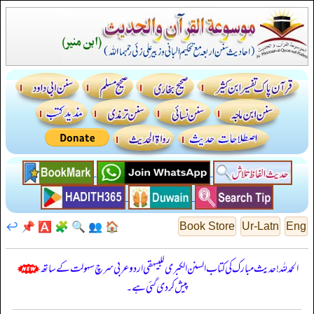
↩️
📌
🅰️
🧩
🔍
👥
🏠
Book Store
Ur-Latn
Eng
الحمدللہ! حدیث مبارک کی کتاب السنن الكبرى للبيهقي اردو عربی سرچ سہولت کے ساتھ
پیش کر دی گئی ہے۔