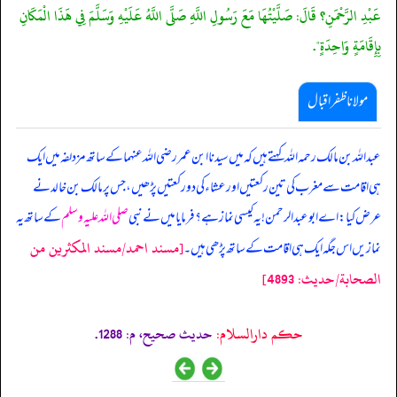
عَبْدِ الرَّحْمَنِ؟ قَالَ: صَلَّيْتُهَا مَعَ رَسُولِ اللَّهِ صَلَّى اللَّهُ عَلَيْهِ وَسَلَّمَ فِي هَذَا الْمَكَانِ
بِإِقَامَةٍ وَاحِدَةٍ".
مولانا ظفر اقبال
عبداللہ بن مالک رحمہ اللہ کہتے ہیں کہ میں سیدنا ابن عمر رضی اللہ عنہما کے ساتھ مزدلفہ میں ایک
ہی اقامت سے مغرب کی تین رکعتیں اور عشاء کی دو رکعتیں پڑھیں، جس پر مالک بن خالد نے
عرض کیا: اے ابوعبدالرحمن! یہ کیسی نماز ہے؟ فرمایا میں نے نبی
صلی اللہ علیہ وسلم
کے ساتھ یہ
[مسند احمد/مسند المكثرين من
نمازیں اس جگہ ایک ہی اقامت کے ساتھ پڑھی ہیں۔
الصحابة/حدیث: 4893]
حکم دارالسلام:
حديث صحيح، م: 1288.