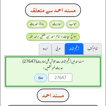
مسند احمد سے متعلقہ
ابواب
احادیث
رواۃ الحدیث
سوانح حیات: امام احمد بن حنبل رحمہ اللہ
تمام کتب
ترقیم شاملہ
عربی
اردو
مسند احمد میں ترقیم شاملہ سے تلاش کل احادیث (27647)
حدیث نمبر لکھیں:
مسند احمد