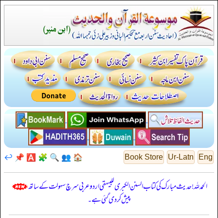
↩️
📌
🅰️
🧩
🔍
👥
🏠
Book Store
Ur-Latn
Eng
الحمدللہ! حدیث مبارک کی کتاب السنن الكبرى للبيهقي اردو عربی سرچ سہولت کے ساتھ
پیش کر دی گئی ہے۔