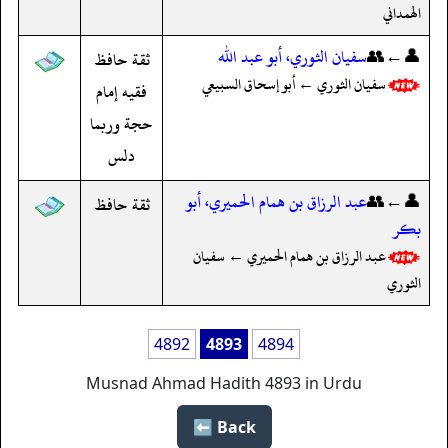
الهمداني
👤←👥
سفيان الثوري، أبو عبد الله
ثقة حافظ
سفيان الثوري ← أبو إسحاق السبيعي
فقيه إمام
حجة وربما
دلس
👤←👥
عبد الرزاق بن همام الحميري، أبو
ثقة حافظ
بكر
عبد الرزاق بن همام الحميري ← سفيان
الثوري
4892
4893
4894
Musnad Ahmad Hadith 4893 in Urdu
Back ⬅️