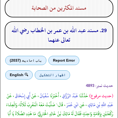
مسند المكثرين من الصحابة
29. مسند عبد الله بن عمر بن الخطاب رضي الله
تعالى عنهما
Report Error
باب احادیث (2037)
اظهار التشكيل
🔍 English
حدیث نمبر:
4893
(حديث مرفوع)
حَدَّثَنَا
عَبْدُ الرَّزَّاقِ
، أَخْبَرَنَا
سُفْيَانُ
، عَنْ
أَبِي إِسْحَاقَ
، عَنْ
عَبْدِ اللَّهِ بْنِ مَالِكٍ
، عَنِ
ابْنِ عُمَرَ
، قَالَ:" صَلَّيْتُ مَعَهُ الْمَغْرِبَ ثَلَاثًا، وَالْعِشَاءَ
رَكْعَتَيْنِ بِإِقَامَةٍ وَاحِدَةٍ، فَقَالَ لَهُ مَالِكُ بْنُ خَالِدٍ الْحَارِثِيُّ: مَا هَذِهِ الصَّلَاةُ يَا أَبَا