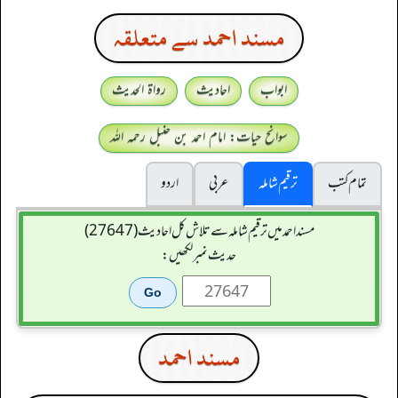
مسند احمد سے متعلقہ
ابواب
احادیث
رواۃ الحدیث
سوانح حیات: امام احمد بن حنبل رحمہ اللہ
تمام کتب
ترقیم شاملہ
عربی
اردو
مسند احمد میں ترقیم شاملہ سے تلاش کل احادیث (27647)
حدیث نمبر لکھیں:
مسند احمد