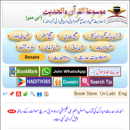
↩️
📌
🅰️
🧩
🔍
👥
🏠
Book Store
Ur-Latn
Eng
الحمدللہ! حدیث مبارک کی کتاب السنن الكبرى للبيهقي اردو عربی سرچ سہولت کے ساتھ
پیش کر دی گئی ہے۔