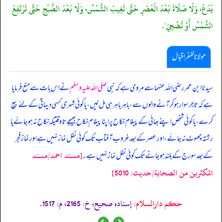
يَدَعَ، وَلَا صَلَاةَ بَعْدَ الْعَصْرِ حَتَّى تَغِيبَ الشَّمْسُ، وَلَا بَعْدَ الصُّبْحِ حَتَّى تَرْتَفِعَ
الشَّمْسُ أَوْ تُضْحِيَ".
مولانا ظفر اقبال
سیدنا ابن عمر رضی اللہ عنہما سے مروی ہے کہ نبی
صلی اللہ علیہ وسلم
نے اس بات سے منع فرمایا
ہے کہ تاجر سوار ہو کر آنے والوں سے، باہر باہر ہی مل لیں، یا کوئی شہری کسی دیہاتی کے لئے بیع
کرے، یا کوئی شخص اپنے بھائی کے پیغام نکاح پر اپنا پیغام نکاح بھیجے تا وقتیکہ نکاح نہ ہو جائے یا
رشتہ چھوٹ نہ جائے، اور عصر کے بعد غروب آفتاب تک کوئی نفل نماز نہیں ہے اور نماز فجر
[مسند احمد/مسند
کے بعد سورج کے بلند ہو جانے تک کوئی نفل نماز نہیں ہے۔
المكثرين من الصحابة/حدیث: 5010]
حکم دارالسلام:
إسناده صحيح، خ: 2165، م: 1517.