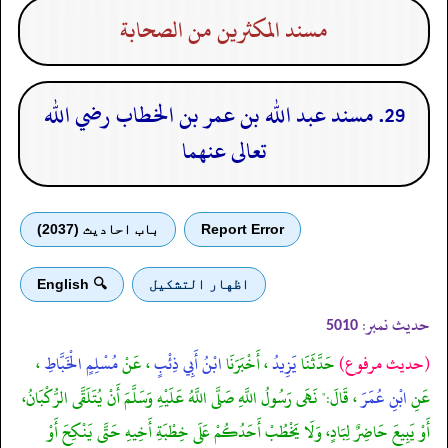
مسند المكثرين من الصحابة
29. مسند عبد الله بن عمر بن الخطاب رضي الله
تعالى عنهما
Report Error
باب احادیث (2037)
اظهار التشكيل
🔍 English
حدیث نمبر:
5010
(حديث مرفوع)
حَدَّثَنَا
يَزِيدُ
، أَخْبَرَنَا
ابْنُ أَبِي ذِئْبٍ
، عَنْ
مُسْلِمٍ الْخَبَّاطِ
،
عَنِ
ابْنِ عُمَرَ
، قَالَ:" نَهَى رَسُولُ اللَّهِ صَلَّى اللَّهُ عَلَيْهِ وَسَلَّمَ أَنْ يُتَلَقَّى الرُّكْبَانُ،
أَوْ يَبِيعَ حَاضِرٌ لِبَادٍ، وَلَا يَخْطُبْ أَحَدُكُمْ عَلَى خِطْبَةِ أَخِيهِ حَتَّى يَنْكِحَ أَوْ