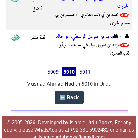
الحارث
فاضل
محمد بن أبي ذئب العامري ← مسلم بن أبي
مسلم الجرمي
👤←👥
يزيد بن هارون الواسطي، أبو خالد
ثقة متقن
يزيد بن هارون الواسطي ← محمد بن أبي
ذئب العامري
5009
5010
5011
Musnad Ahmad Hadith 5010 in Urdu
Back ⬅️
© 2005-2026, Developed by Islamic Urdu Books, For any
query, please WhatsApp us at +92 331 5902482 or email us
at islamicurdubooks@gmail.com