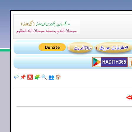
↩️
📌
🅰️
🧩
🔍
👥
🏠