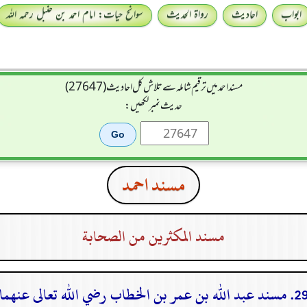
ابواب
احادیث
رواۃ الحدیث
سوانح حیات: امام احمد بن حنبل رحمہ اللہ
مسند احمد میں ترقیم شاملہ سے تلاش کل احادیث (27647)
حدیث نمبر لکھیں:
مسند احمد
مسند المكثرين من الصحابة
مسند عبد الله بن عمر بن الخطاب رضي الله تعالى عنهما