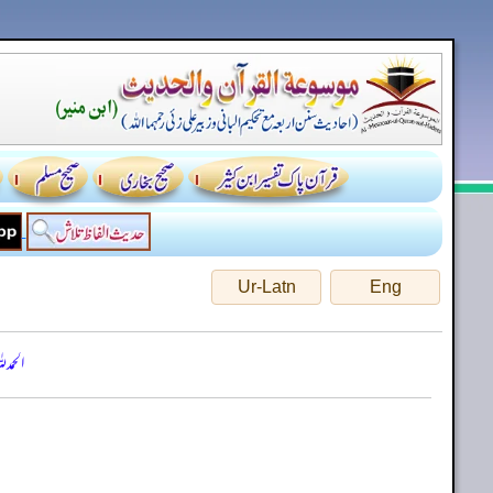
Ur-Latn
Eng
الحمد