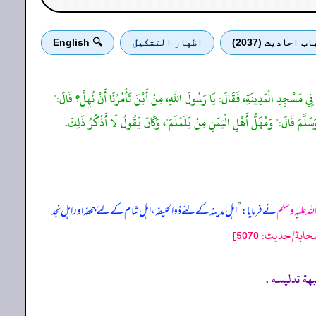
اب احادیث (2037)
اظهار التشكيل
🔍 English
ِي مَسْجِدِ الْمَدِينَةِ، فَقَالَ: يَا رَسُولَ اللَّهِ، مِنْ أَيْنَ تَأْمُرُنَا أَنْ نُهِلَّ؟ قَالَ:"
َسَلَّمَ قَالَ:" وَمُهَلُّ أَهْلِ الْيَمَنِ مِنْ يَلَمْلَمَ"، وَكَانَ يَقُولُ لَا أَذْكُرُ ذَلِكَ.
للہ علیہ وسلم
نے فرمایا:
”
اہل مدینہ کے لئے ذوالحلیفہ، اہل شام کے لئے جحفہ اور اہل نجد
ة/حدیث: 5070]