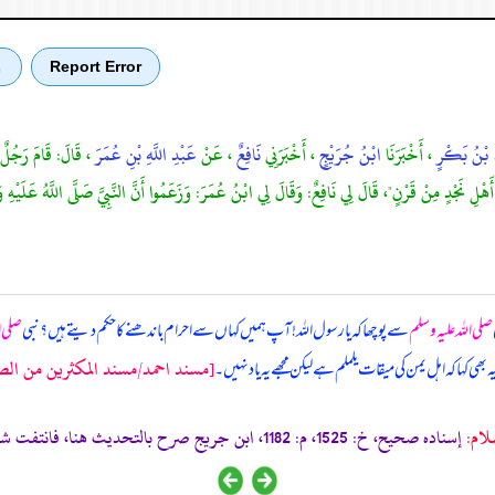
Report Error
ب
دُ بْنُ بَكْرٍ
، أَخْبَرَنَا
ابْنُ جُرَيْجٍ
، أَخْبَرَنِي
نَافِعٌ
، عَنْ
عَبْدِ اللَّهِ بْنِ عُمَرَ
، قَالَ: قَامَ رَجُلٌ ف
ْلِ نَجْدٍ مِنْ قَرْنٍ"، قَالَ لِي نَافِعٌ: وَقَالَ لِي ابْنُ عُمَرَ: وَزَعَمُوا أَنَّ النَّبِيَّ صَلَّى اللَّهُ عَلَيْهِ و
صلی اللہ علیہ وسلم
سے پوچھا کہ یا رسول اللہ! آپ ہمیں کہاں سے احرام باندھنے کا حکم دیتے ہیں؟ نبی
صلی ا
[مسند احمد/مسند المكثرين من الصحاب
بھی کہا کہ اہل یمن کی میقات یلملم ہے لیکن مجھے یہ یاد نہیں۔
لام:
إسناده صحيح، خ: 1525، م: 1182، ابن جريج صرح بالتحديث هنا، فانتفت شبهة تدليسه .