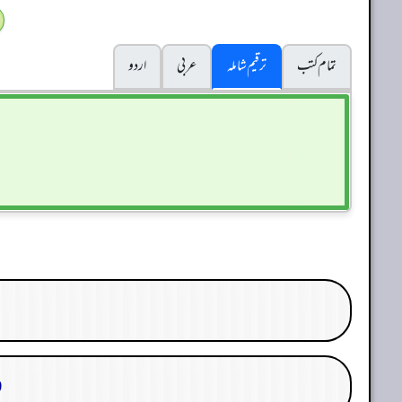
تمام کتب
ترقیم شاملہ
عربی
اردو
29. 