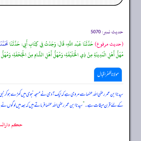
حدیث نمبر:
5070
(حديث مرفوع)
حَدَّثَنَا عَبْد اللَّهِ، قَالَ: وَجَدْتُ فِي كِتَابِ أَبِي: حَدَّثَنَا
مُحَمَّ
مُهَلُّ أَهْلِ الْمَدِينَةِ مِنْ ذِي الْحُلَيْفَةِ، وَمُهَلُّ أَهْلِ الشَّامِ مِنَ الْجُحْفَةِ، وَمُهَلُّ أَه
مولانا ظفر اقبال
سیدنا ابن عمر رضی اللہ عنہما سے مروی ہے کہ ایک آدمی نے مسجد نبوی میں کھڑے ہو کر نبی
کے لئے قرن میقات ہے۔
“
سیدنا ابن عمر رضی اللہ عنہما فرماتے ہیں کہ بعد میں لوگوں نے یہ 
حکم دارالس