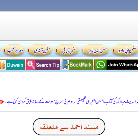
للہ! حدیث مبارک کی کتاب السنن الكبرى للبيهقي اردو عربی سرچ سہولت کے ساتھ پیش کر دی گئی ہے۔
مسند احمد سے متعلقہ