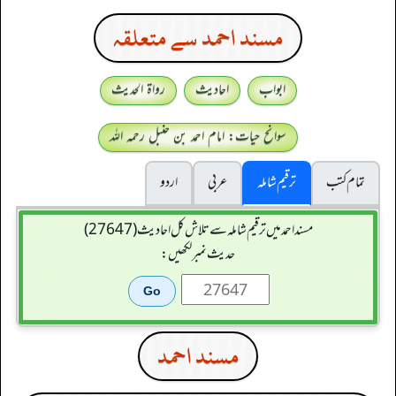
مسند احمد سے متعلقہ
ابواب
احادیث
رواۃ الحدیث
سوانح حیات: امام احمد بن حنبل رحمہ اللہ
تمام کتب
ترقیم شاملہ
عربی
اردو
مسند احمد میں ترقیم شاملہ سے تلاش کل احادیث (27647)
حدیث نمبر لکھیں:
مسند احمد