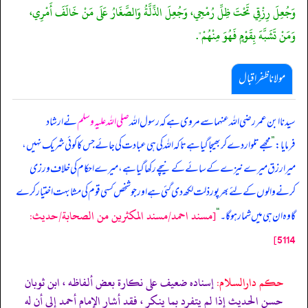
وَجُعِلَ رِزْقِي تَحْتَ ظِلِّ رُمْحِي، وَجُعِلَ الذِّلَّةُ وَالصَّغَارُ عَلَى مَنْ خَالَفَ أَمْرِي،
وَمَنْ تَشَبَّهَ بِقَوْمٍ فَهُوَ مِنْهُمْ".
مولانا ظفر اقبال
سیدنا ابن عمر رضی اللہ عنہما سے مروی ہے کہ رسول اللہ
صلی اللہ علیہ وسلم
نے ارشاد
فرمایا:
”
مجھے تلوار دے کر بھیجا گیا ہے تاکہ اللہ کی ہی عبادت کی جائے جس کا کوئی شریک نہیں،
میرا رزق میرے نیزے کے سائے کے نیچے رکھا گیا ہے، میرے احکام کی خلاف ورزی
کرنے والوں کے لئے بھرپور ذلت لکھ دی گئی ہے اور جو شخص کسی قوم کی مشابہت اختیار کرے
[مسند احمد/مسند المكثرين من الصحابة/حدیث:
گا وہ ان ہی میں شمار ہو گا۔
“
5114]
حکم دارالسلام:
إسناده ضعيف على نكارة بعض ألفاظه ، ابن ثوبان
حسن الحديث إذا لم يتفرد بما ينكر ، فقد أشار الإمام أحمد إلى أن له