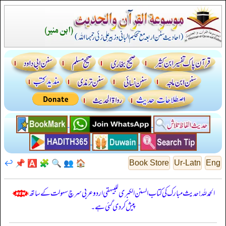
↩️
📌
🅰️
🧩
🔍
👥
🏠
Book Store
Ur-Latn
Eng
الحمدللہ! حدیث مبارک کی کتاب السنن الكبرى للبيهقي اردو عربی سرچ سہولت کے ساتھ
پیش کر دی گئی ہے۔