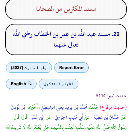
مسند المكثرين من الصحابة
29. مسند عبد الله بن عمر بن الخطاب رضي الله
تعالى عنهما
Report Error
باب احادیث (2037)
اظهار التشكيل
🔍 English
حدیث نمبر:
5114
(حديث مرفوع)
حَدَّثَنَا
مُحَمَّدُ بْنُ يَزِيدَ يَعْنِي الْوَاسِطِيَّ
، أَخْبَرَنَا
ابْنُ ثَوْبَانَ
،
عَنْ
حَسَّانَ بْنِ عَطِيَّةَ
، عَنْ
أَبِي مُنِيبٍ الْجُرَشِيِّ
، عَنِ
ابْنِ عُمَرَ
، قَالَ: قَالَ
رَسُولُ اللَّهِ صَلَّى اللَّهُ عَلَيْهِ وَسَلَّمَ:" بُعِثْتُ بِالسَّيْفِ حَتَّى يُعْبَدَ اللَّهُ لَا شَرِيكَ لَهُ،