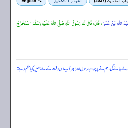
اب احادیث (2037)
اظهار التشكيل
🔍 English
بْدُ اللَّهِ بْنُ عُمَرَ
، قَالَ: قَالَ لَنَا رَسُولُ اللَّهِ صَلَّى اللَّهُ عَلَيْهِ وَسَلَّمَ:" سَتَخْرُجُ
کر لے جائے گی، ہم نے پوچھا: یا رسول اللہ! پھر آپ اس وقت کے لئے ہمیں کیا حکم دیتے