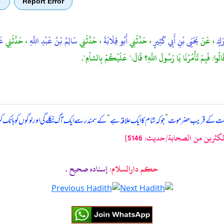
Report Error
ب
ارَكٍ
، عَنْ
يَحْيَى بْنِ أَبِي كَثِيرٍ
، حَدَّثَنِي
أَبُو قِلَابَةَ
، حَدَّثَنِي
سَالِمُ بْنُ عَبْدِ اللَّهِ
، حَدَّثَنِي
عَ
لُوا: فَبِمَ تَأْمُرُنَا يَا رَسُولَ اللَّهِ؟ قَالَ:" عَلَيْكُمْ بِالشاْمِ".
قیامت کے قریب حضرموت
”
جو کہ شام کا ایک علاقہ ہے
“
کے سمندر سے ایک آگ نکلے گی اور لوگوں کو ہانک 
ثرين من الصحابة/حدیث: 5146]
حکم دارالسلام:
إسناده صحيح .