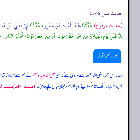
حدیث نمبر:
5146
(حديث مرفوع)
حَدَّثَنَا
عَبْدُ الْمَلِكِ بْنُ عَمْرٍو
، حَدَّثَنَا
عَلِيٌّ يَعْنِي ابْنَ مُبَ
نَارٌ قَبْلَ يَوْمِ الْقِيَامَةِ مِنْ بَحْرِ حَضْرَمَوْتَ، أَوْ مِنْ حَضْرَمَوْتَ، تَحْشُرُ النَّاسَ" قَا
مولانا ظفر اقبال
سیدنا ابن عمر رضی اللہ عنہما سے مروی ہے کہ نبی
صلی اللہ علیہ وسلم
نے ہم سے فرمایا کہ 
[مسند احمد/مسند المك
ہیں؟ فرمایا:
”
ملک شام کو اپنے اوپر لازم کر لینا (وہاں چلے جانا)۔
“