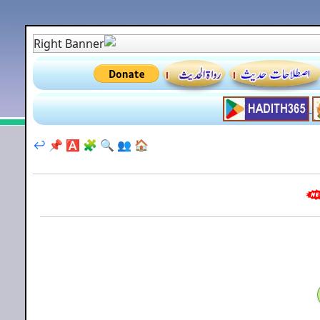
↩️
📌
🅰️
🧩
🔍
👥
🏠