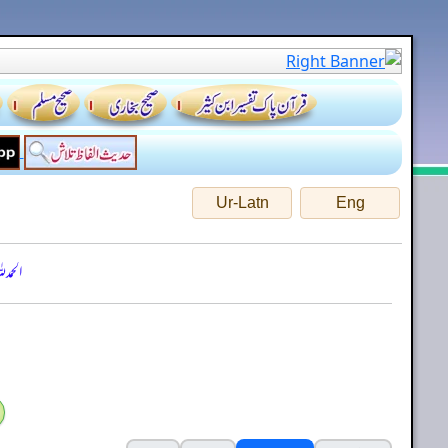
Ur-Latn
Eng
الحمد