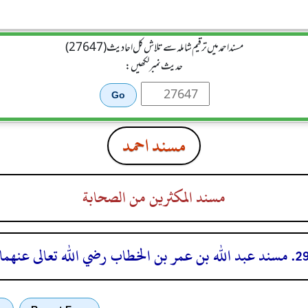
مسند احمد میں ترقیم شاملہ سے تلاش کل احادیث (27647)
حدیث نمبر لکھیں:
مسند احمد
مسند المكثرين من الصحابة
مسند عبد الله بن عمر بن الخطاب رضي الله تعالى عنهما