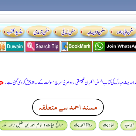
للہ! حدیث مبارک کی کتاب السنن الكبرى للبيهقي اردو عربی سرچ سہولت کے ساتھ پیش کر دی گئی ہے۔
مسند احمد سے متعلقہ
ابواب
احادیث
رواۃ الحدیث
سوانح حیات: امام احمد بن حنبل رحمہ اللہ