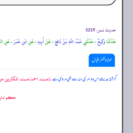
حدیث نمبر:
5219
حَدَّثَنَا
وَكِيعٌ
، حَدَّثَنِي
عَبْدُ اللَّهِ بْنُ نَافِعٍ
، عَنْ
أَبِيهِ
، عَنِ
ابْنِ عُمَرَ
، عَنِ النَّب
مولانا ظفر اقبال
[مسند احمد/مسند المكثرين من ا
گزشتہ حدیث اس دوسری سند سے بھی مروی ہے۔
حکم دارا