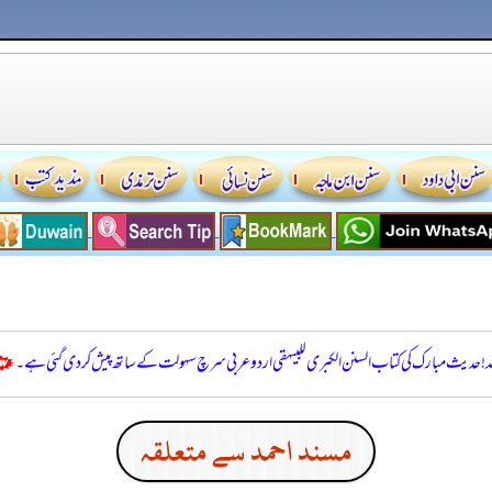
للہ! حدیث مبارک کی کتاب السنن الكبرى للبيهقي اردو عربی سرچ سہولت کے ساتھ پیش کر دی گئی ہے۔
مسند احمد سے متعلقہ