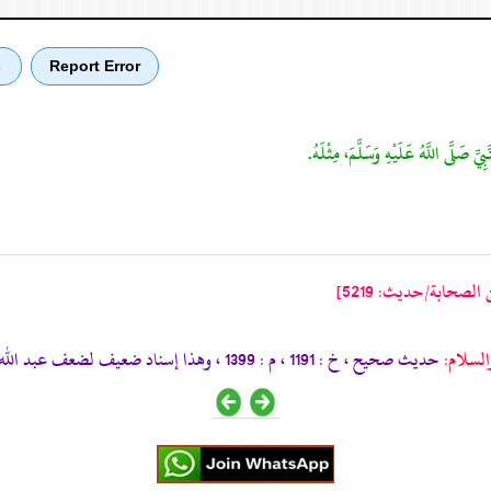
Report Error
ب
ِيِّ صَلَّى اللَّهُ عَلَيْهِ وَسَلَّمَ، مِثْلَهُ.
لصحابة/حدیث: 5219]
لسلام:
حديث صحيح ، خ : 1191 ، م : 1399 ، وهذا إسناد ضعيف لضعف عبد الله بن نافع .