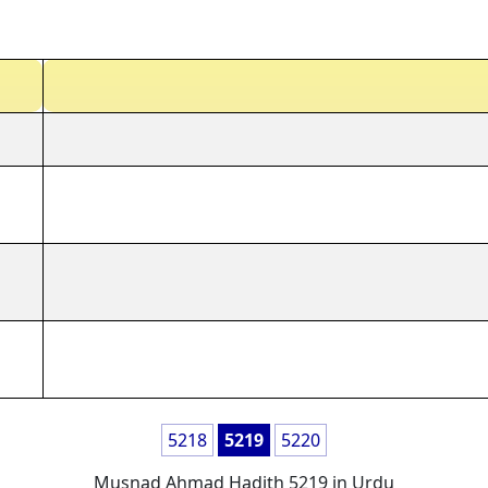
5218
5219
5220
Musnad Ahmad Hadith 5219 in Urdu