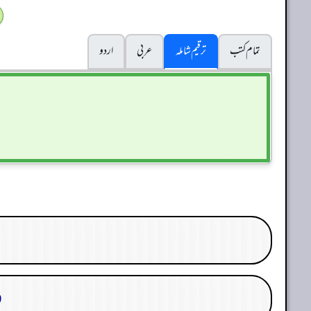
تمام کتب
ترقیم شاملہ
عربی
اردو
29. 