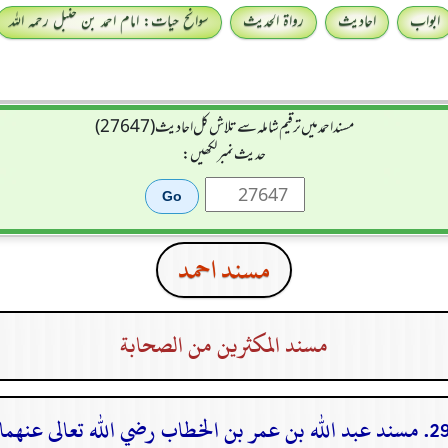
ابواب
احادیث
رواۃ الحدیث
سوانح حیات: امام احمد بن حنبل رحمہ اللہ
مسند احمد میں ترقیم شاملہ سے تلاش کل احادیث (27647)
حدیث نمبر لکھیں:
مسند احمد
مسند المكثرين من الصحابة
مسند عبد الله بن عمر بن الخطاب رضي الله تعالى عنهما