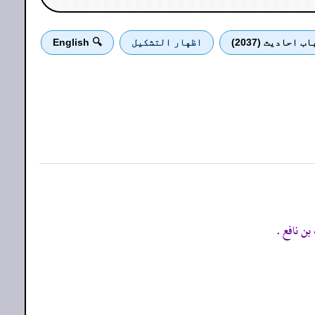
اب احادیث (2037)
اظهار التشكيل
🔍 English