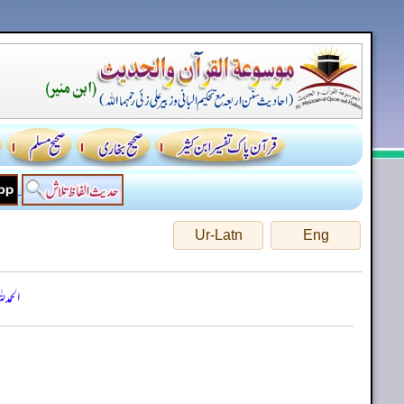
Ur-Latn
Eng
الحمد