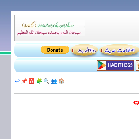
↩️
📌
🅰️
🧩
🔍
👥
🏠