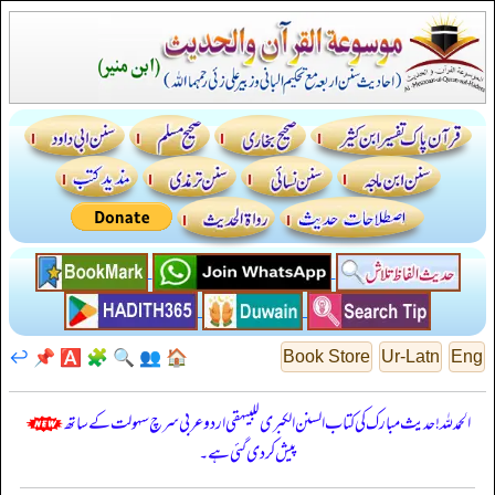
↩️
📌
🅰️
🧩
🔍
👥
🏠
Book Store
Ur-Latn
Eng
الحمدللہ! حدیث مبارک کی کتاب السنن الكبرى للبيهقي اردو عربی سرچ سہولت کے ساتھ
پیش کر دی گئی ہے۔