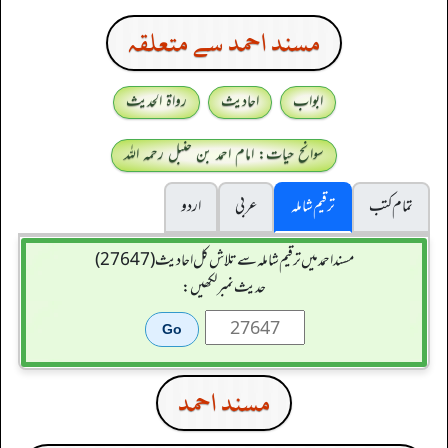
مسند احمد سے متعلقہ
ابواب
احادیث
رواۃ الحدیث
سوانح حیات: امام احمد بن حنبل رحمہ اللہ
تمام کتب
ترقیم شاملہ
عربی
اردو
مسند احمد میں ترقیم شاملہ سے تلاش کل احادیث (27647)
حدیث نمبر لکھیں:
مسند احمد