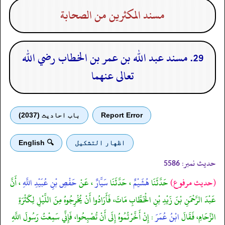
مسند المكثرين من الصحابة
29. مسند عبد الله بن عمر بن الخطاب رضي الله
تعالى عنهما
Report Error
باب احادیث (2037)
اظهار التشكيل
🔍 English
حدیث نمبر:
5586
(حديث مرفوع)
حَدَّثَنَا
هُشَيْمٌ
، حَدَّثَنَا
سَيَّارٌ
، عَنْ
حَفْصِ بْنِ عُبَيْدِ اللَّهِ
، أَنَّ
عَبْدَ الرَّحْمَنِ بْنَ زَيْدِ بْنِ الْخَطَّابِ مَاتَ، فَأَرَادُوا أَنْ يُخْرِجُوهُ مِنَ اللَّيْلِ لِكَثْرَةِ
الزِّحَامِ، فَقَالَ
ابْنُ عُمَرَ
: إِنْ أَخَّرْتُمُوهُ إِلَى أَنْ تُصْبِحُوا، فَإِنِّي سَمِعْتُ رَسُولَ اللَّهِ