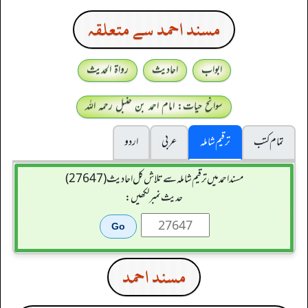
مسند احمد سے متعلقہ
ابواب
احادیث
رواۃ الحدیث
سوانح حیات: امام احمد بن حنبل رحمہ اللہ
تمام کتب
ترقیم شاملہ
عربی
اردو
مسند احمد میں ترقیم شاملہ سے تلاش کل احادیث (27647)
حدیث نمبر لکھیں:
مسند احمد