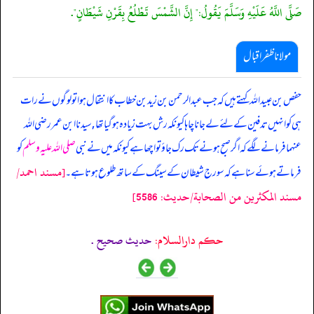
صَلَّى اللَّهُ عَلَيْهِ وَسَلَّمَ يَقُولُ:" إِنَّ الشَّمْسَ تَطْلُعُ بِقَرْنِ شَيْطَانٍ".
مولانا ظفر اقبال
حفص بن عبیداللہ کہتے ہیں کہ جب عبدالرحمن بن زید بن خطاب کا انتقال ہوا تو لوگوں نے رات
ہی کو انہیں تدفین کے لئے لے جانا چاہا کیونکہ رش بہت زیادہ ہو گیا تھا, سیدنا ابن عمر رضی اللہ
عنہما فرمانے لگے کہ اگر صبح ہونے تک رک جاؤ تو اچھا ہے کیونکہ میں نے نبی
صلی اللہ علیہ وسلم
کو
[مسند احمد/
فرماتے ہوئے سنا ہے کہ سورج شیطان کے سینگ کے ساتھ طلوع ہوتا ہے۔
مسند المكثرين من الصحابة/حدیث: 5586]
حکم دارالسلام:
حديث صحيح .