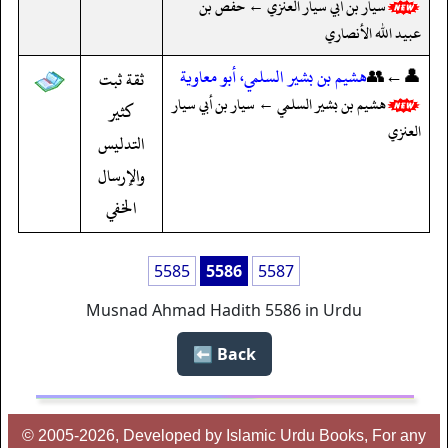
سيار بن أبي سيار العنزي ← حفص بن
عبيد الله الأنصاري
👤←👥
هشيم بن بشير السلمي، أبو معاوية
ثقة ثبت
هشيم بن بشير السلمي ← سيار بن أبي سيار
كثير
العنزي
التدليس
والإرسال
الخفي
5585
5586
5587
Musnad Ahmad Hadith 5586 in Urdu
Back ⬅️
© 2005-2026, Developed by Islamic Urdu Books, For any