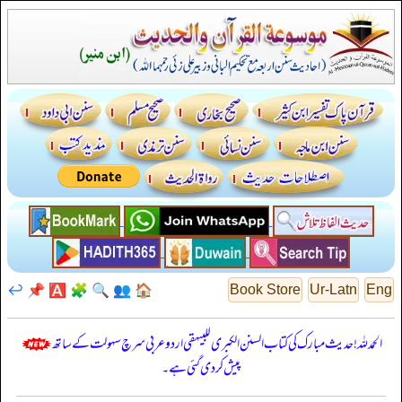
↩️
📌
🅰️
🧩
🔍
👥
🏠
Book Store
Ur-Latn
Eng
الحمدللہ! حدیث مبارک کی کتاب السنن الكبرى للبيهقي اردو عربی سرچ سہولت کے ساتھ
پیش کر دی گئی ہے۔