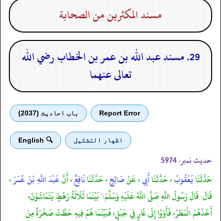
مسند المكثرين من الصحابة
29. مسند عبد الله بن عمر بن الخطاب رضي الله
تعالى عنهما
Report Error
باب احادیث (2037)
اظهار التشكيل
🔍 English
حدیث نمبر:
5974
حَدَّثَنَا
يَعْقُوبُ
، حَدَّثَنَا
أَبِي
، عَنْ
صَالِحٍ
، حَدَّثَنَا
نَافِعٌ
، أَنَّ
عَبْدَ اللَّهِ بْنَ عُمَرَ
،
قَالَ: قَالَ رَسُولُ اللَّهِ صَلَّى اللَّهُ عَلَيْهِ وَسَلَّمَ:" بَيْنَمَا ثَلَاثَةُ رَهْطٍ يَتَمَاشَوْنَ،
أَخَذَهُمْ الْمَطَرُ، فَأَوَوْا إِلَى غَارٍ فِي جَبَلٍ، فَبَيْنَمَا هُمْ فِيهِ حَطَّتْ صَخْرَةٌ مِنَ