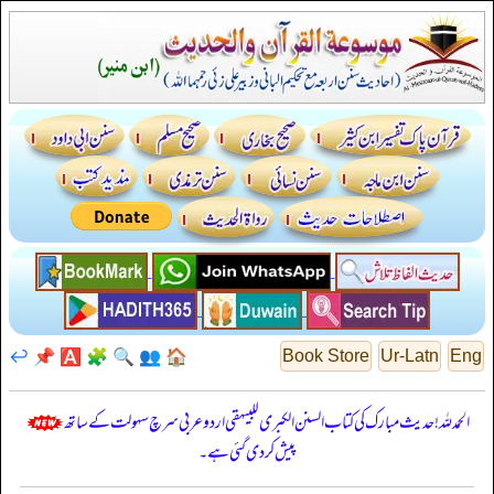
↩️
📌
🅰️
🧩
🔍
👥
🏠
Book Store
Ur-Latn
Eng
الحمدللہ! حدیث مبارک کی کتاب السنن الكبرى للبيهقي اردو عربی سرچ سہولت کے ساتھ
پیش کر دی گئی ہے۔