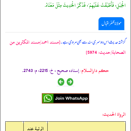
الْجَبَلِ، فَأَطْبَقَتْ عَلَيْهِمْ"، فَذَكَرَ الْحَدِيثَ مِثْلَ مَعْنَاهُ.
مولانا ظفر اقبال
[مسند احمد/مسند المكثرين من
گزشتہ حدیث اس دوسری سند سے بھی مروی ہے۔
الصحابة/حدیث: 5974]
حکم دارالسلام:
إسناده صحيح ، خ: 2215، م: 2743.
الرواة الحديث:
الرتبة عند