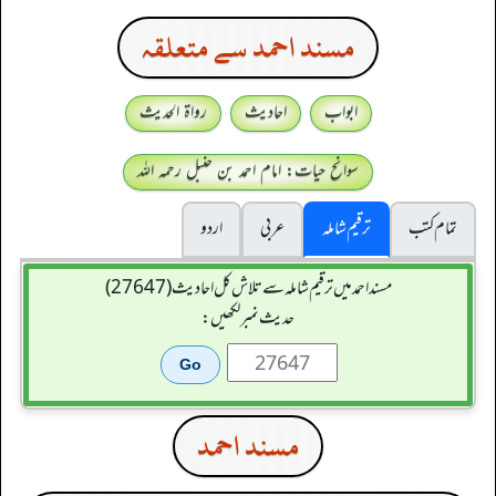
مسند احمد سے متعلقہ
ابواب
احادیث
رواۃ الحدیث
سوانح حیات: امام احمد بن حنبل رحمہ اللہ
تمام کتب
ترقیم شاملہ
عربی
اردو
مسند احمد میں ترقیم شاملہ سے تلاش کل احادیث (27647)
حدیث نمبر لکھیں:
مسند احمد