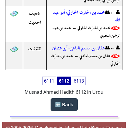
👤←👥
محمد بن الحارث الحارثي، أبو عبد
ضعيف
الله
الحديث
محمد بن الحارث الحارثي ← محمد بن عبد
الرحمن النحوي
👤←👥
عفان بن مسلم الباهلي، أبو عثمان
ثقة ثبت
عفان بن مسلم الباهلي ← محمد بن الحارث
الحارثي
6111
6112
6113
Musnad Ahmad Hadith 6112 in Urdu
Back ⬅️
© 2005-2026, Developed by Islamic Urdu Books, For any