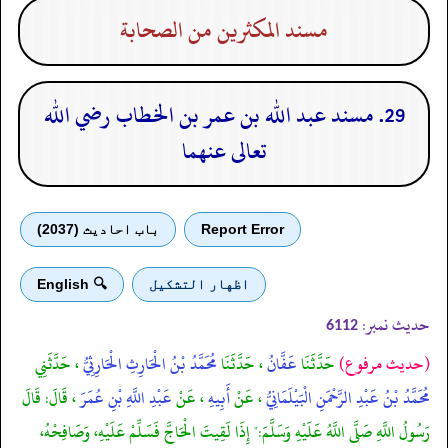
مسند المكثرين من الصحابة
29. مسند عبد الله بن عمر بن الخطاب رضي الله
تعالى عنهما
Report Error
باب احادیث (2037)
اظهار التشكيل
🔍 English
حدیث نمبر:
6112
(حديث مرفوع)
حَدَّثَنَا
عَفَّانُ
، حَدَّثَنَا
مُحَمَّدُ بْنُ الْحَارِثِ الْحَارِثِيُّ
، حَدَّثَنِي
مُحَمَّدُ بْنُ عَبْدِ الرَّحْمَنِ الْبَيْلَمَانِيُّ
، عَنْ
أَبِيهِ
، عَنْ
عَبْدِ اللَّهِ بْنِ عُمَرَ
، قَالَ: قَالَ
رَسُولُ اللَّهِ صَلَّى اللَّهُ عَلَيْهِ وَسَلَّمَ:" إِذَا لَقِيتَ الْحَاجَّ فَسَلِّمْ عَلَيْهِ، وَصَافِحْهُ،