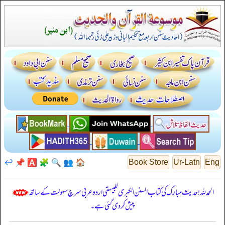
↩️
📌
🅰️
🧩
🔍
👥
🏠
Book Store
Ur-Latn
Eng
الحمدللہ! حدیث مبارک کی کتاب السنن الكبرى للبيهقي اردو عربی سرچ سہولت کے ساتھ
پیش کر دی گئی ہے۔