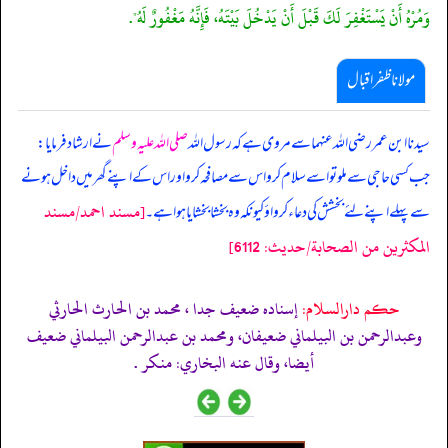
وَمُرْهُ أَنْ يَسْتَغْفِرَ لَكَ قَبْلَ أَنْ يَدْخُلَ بَيْتَهُ، فَإِنَّهُ مَغْفُورٌ لَهُ".
مولانا ظفر اقبال
سیدنا ابن عمر رضی اللہ عنہما سے مروی ہے کہ رسول اللہ
صلی اللہ علیہ وسلم
نے ارشاد فرمایا:
جب کسی حاجی سے ملو تو اسے سلام کرو اس سے مصافحہ کرو اور اس کے اپنے گھر میں داخل ہونے
[مسند احمد/مسند
سے پہلے اپنے لئے بخشش کی دعاء کرواؤ کیونکہ وہ بخشا بخشایا ہوا ہے۔
المكثرين من الصحابة/حدیث: 6112]
حکم دارالسلام:
إسناده ضعيف جدا ، محمد بن الحارث الحارثي
وعبدالرحمن بن البيلماني ضعيفان، ومحمد بن عبدالرحمن البيلماني ضعيف
أيضا، وقال عنه البخاري: منكر .