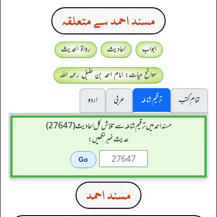
مسند احمد سے متعلقہ
ابواب
احادیث
رواۃ الحدیث
سوانح حیات: امام احمد بن حنبل رحمہ اللہ
تمام کتب
ترقیم شاملہ
عربی
اردو
مسند احمد میں ترقیم شاملہ سے تلاش کل احادیث (27647)
حدیث نمبر لکھیں:
مسند احمد