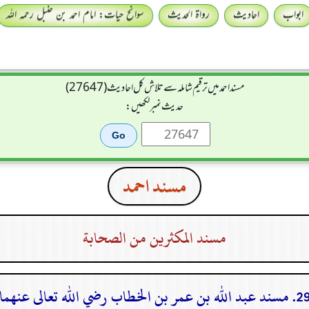
ابواب
احادیث
رواۃ الحدیث
سوانح حیات: امام احمد بن حنبل رحمہ اللہ
مسند احمد میں ترقیم شاملہ سے تلاش کل احادیث (27647)
حدیث نمبر لکھیں:
مسند احمد
مسند المكثرين من الصحابة
مسند عبد الله بن عمر بن الخطاب رضي الله تعالى عنهما