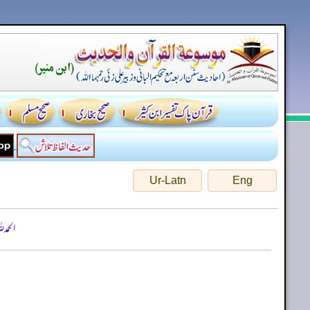
Ur-Latn
Eng
الحمد