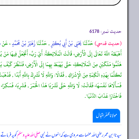
حدیث نمبر:
6178
(حديث قدسي)
حَدَّثَنَا
يَحْيَى بْنُ أَبِي بُكَيْرٍ
, حَدَّثَنَا
زُهَيْرُ بْنُ مُحَمَّدٍ
، عَنْ
م
أَهْبَطَهُ اللَّهُ تَعَالَى إِلَى الْأَرْضِ، قَالَتْ الْمَلَائِكَةُ: أَيْ رَبِّ، أَتَجْعَلُ فِيهَا مَنْ يُف
هَلُمُّوا مَلَكَيْنِ مِنَ الْمَلَائِكَةِ، حَتَّى يُهْبَطَ بِهِمَا إِلَى الْأَرْضِ، فَنَنْظُرَ كَيْفَ يَعْم
تَكَلَّمَا بِهَذِهِ الْكَلِمَةِ مِنَ الْإِشْرَاكِ , فَقَالَا: وَاللَّهِ لَا نُشْرِكُ بِاللَّهِ أَبَدًا , فَذَهَ
فَسَأَلَاهَا نَفْسَهَا، فَقَالَتْ: لَا وَاللَّهِ حَتَّى تَشْرَبَا هَذَا الْخَمْرَ , فَشَرِبَا، فَسَكِرَا، فَوَقَعَ
فَاخْتَارَا عَذَابَ الدُّنْيَا".
مولانا ظفر اقبال
سیدنا ابن عمر رضی اللہ عنہما سے مروی ہے کہ انہوں نے نبی
صلی اللہ علیہ وسلم
کو یہ فرماتے 