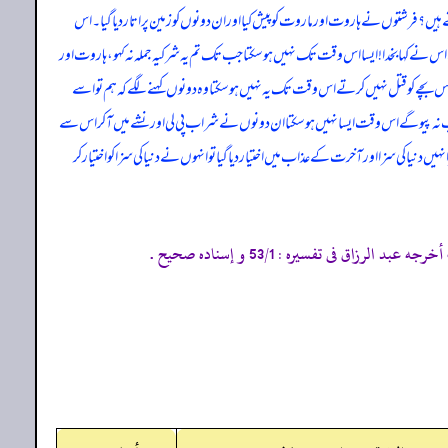
ہیں؟ فرشتوں نے ہاروت اور ماروت کو پیش کیا اور ان دونوں کو زمین پرا تار دیا گیا۔ اس
نے کہا بخدا! ایسا اس وقت تک نہیں ہو سکتا جب تک تم یہ شرکیہ جملہ نہ کہو، ہاروت اور
اس بچے کو قتل نہیں کرتے اس وقت تک یہ نہیں ہو سکتا وہ دونوں کہنے لگے کہ ہم تو اسے
 نہ پیو گے اس وقت ایسا نہیں ہو سکتا ان دونوں نے شراب پی لی اور نشے میں آ کر اس سے
یں دنیا کی سزا اور آخرت کے عذاب میں اختیار دیا گیا تو انہوں نے دنیا کی سزا کو اختیار کر
فى تفسيره : 53/1 و إسناده صحيح .