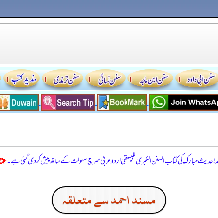
للہ! حدیث مبارک کی کتاب السنن الكبرى للبيهقي اردو عربی سرچ سہولت کے ساتھ پیش کر دی گئی ہے۔
مسند احمد سے متعلقہ