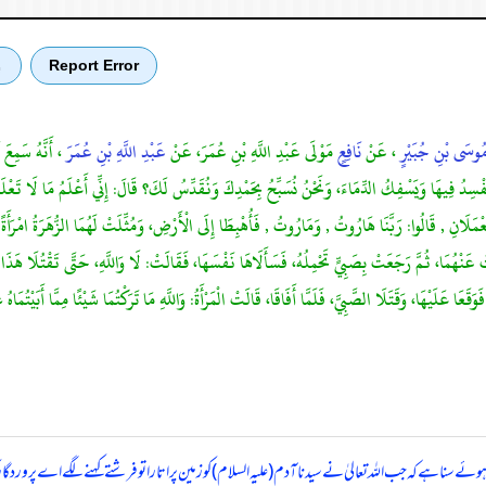
Report Error
ب
ُوسَى بْنِ جُبَيْرٍ
، عَنْ
نَافِعٍ
مَوْلَى عَبْدِ اللَّهِ بْنِ عُمَرَ، عَنْ
عَبْدِ اللَّهِ بْنِ عُمَرَ
، أَنَّهُ سَمِعَ ن
ْسِدُ فِيهَا وَيَسْفِكُ الدِّمَاءَ، وَنَحْنُ نُسَبِّحُ بِحَمْدِكَ وَنُقَدِّسُ لَكَ؟ قَالَ: إِنِّي أَعْلَمُ مَا لَا تَعْلَم
َلَانِ , قَالُوا: رَبَّنَا هَارُوتُ , وَمَارُوتُ , فَأُهْبِطَا إِلَى الْأَرْضِ، وَمُثِّلَتْ لَهُمَا الزُّهَرَةُ امْرَأَة
بَتْ عَنْهُمَا، ثُمَّ رَجَعَتْ بِصَبِيٍّ تَحْمِلُهُ، فَسَأَلَاهَا نَفْسَهَا، فَقَالَتْ: لَا وَاللَّهِ، حَتَّى تَقْتُلَا هَذَا ا
ا عَلَيْهَا، وَقَتَلَا الصَّبِيَّ، فَلَمَّا أَفَاقَا، قَالَتْ الْمَرْأَةُ: وَاللَّهِ مَا تَرَكْتُمَا شَيْئًا مِمَّا أَبَيْتُمَاهُ 
ہوئے سنا ہے کہ جب اللہ تعالیٰ نے سیدنا آدم (علیہ السلام) کو زمین پر اتارا تو فرشتے کہنے لگے اے پروردگ