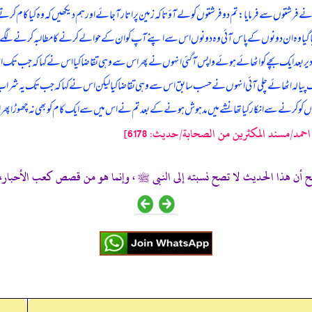
 فرشتوں سے فرمایا: تم دو فرشتوں کو لے آؤ تاکہ زمین پر اتارآ جائے اور ہم دیکھیں کہ وہ کیا کام کرتے 
 گیا وہ ان دونوں کے پاس آئی وہ دونوں اس سے اپنے آپ کو ان کے حوالے کرنے کا مطالبہ کرنے لگے اس 
ھ دیر بعد ایک بچے کو اٹھائے ہوئے واپس آگئی انہوں نے پھر اس سے وہی تقاضا کیا اس نے کہا کہ جب تک 
یک پیالہ اٹھائے چلی آئی انہوں نے حسب سابق اس سے وہی تقاضا کیا لیکن اس نے کہا کہ جب تک یہ شراب
 کاموں کو کرنے سے انکار کیا تھا نشے میں مد ہوش ہونے کے بعد تم نے اس میں سے ایک کام کو بھی نہ چھوڑا پھر انہ
حمد/مسند المكثرين من الصحابة/حدیث: 6178]
ذا الحديث لا تصح نسبته إلى النبى ﷺ ، وإنما هو من قصص كعب الأحبار، أخرجه عبد الرزاق 