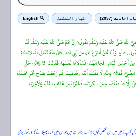
اب احادیث (2037)
اظهار التشكيل
🔍 English
َبِيَّ اللَّهِ صَلَّى اللَّهُ عَلَيْهِ وَسَلَّمَ يَقُولُ:" إِنَّ آدَمَ صَلَّى اللَّهُ عَلَيْهِ وَسَلَّمَ لَمَّا
ُونَ , قَالُوا: رَبَّنَا نَحْنُ أَطْوَعُ لَكَ مِنْ بَنِي آدَمَ , قَالَ اللَّهُ تَعَالَى لِلْمَلَائِكَةِ:
ً مِنْ أَحْسَنِ الْبَشَرِ، فَجَاءَتْهُمَا، فَسَأَلَاهَا نَفْسَهَا، فَقَالَتْ: لَا وَاللَّهِ، حَتَّى
لصَّبِيَّ، فَقَالَا: وَاللَّهِ لَا نَقْتُلُهُ أَبَدًا , فَذَهَبَتْ، ثُمَّ رَجَعَتْ بِقَدَحِ خَمْرٍ تَحْمِلُهُ،
عَلَيَّ إِلَّا قَدْ فَعَلْتُمَا حِينَ سَكِرْتُمَا، فَخُيِّرَا بَيْنَ عَذَابِ الدُّنْيَا وَالْآخِرَةِ،
ار کیا آپ زمین میں اس شخص کو اپنا نائب بنا رہے ہیں جو اس میں فساد پھیلائے گا اور خونریزی