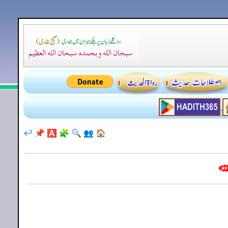
↩️
📌
🅰️
🧩
🔍
👥
🏠