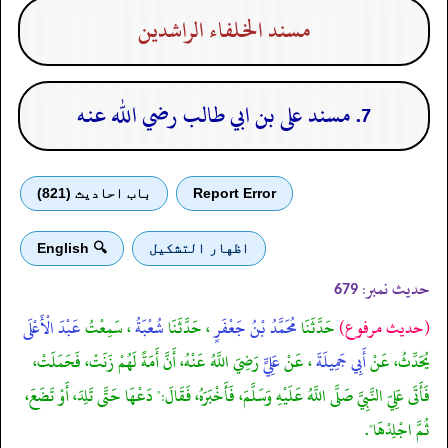
مسند الخلفاء الراشدين
7. مسند على بن ابي طالب رضي الله عنه
Report Error
باب احادیث (821)
اظهار التشكيل
🔍 English
حدیث نمبر:
679
(حديث مرفوع)
حَدَّثَنَا
مُحَمَّدُ بْنُ جَعْفَرٍ
، حَدَّثَنَا
شُعْبَةُ
، سَمِعْتُ
عَبْدَ الْأَعْلَى
يُحَدِّثُ، عَنْ
أَبِي جَمِيلَةَ
، عَنْ
عَلِيٍّ
رَضِيَ اللَّهُ عَنْهُ، أَنَّ أَمَةً لَهُمْ زَنَتْ، فَحَمَلَتْ،
فَأَتَى عَلِيّ النَّبِيَّ صَلَّى اللَّهُ عَلَيْهِ وَسَلَّمَ، فَأَخْبَرَهُ، فَقَالَ:" دَعْهَا حَتَّى تَلِدَ، أَوْ تَضَعَ،
ثُمَّ اجْلِدْهَا".