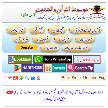
↩️
📌
🅰️
🧩
🔍
👥
🏠
Book Store
Ur-Latn
Eng
الحمدللہ! حدیث مبارک کی کتاب السنن الكبرى للبيهقي اردو عربی سرچ سہولت کے ساتھ
پیش کر دی گئی ہے۔