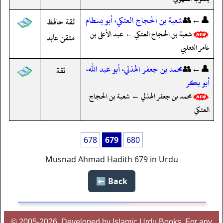
👤←👥
شعبة بن الحجاج العتكي، أبو بسطام
ثقة حافظ
شعبة بن الحجاج العتكي ← عبد الأعلى بن
متقن عابد
عامر الثعلبي
👤←👥
محمد بن جعفر الهذلي، أبو عبد الله،
ثقة
أبو بكر
محمد بن جعفر الهذلي ← شعبة بن الحجاج
العتكي
678
679
680
Musnad Ahmad Hadith 679 in Urdu
Back ⬅️
© 2005-2026, Developed by Islamic Urdu Books, For any