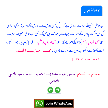
مولانا ظفر اقبال
سیدنا علی رضی اللہ عنہ سے مروی ہے کہ ان کی کسی باندی سے بدکاری کا گناہ سرزد ہو گیا اور اس
کی اس حرکت پر اس کے امید سے ہو جانے پر مہر تصدیق بھی لگ گئی، سیدنا علی رضی اللہ عنہ نے
نبی
صلی اللہ علیہ وسلم
کو اس کی اطلاع دی، نبی
صلی اللہ علیہ وسلم
نے فرمایا کہ بچہ پیدا ہونے تک
[مسند احمد/مسند الخلفاء
اسے چھوڑے رکھو، بعد میں اسے کوڑے مار دینا۔
الراشدين/حدیث: 679]
حکم دارالسلام:
حسن لغيره، وهذا إسناد ضعيف لضعف عبد الأعلى
الثعلبي