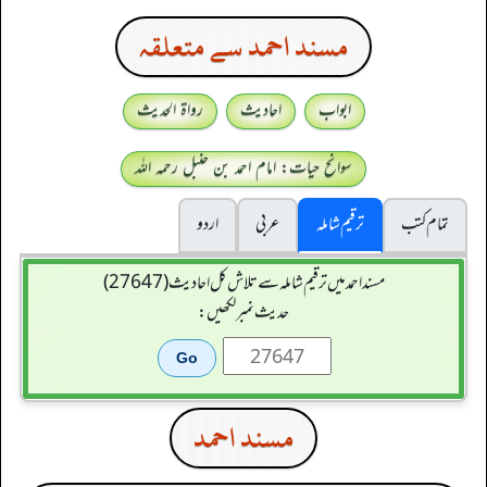
مسند احمد سے متعلقہ
ابواب
احادیث
رواۃ الحدیث
سوانح حیات: امام احمد بن حنبل رحمہ اللہ
تمام کتب
ترقیم شاملہ
عربی
اردو
مسند احمد میں ترقیم شاملہ سے تلاش کل احادیث (27647)
حدیث نمبر لکھیں:
مسند احمد