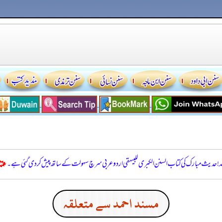
للہ! حدیث مبارک کی کتاب السنن الكبرى للبيهقي اردو عربی سرچ سہولت کے ساتھ پیش کر دی گئی ہے۔
مسند احمد سے متعلقہ