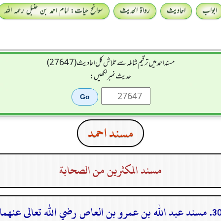
ابواب
احادیث
رواۃ الحدیث
سوانح حیات: امام احمد بن حنبل رحمہ اللہ
مسند احمد میں ترقیم شاملہ سے تلاش کل احادیث (27647)
حدیث نمبر لکھیں:
مسند احمد
مسند المكثرين من الصحابة
سند عبد الله بن عمرو بن العاص رضي الله تعالى عنهما