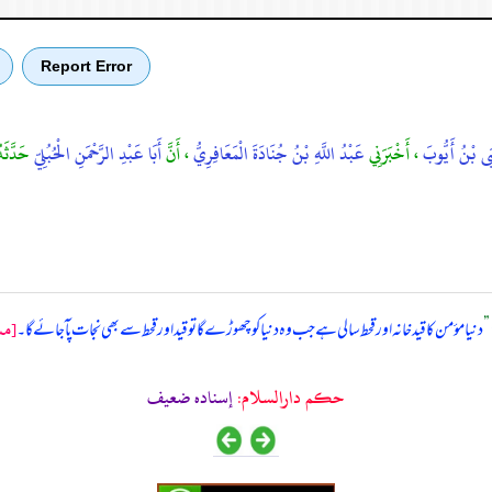
Report Error
يَى بْنُ أَيُّوبَ
، أَخْبَرَنِي
عَبْدُ اللَّهِ بْنُ جُنَادَةَ الْمَعَافِرِيُّ
، أَنَّ
أَبَا عَبْدِ الرَّحْمَنِ الْحُبُلِيّ
حَدَّثَ
[مس
”
دنیا مؤمن کا قیدخانہ اور قحط سالی ہے جب وہ دنیاکو چھوڑے گا تو قید اور قحط سے بھی نجات پآ جائے گا۔
حکم دارالسلام:
إسناده ضعيف