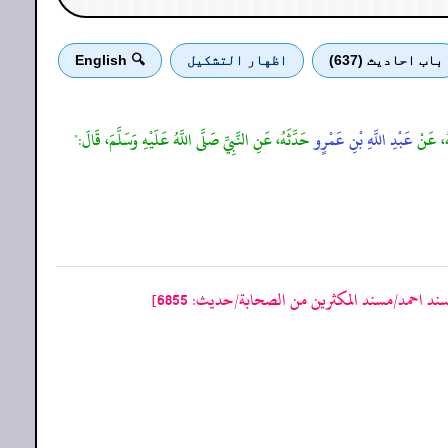
باب احادیث (637)
اظهار التشكيل
🔍 English
هُ، عَنْ
عَبْدِ اللَّهِ بْنِ عَمْرٍو
حَدَّثَهُ، عَنِ النَّبِيِّ صَلَّى اللَّهُ عَلَيْهِ وَسَلَّمَ، قَالَ:"
ند احمد/مسند المكثرين من الصحابة/حدیث: 6855]