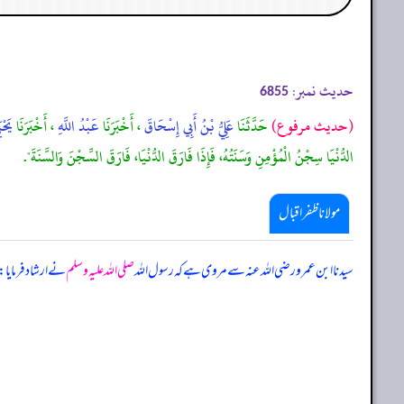
حدیث نمبر:
6855
(حديث مرفوع)
حَدَّثَنَا
عَلِيُّ بْنُ أَبِي إِسْحَاقَ
، أَخْبَرَنَا
عَبْدُ اللَّهِ
، أَخْبَرَنَا
يَحْ
الدُّنْيَا سِجْنُ الْمُؤْمِنِ وَسَنَتُهُ، فَإِذَا فَارَقَ الدُّنْيَا، فَارَقَ السِّجْنَ وَالسَّنَةَ".
مولانا ظفر اقبال
سیدنا ابن عمرو رضی اللہ عنہ سے مروی ہے کہ رسول اللہ
صلی اللہ علیہ وسلم
نے ارشاد فرمایا: