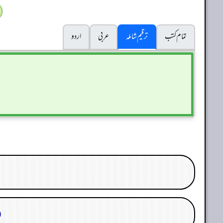
تمام کتب
ترقیم شاملہ
عربی
اردو
30. م