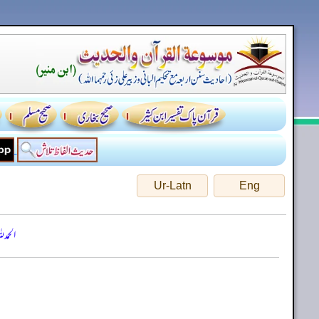
Ur-Latn
Eng
الحمد