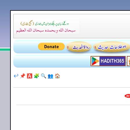
↩️
📌
🅰️
🧩
🔍
👥
🏠