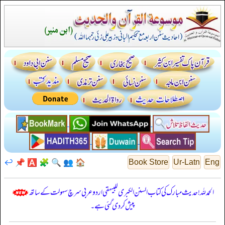
↩️
📌
🅰️
🧩
🔍
👥
🏠
Book Store
Ur-Latn
Eng
الحمدللہ! حدیث مبارک کی کتاب السنن الكبرى للبيهقي اردو عربی سرچ سہولت کے ساتھ
پیش کر دی گئی ہے۔