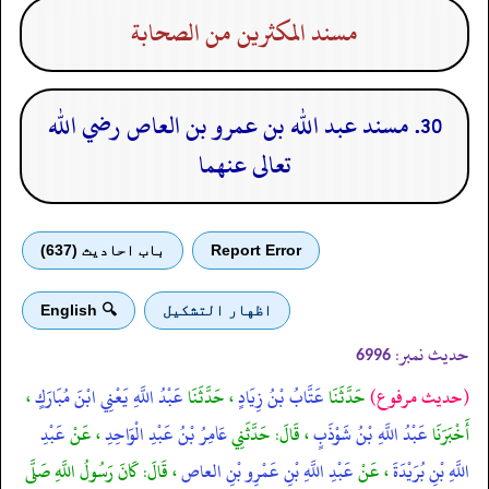
مسند المكثرين من الصحابة
30. مسند عبد الله بن عمرو بن العاص رضي الله
تعالى عنهما
Report Error
باب احادیث (637)
اظهار التشكيل
🔍 English
حدیث نمبر:
6996
(حديث مرفوع)
حَدَّثَنَا
عَتَّابُ بْنُ زِيَادٍ
، حَدَّثَنَا
عَبْدُ اللَّهِ يَعْنِي ابْنَ مُبَارَكٍ
،
أَخْبَرَنَا
عَبْدُ اللَّهِ بْنُ شَوْذَبٍ
، قَالَ: حَدَّثَنِي
عَامِرُ بْنُ عَبْدِ الْوَاحِدِ
، عَنْ
عَبْدِ
اللَّهِ بْنِ بُرَيْدَةَ
، عَنْ
عَبْدِ اللَّهِ بْنِ عَمْرِو بْنِ العاص
، قَالَ: كَانَ رَسُولُ اللَّهِ صَلَّى