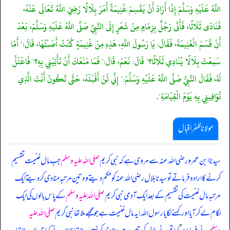
اللَّهُ عَلَيْهِ وَسَلَّمَ إِذَا أَرَادَ أَنْ يَقْسِمَ غَنِيمَةً أَمَرَ بِلَالًا رَضِيَ اللَّهُ تَعَالَى عَنْهُ،
فَنَادَى ثَلَاثًا، فَأَتَى رَجُلٌ بِزِمَامٍ مِنْ شَعَرٍ إِلَى النَّبِيِّ صَلَّى اللَّهُ عَلَيْهِ وَسَلَّمَ، بَعْدَ
أَنْ قَسَمَ الْغَنِيمَةَ، فَقَالَ: يَا رَسُولَ اللَّهِ، هَذِهِ مِنْ غَنِيمَةٍ كُنْتُ أَصَبْتُهَا، قَالَ:" أَمَا
سَمِعْتَ بِلَالًا يُنَادِي ثَلَاثًا؟" قَالَ: نَعَمْ، قَالَ:" فَمَا مَنَعَكَ أَنْ تَأْتِيَنِي بِهِ؟" فَاعْتَلَّ
لَهُ، فَقَالَ النَّبِيُّ صَلَّى اللَّهُ عَلَيْهِ وَسَلَّمَ:" إِنِّي لَنْ أَقْبَلَهُ، حَتَّى تَكُونَ أَنْتَ الَّذِي
تُوَافِينِي بِهِ يَوْمَ الْقِيَامَةِ".
مولانا ظفر اقبال
سیدنا ابن عمرو رضی اللہ عنہ سے مروی ہے کہ نبی کریم
صلی اللہ علیہ وسلم
جب مال غنیمت تقسیم
کر نے کا ارادہ فرماتے تو سیدنا بلال رضی اللہ عنہ کو حکم دیتے وہ تین مرتبہ منادی کر دیتے ایک
مرتبہ مال غنیمت کی تقسیم کے بعد ایک آدمی نبی کریم
صلی اللہ علیہ وسلم
کے پاس بالوں کی ایک
لگام لے کر آیا اور کہنے لگا یا رسول اللہ! یہ مال غنیمت ہے جو مجھے ملا تھا نبی کریم
صلی اللہ علیہ