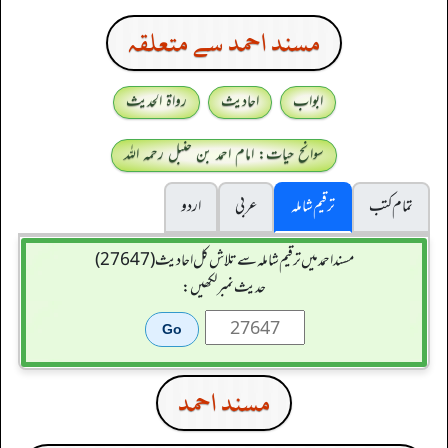
مسند احمد سے متعلقہ
ابواب
احادیث
رواۃ الحدیث
سوانح حیات: امام احمد بن حنبل رحمہ اللہ
تمام کتب
ترقیم شاملہ
عربی
اردو
مسند احمد میں ترقیم شاملہ سے تلاش کل احادیث (27647)
حدیث نمبر لکھیں:
مسند احمد