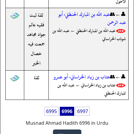
الأحول
👤←👥
عبد الله بن المبارك الحنظلي، أبو
ثقة ثبت
عبد الرحمن
فقيه عالم
عبد الله بن المبارك الحنظلي ← عبد الله بن
جواد مجاهد
شوذب الخراساني
جمعت فيه
خصال
الخير
👤←👥
عتاب بن زياد الخراساني، أبو عمرو
ثقة
عتاب بن زياد الخراساني ← عبد الله بن
المبارك الحنظلي
6995
6996
6997
Musnad Ahmad Hadith 6996 in Urdu