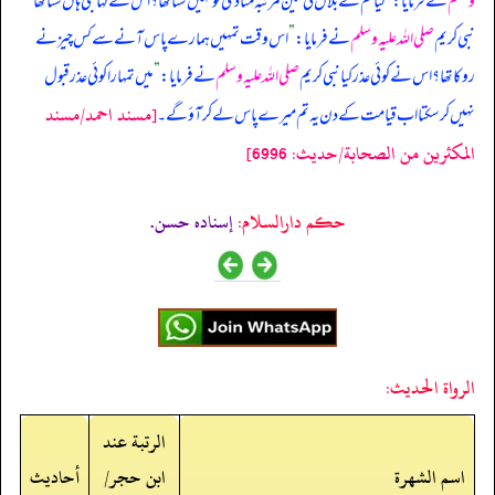
وسلم
نے فرمایا:
”
کیا تم نے بلال کی تین مرتبہ منادی کو نہیں سنا تھا؟ اس نے کہا جی ہاں سنا تھا
نبی کریم
صلی اللہ علیہ وسلم
نے فرمایا:
”
اس وقت تمہیں ہمارے پاس آنے سے کس چیز نے
روکا تھا؟ اس نے کوئی عذر کیا نبی کریم
صلی اللہ علیہ وسلم
نے فرمایا:
”
میں تمہارا کوئی عذر قبول
[مسند احمد/مسند
نہیں کر سکتا اب قیامت کے دن یہ تم میرے پاس لے کر آؤ گے۔
المكثرين من الصحابة/حدیث: 6996]
حکم دارالسلام:
إسناده حسن.
الرواة الحديث:
الرتبة عند
اسم الشهرة
ابن حجر/
أحاديث