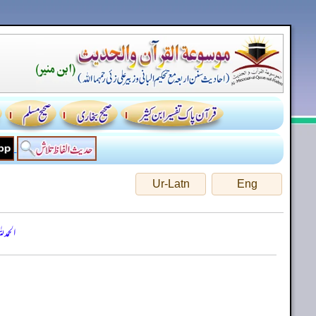
Ur-Latn
Eng
الحمد