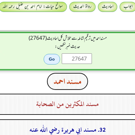
ابواب
احادیث
رواۃ الحدیث
سوانح حیات: امام احمد بن حنبل رحمہ اللہ
مسند احمد میں ترقیم شاملہ سے تلاش کل احادیث (27647)
حدیث نمبر لکھیں:
مسند احمد
مسند المكثرين من الصحابة
32. مسند ابي هريرة رضي الله عنه