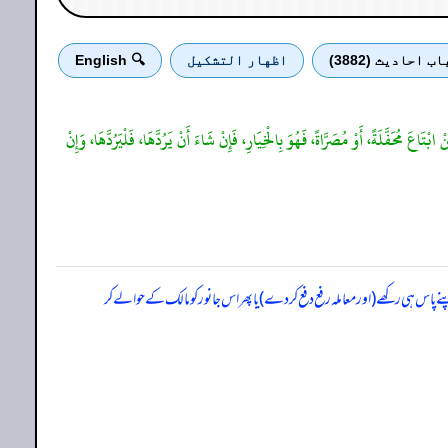
اب احادیث (3882)
اظهار التشكيل
🔍 English
بْتَاعَ مُحَفَّلَةً، أَوْ مُصَرَّاةً، فَهُوَ بِالْخِيَارِ، فَإِنْ شَاءَ أَنْ يَرُدَّهَا، فَلْيَرُدَّهَا، وَإِنْ
ے پاس ہی رکھے (اور معاملہ رفع دفع کر دے) یا پھر اس جانور کو مالک کے حوالے کر