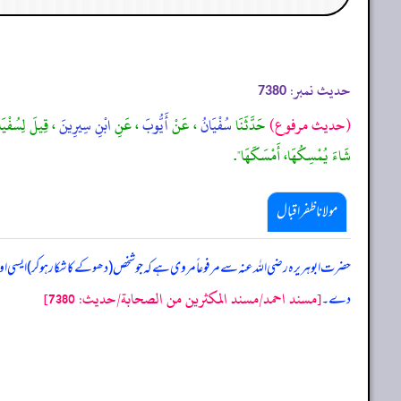
حدیث نمبر:
7380
(حديث مرفوع)
حَدَّثَنَا
سُفْيَانُ
، عَنْ
أَيُّوبَ
، عَنِ
ابْنِ سِيرِينَ
، قِيلَ لِسُفْي
شَاءَ يُمْسِكُهَا، أَمْسَكَهَا".
مولانا ظفر اقبال
حضرت ابوہریرہ رضی اللہ عنہ سے مرفوعاً مروی ہے کہ جو شخص (دھوکے کا شکار ہو کر) ایسی اونٹن
[مسند احمد/مسند المكثرين من الصحابة/حدیث: 7380]
دے۔