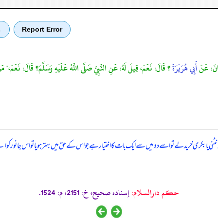
Report Error
ب
َانَ: عَنْ
أَبِي هُرَيْرَةَ
؟ قَالَ: نَعَمْ، قِيلَ لَهُ: عَنِ النَّبِيِّ صَلَّى اللَّهُ عَلَيْهِ وَسَلَّمَ؟ قَالَ: نَعَمْ،" مَنْ ا
ی یا بکری خرید لے تو اسے دو میں سے ایک بات کا اختیار ہے جو اس کے حق میں بہتر ہو یا تو اس جانور کو اپن
حکم دارالسلام:
إسناده صحيح، خ: 2151، م: 1524.