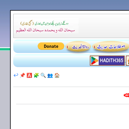
↩️
📌
🅰️
🧩
🔍
👥
🏠