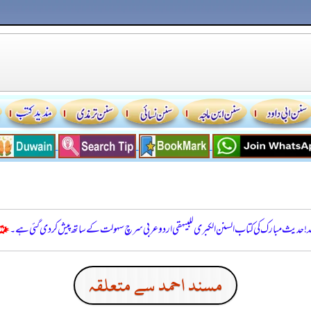
للہ! حدیث مبارک کی کتاب السنن الكبرى للبيهقي اردو عربی سرچ سہولت کے ساتھ پیش کر دی گئی ہے۔
مسند احمد سے متعلقہ