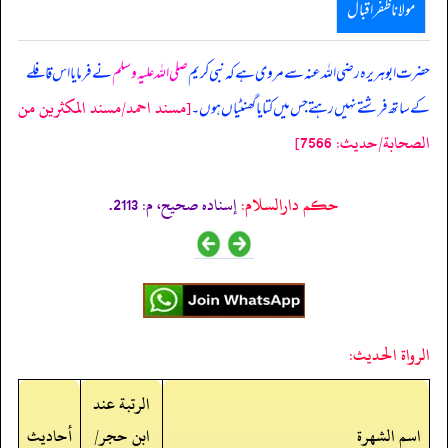
مولانا ظفر اقبال
حضرت ابوہریرہ رضی اللہ عنہ سے مروی ہے کہ نبی کریم
صلی اللہ علیہ وسلم
نے فرمایا اس قافلے
[مسند احمد/مسند المكثرين من
کے ساتھ فرشتے نہیں رہتے جس میں کتا یا گھنٹیاں ہوں۔
الصحابة/حدیث: 7566]
حکم دارالسلام:
إسناده صحيح، م: 2113.
الرواة الحديث:
الرتبة عند
اسم الشهرة
ابن حجر/
أحاديث