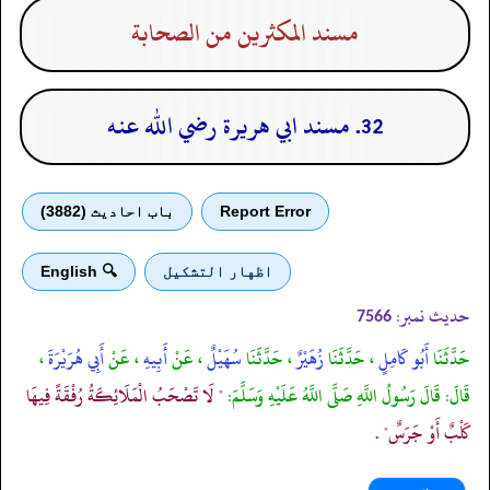
مسند المكثرين من الصحابة
32. مسند ابي هريرة رضي الله عنه
Report Error
باب احادیث (3882)
اظهار التشكيل
🔍 English
حدیث نمبر:
7566
حَدَّثَنَا
أَبُو كَامِلٍ
، حَدَّثَنَا
زُهَيْرٌ
، حَدَّثَنَا
سُهَيْلٌ
، عَنْ
أَبِيهِ
، عَنْ
أَبِي هُرَيْرَةَ
،
قَالَ: قَالَ رَسُولُ اللَّهِ صَلَّى اللَّهُ عَلَيْهِ وَسَلَّمَ:
" لَا تَصْحَبُ الْمَلَائِكَةُ رُفْقَةً فِيهَا
كَلْبٌ أَوْ جَرَسٌ"
.