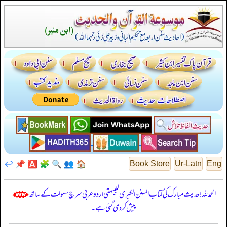
↩️
📌
🅰️
🧩
🔍
👥
🏠
Book Store
Ur-Latn
Eng
الحمدللہ! حدیث مبارک کی کتاب السنن الكبرى للبيهقي اردو عربی سرچ سہولت کے ساتھ
پیش کر دی گئی ہے۔