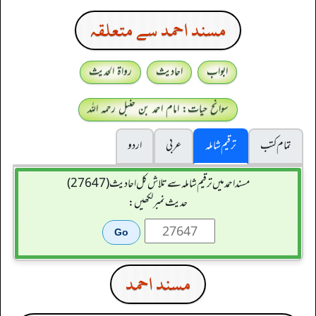
مسند احمد سے متعلقہ
ابواب
احادیث
رواۃ الحدیث
سوانح حیات: امام احمد بن حنبل رحمہ اللہ
تمام کتب
ترقیم شاملہ
عربی
اردو
مسند احمد میں ترقیم شاملہ سے تلاش کل احادیث (27647)
حدیث نمبر لکھیں:
مسند احمد