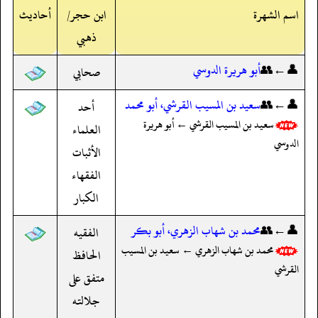
اسم الشهرة
ابن حجر/
أحاديث
ذهبي
👤←👥
أبو هريرة الدوسي
صحابي
👤←👥
سعيد بن المسيب القرشي، أبو محمد
أحد
سعيد بن المسيب القرشي ← أبو هريرة
العلماء
الدوسي
الأثبات
الفقهاء
الكبار
👤←👥
محمد بن شهاب الزهري، أبو بكر
الفقيه
محمد بن شهاب الزهري ← سعيد بن المسيب
الحافظ
القرشي
متفق على
جلالته