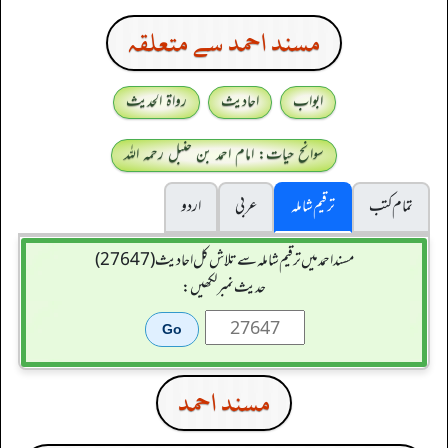
مسند احمد سے متعلقہ
ابواب
احادیث
رواۃ الحدیث
سوانح حیات: امام احمد بن حنبل رحمہ اللہ
تمام کتب
ترقیم شاملہ
عربی
اردو
مسند احمد میں ترقیم شاملہ سے تلاش کل احادیث (27647)
حدیث نمبر لکھیں:
مسند احمد