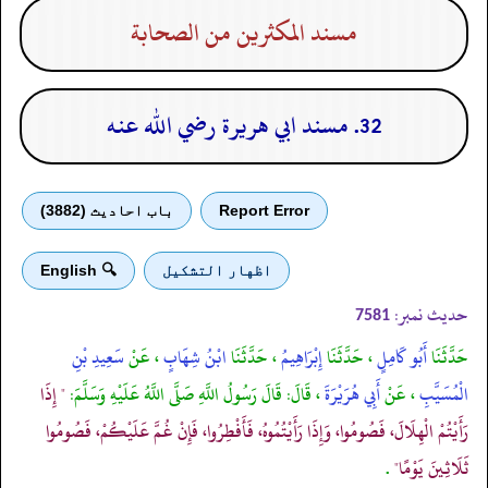
مسند المكثرين من الصحابة
32. مسند ابي هريرة رضي الله عنه
Report Error
باب احادیث (3882)
اظهار التشكيل
🔍 English
حدیث نمبر:
7581
حَدَّثَنَا
أَبُو كَامِلٍ
، حَدَّثَنَا
إِبْرَاهِيمُ
، حَدَّثَنَا
ابْنُ شِهَابٍ
، عَنْ
سَعِيدِ بْنِ
الْمُسَيَّبِ
، عَنْ
أَبِي هُرَيْرَةَ
، قَالَ: قَالَ رَسُولُ اللَّهِ صَلَّى اللَّهُ عَلَيْهِ وَسَلَّمَ:
" إِذَا
رَأَيْتُمْ الْهِلَالَ، فَصُومُوا، وَإِذَا رَأَيْتُمُوهُ، فَأَفْطِرُوا، فَإِنْ غُمَّ عَلَيْكُمْ، فَصُومُوا
ثَلَاثِينَ يَوْمًا"
.