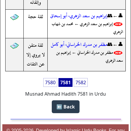
وإتقانه
👤←👥
إبراهيم بن سعد الزهري، أبو إسحاق
ثقة حجة
إبراهيم بن سعد الزهري ← محمد بن شهاب
الزهري
👤←👥
مظفر بن مدرك الخراساني، أبو كامل
ثقة متقن
مظفر بن مدرك الخراساني ← إبراهيم بن
لا يروي إلا
سعد الزهري
عن الثقات
7580
7581
7582
Musnad Ahmad Hadith 7581 in Urdu
Back ⬅️
© 2005-2026, Developed by Islamic Urdu Books, For any