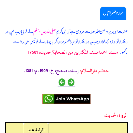
مولانا ظفر اقبال
حضرت ابوہریرہ رضی اللہ عنہ سے مروی ہے کہ نبی کریم
صلی اللہ علیہ وسلم
نے فرمایا جب تم چاند
دیکھ لو تو روزہ رکھ لو اور جب چاند دیکھ لو تو عید الفطر منا لو اگر ابر چھا جائے تو تیس دن روزے
[مسند احمد/مسند المكثرين من الصحابة/حدیث: 7581]
رکھو۔
حکم دارالسلام:
إسناده صحيح، خ: 1909، م: 1081.
الرواة الحديث:
الرتبة عند