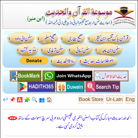
↩️
📌
🅰️
🧩
🔍
👥
🏠
Book Store
Ur-Latn
Eng
الحمدللہ! حدیث مبارک کی کتاب السنن الكبرى للبيهقي اردو عربی سرچ سہولت کے ساتھ
پیش کر دی گئی ہے۔