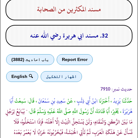
مسند المكثرين من الصحابة
32. مسند ابي هريرة رضي الله عنه
Report Error
باب احادیث (3882)
اظهار التشكيل
🔍 English
حدیث نمبر:
7910
حَدَّثَنَا
يَزِيدُ
، أَخْبَرَنَا
ابْنُ أَبِي ذِئْبٍ
، عَنْ
سَعِيدِ بْنِ سَمْعَانَ
، قَالَ: سَمِعْتُ
أَبَا
هُرَيْرَةَ
، يُخْبِرُ، أَبَا قَتَادَةَ، أَنَّ رَسُولَ اللَّهِ صَلَّى اللَّهُ عَلَيْهِ وَسَلَّمَ قَالَ:
" يُبَايَعُ لِرَجُلٍ
مَا بَيْنَ الرُّكْنِ وَالْمَقَامِ، وَلَنْ يَسْتَحِلَّ الْبَيْتَ إِلَّا أَهْلُهُ، فَإِذَا اسْتَحَلُّوهُ، فَلَا
تَسْأَلْ عَنْ هَلَكَةِ الْعَرَبِ، ثُمَّ تَأْتِي الْحَبَشَةُ، فَيُخَرِّبُونَهُ خَرَابًا لَا يَعْمُرُ بَعْدَهُ