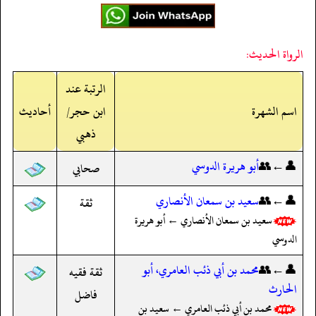
الرواة الحديث:
الرتبة عند
اسم الشهرة
ابن حجر/
أحاديث
ذهبي
👤←👥
أبو هريرة الدوسي
صحابي
👤←👥
سعيد بن سمعان الأنصاري
ثقة
سعيد بن سمعان الأنصاري ← أبو هريرة
الدوسي
👤←👥
محمد بن أبي ذئب العامري، أبو
ثقة فقيه
الحارث
فاضل
محمد بن أبي ذئب العامري ← سعيد بن