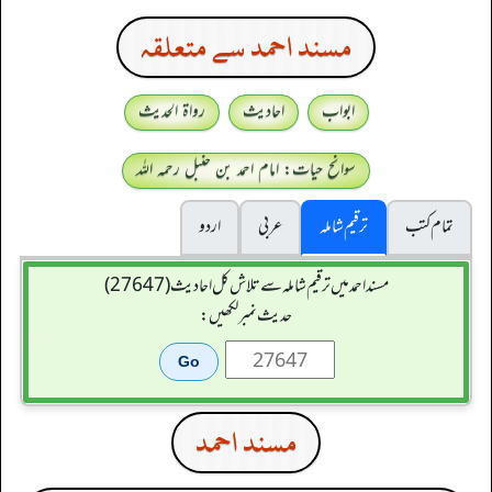
مسند احمد سے متعلقہ
ابواب
احادیث
رواۃ الحدیث
سوانح حیات: امام احمد بن حنبل رحمہ اللہ
تمام کتب
ترقیم شاملہ
عربی
اردو
مسند احمد میں ترقیم شاملہ سے تلاش کل احادیث (27647)
حدیث نمبر لکھیں:
مسند احمد