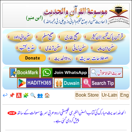
↩️
📌
🅰️
🧩
🔍
👥
🏠
Book Store
Ur-Latn
Eng
الحمدللہ! حدیث مبارک کی کتاب السنن الكبرى للبيهقي اردو عربی سرچ سہولت کے ساتھ
پیش کر دی گئی ہے۔