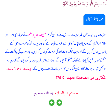
أَبَدًا، وَهُمْ الَّذِينَ يَسْتَخْرِجُونَ كَنْزَهُ"
.
مولانا ظفر اقبال
حضرت ابوہریرہ رضی اللہ عنہ سے مروی ہے کہ نبی کریم
صلی اللہ علیہ وسلم
نے فرمایا حجر اسود اور
مقام ابراہیم کے درمیان ایک آدمی سے بیعت لی جائے گی اور بیت اللہ کی حرمت اسی کے
پاسبان پامال کریں گے اور جب لوگ بیت اللہ کی حرمت کو پامال کردیں۔ پھر عرب کی ہلاکت کے
متعلق سوال نہیں کیا جائے گا بلکہ حبشی آئیں گے اور اسے اس طرح ویران کردیں گے کہ دوبارہ
[مسند احمد/مسند
وہ کبھی آباد نہ ہو سکے گا اور یہی لوگ اس کا خزانہ نکالنے والے ہوں گے۔
المكثرين من الصحابة/حدیث: 7910]
حکم دارالسلام:
إسناده صحيح.