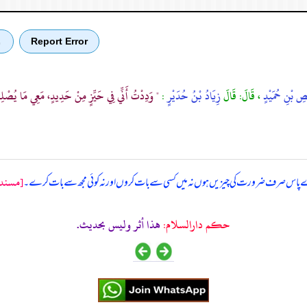
Report Error
ب
ِ بْنِ حُمَيْدٍ
، قَالَ: قَالَ
زِيَادُ بْنُ حُدَيْرٍ
:
" وَدِدْتُ أَنِّي فِي حَيِّزٍ مِنْ حَدِيدٍ، مَعِي مَا يُصْلِ
[مسند 
اں میرے پاس صرف ضرورت کی چیزیں ہوں نہ میں کسی سے بات کروں اور نہ کوئی مجھ سے بات کرے۔
حکم دارالسلام:
هذا أثر وليس بحديث.