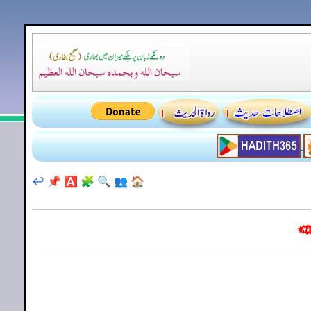
↩️
📌
🅰️
🧩
🔍
👥
🏠