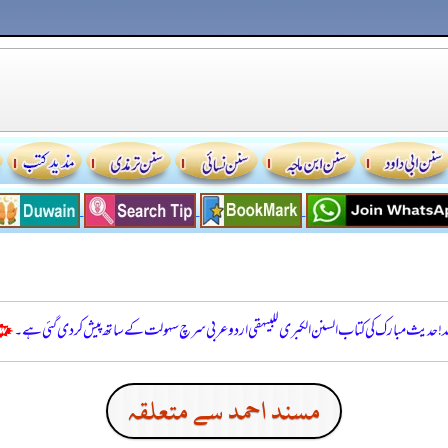
للہ! حدیث مبارک کی کتاب السنن الكبرى للبيهقي اردو عربی سرچ سہولت کے ساتھ پیش کر دی گئی ہے۔
مسند احمد سے متعلقہ