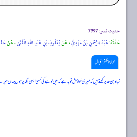
حدیث نمبر:
7997
حَدَّثَنَا
عَبْدُ الرَّحْمَنِ بْنُ مَهْدِيٍّ
، عَنْ
يَعْقُوبَ بْنِ عَبْدِ اللَّهِ الْقُمِّيِّ
، عَنْ
حَفْص
مولانا ظفر اقبال
زیاد بن حدیر کہتے ہیں کہ میری خواہش تو یہ ہے کہ میں لوہے کی کسی ایسی جگہ پر ہوں جہ