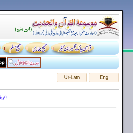
Ur-Latn
Eng
الحمد