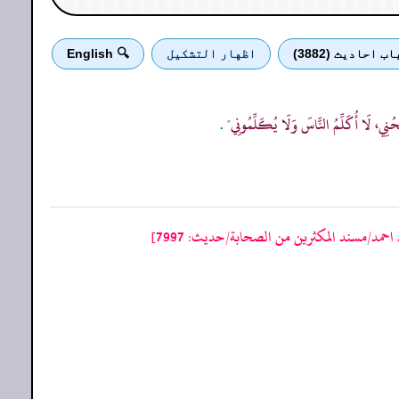
اب احادیث (3882)
اظهار التشكيل
🔍 English
حُنِي، لَا أُكَلِّمُ النَّاسَ وَلَا يُكَلِّمُونِي"
.
احمد/مسند المكثرين من الصحابة/حدیث: 7997]