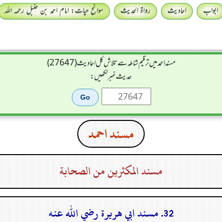
ابواب
احادیث
رواۃ الحدیث
سوانح حیات: امام احمد بن حنبل رحمہ اللہ
مسند احمد میں ترقیم شاملہ سے تلاش کل احادیث (27647)
حدیث نمبر لکھیں:
مسند احمد
مسند المكثرين من الصحابة
32. مسند ابي هريرة رضي الله عنه