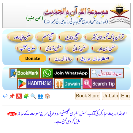
↩️
📌
🅰️
🧩
🔍
👥
🏠
Book Store
Ur-Latn
Eng
الحمدللہ! حدیث مبارک کی کتاب السنن الكبرى للبيهقي اردو عربی سرچ سہولت کے ساتھ
پیش کر دی گئی ہے۔