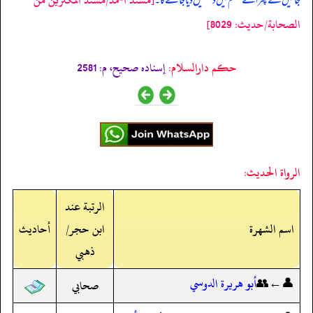
جائیں گے پھر اسے جہنم میں دھکیل دیا جائے گا۔
الصحابة/حدیث: 8029]
حکم دارالسلام:
إسناده صحيح، م: 2581
الرواة الحديث:
الرتبة عند
اسم الشهرة
ابن حجر/
أحاديث
ذهبي
👤←👥
أبو هريرة الدوسي
صحابي