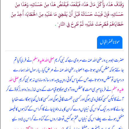
وَقَذَفَ هَذَا، وَأَكَلَ مَالَ هَذَا، فَيُقْعَدُ، فَيَقْتَصُّ هَذَا مِنْ حَسَنَاتِهِ، وَهَذَا مِنْ
حَسَنَاتِهِ، فَإِنْ فَنِيَتْ حَسَنَاتُهُ قَبْلَ أَنْ يَقْضِيَ مَا عَلَيْهِ مِنَ الْخَطَايَا، أُخِذَ مِنْ
خَطَايَاهُمْ فَطُرِحَتْ عَلَيْهِ، ثُمَّ طُرِحَ فِي النَّارِ"
.
مولانا ظفر اقبال
حضرت ابوہریرہ رضی اللہ عنہ سے مروی ہے کہ نبی کریم
صلی اللہ علیہ وسلم
نے فرمایا کیا تم
جانتے ہو کہ مفلس کون ہوتا ہے؟ صحابہ رضی اللہ عنہ نے عرض کیا۔ یا رسول اللہ! ہمارے
درمیان تو مفلس وہ ہوتا ہے جس کے پاس کوئی روپیہ پیسہ اور ساز و سامان نہ ہو نبی کریم
صلی اللہ
علیہ وسلم
نے فرمایا میری امت کا مفلس وہ آدمی ہوگا جو قیامت کے دن نماز روزہ اور زکوٰۃ لے کر
آئے گا لیکن کسی کو گالی دی ہوگی اور کسی پر تہمت لگائی ہوگی اور کسی کا مال کھایا ہوگا اسے بٹھا لیا
جائے گا اور ہر ایک کو اس کی نیکیاں دے کر ان کا بدلہ دلوایا جائے گا اگر اس کے گناہوں کا فیصلہ
مکمل ہونے سے پہلے اس کی نیکیاں ختم ہوگئیں تو حقداروں کے گناہ لے کر اس پر لاد دئیے
[مسند احمد/مسند المكثرين من