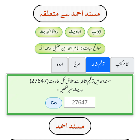
مسند احمد سے متعلقہ
ابواب
احادیث
رواۃ الحدیث
سوانح حیات: امام احمد بن حنبل رحمہ اللہ
تمام کتب
ترقیم شاملہ
عربی
اردو
مسند احمد میں ترقیم شاملہ سے تلاش کل احادیث (27647)
حدیث نمبر لکھیں:
مسند احمد