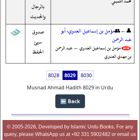
محمد التميمي
بالرجال
والحديث
👤←👥
مؤمل بن إسماعيل العدوي، أبو
صدوق
عبد الرحمن
سيئ
مؤمل بن إسماعيل العدوي ← عبد الرحمن
الحفظ
بن مهدي العنبري
8028
8029
8030
Musnad Ahmad Hadith 8029 in Urdu
Back ⬅️
© 2005-2026, Developed by Islamic Urdu Books, For any
query, please WhatsApp us at +92 331 5902482 or email us