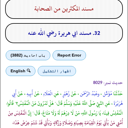
مسند المكثرين من الصحابة
32. مسند ابي هريرة رضي الله عنه
Report Error
باب احادیث (3882)
اظهار التشكيل
🔍 English
حدیث نمبر:
8029
حَدَّثَنَا
مُؤَمَّّّّّّّل
،
وعَبْدُ الرَّحْمَن
، عَنْ
زُهَيْرٍ
، عَنِ
الْعَلَاءِ
، عَنْ
أَبِيهِ
، عَنْ
أَبِي
هُرَيْرَةَ
، عَنِ النَّبِيِّ صَلَّى اللَّهُ عَلَيْهِ وَسَلَّمَ قَالَ:" هَلْ تَدْرُونَ مَنْ الْمُفْلِسُ؟" قَالُوا:
الْمُفْلِسُ فِينَا، يَا رَسُولَ اللَّهِ، مَنْ لَا دِرْهَمَ لَهُ وَلَا مَتَاعَ، قَالَ:" إِنَّ
الْمُفْلِسَ مِنْ
أُمَّتِي مَنْ يَأْتِي يَوْمَ الْقِيَامَةِ بِصِيَامٍ وَصَلَاةٍ وَزَكَاةٍ، وَيَأْتِي قَدْ شَتَمَ عِرْضَ هَذَا،