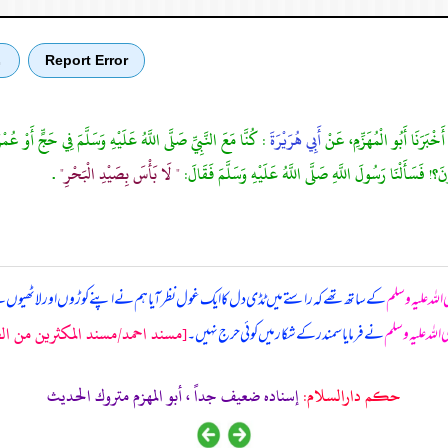
Report Error
ب
َخْبَرَنَا أَبُو الْمُهَزِّمِ، عَنْ
أَبِي هُرَيْرَةَ
: كُنَّا مَعَ النَّبِيِّ صَلَّى اللَّهُ عَلَيْهِ وَسَلَّمَ فِي حَجٍّ أَوْ عُم
نَ؟! فَسَأَلْنَا رَسُولَ اللَّهِ صَلَّى اللَّهُ عَلَيْهِ وَسَلَّمَ فَقَالَ:
" لَا بَأْسَ بِصَيْدِ الْبَحْرِ"
.
اللہ علیہ وسلم
کے ساتھ تھے کہ راستے میں ٹڈی دل کا ایک غول نظر آیا ہم نے اپنے کوڑوں اور لاٹھیوں
[مسند احمد/مسند المكثرين من الصح
 اللہ علیہ وسلم
نے فرمایا سمندر کے شکار میں کوئی حرج نہیں۔
حکم دارالسلام:
إسناده ضعيف جداً ، أبو المهزم متروك الحديث