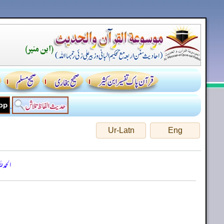
Ur-Latn
Eng
الحمد