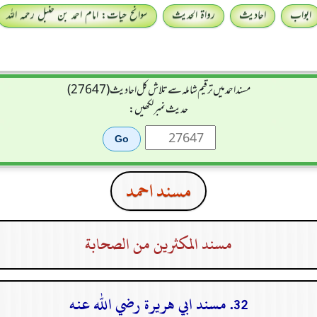
ابواب
احادیث
رواۃ الحدیث
سوانح حیات: امام احمد بن حنبل رحمہ اللہ
مسند احمد میں ترقیم شاملہ سے تلاش کل احادیث (27647)
حدیث نمبر لکھیں:
مسند احمد
مسند المكثرين من الصحابة
32. مسند ابي هريرة رضي الله عنه