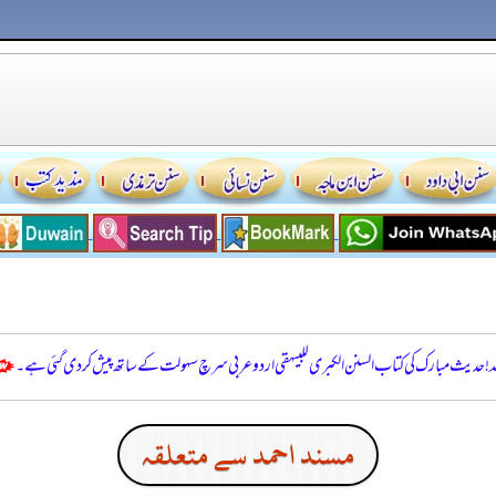
للہ! حدیث مبارک کی کتاب السنن الكبرى للبيهقي اردو عربی سرچ سہولت کے ساتھ پیش کر دی گئی ہے۔
مسند احمد سے متعلقہ