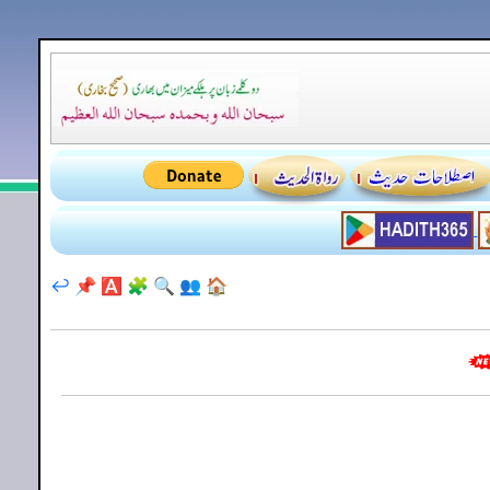
↩️
📌
🅰️
🧩
🔍
👥
🏠