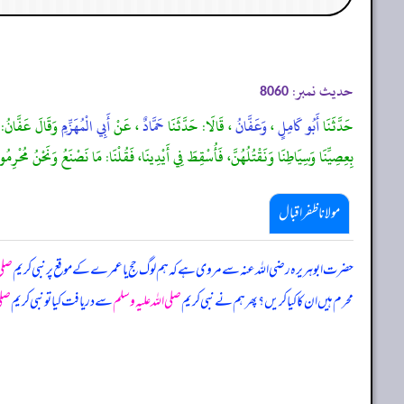
حدیث نمبر:
8060
حَدَّثَنَا
أَبُو كَامِلٍ
،
وَعَفَّانُ
، قَالَا: حَدَّثَنَا
حَمَّادٌ
، عَنْ
أَبِي الْمُهَزِّمِ
وَقَالَ عَفَّانُ: أ
بِعِصِيِّنَا وَسِيَاطِنَا وَنَقْتُلُهُنَّ، فَأُسْقِطَ فِي أَيْدِينَا، فَقُلْنَا: مَا نَصْنَعُ وَنَحْنُ مُحْرِمُو
مولانا ظفر اقبال
حضرت ابوہریرہ رضی اللہ عنہ سے مروی ہے کہ ہم لوگ حج یا عمرے کے موقع پر نبی کریم
صلی 
محرم ہیں ان کا کیا کریں؟ پھر ہم نے نبی کریم
صلی اللہ علیہ وسلم
سے دریافت کیا تو نبی کریم
صلی