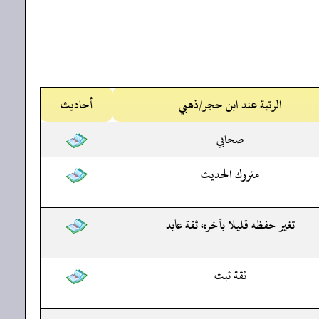
الرتبة عند ابن حجر/ذهبي
أحاديث
صحابي
متروك الحديث
تغير حفظه قليلا بآخره، ثقة عابد
ثقة ثبت