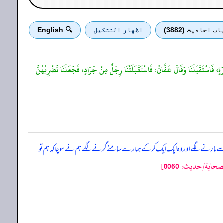
اب احادیث (3882)
اظهار التشكيل
🔍 English
ْرَةٍ، فَاسْتَقْبَلْنَا وَقَالَ عَفَّانُ: فَاسْتَقْبَلَتْنَا رِجْلٌ مِنْ جَرَادٍ، فَجَعَلْنَا نَضْرِبُهُنَّ
 سے مارنے لگے اور وہ ایک ایک کر کے ہمارے سامنے گرنے لگے ہم نے سوچا کہ ہم تو
ابة/حدیث: 8060]