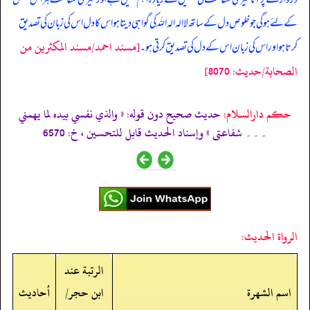
کے لئے ہوگی جو خلوص دل کے ساتھ لاالہ الہ اللہ کی گواہی دیتا ہو اس کا دل اس کی زبان کی تصدیق
[مسند احمد/مسند المكثرين من
کرتا ہو اور اس کی زبان اس کے دل کی تصدیق کرتی ہو۔
الصحابة/حدیث: 8070]
حکم دارالسلام:
حديث صحيح دون قوله: « والذي نفسي بيده لما يهمني
۔۔۔ شفاعتی » وإسناد الحدیث قابل للتحسین ، خ: 6570
الرواة الحديث:
الرتبة عند
اسم الشهرة
ابن حجر/
أحاديث