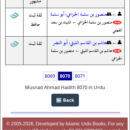
مشهور
👤←👥
منصور بن سلمة الخزاعي، أبو سلمة
ثقة ثبت
منصور بن سلمة الخزاعي ← الليث بن سعد
حافظ
الفهمي
👤←👥
هاشم بن القاسم الليثي، أبو النضر
ثقة ثبت
هاشم بن القاسم الليثي ← منصور بن سلمة
الخزاعي
8069
8070
8071
Musnad Ahmad Hadith 8070 in Urdu
Back ⬅️
© 2005-2026, Developed by Islamic Urdu Books, For any