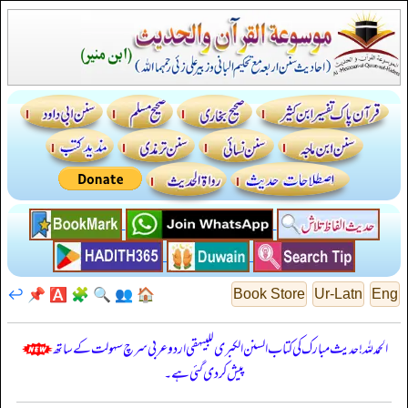
↩️
📌
🅰️
🧩
🔍
👥
🏠
Book Store
Ur-Latn
Eng
الحمدللہ! حدیث مبارک کی کتاب السنن الكبرى للبيهقي اردو عربی سرچ سہولت کے ساتھ
پیش کر دی گئی ہے۔