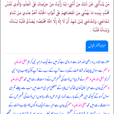
مَنْ يَسْأَلُنِي عَنْ ذَلِكَ مِنْ أُمَّتِي، لِمَا رَأَيْتُ مِنْ حِرْصِكَ عَلَى الْعِلْمِ، وَالَّذِي نَفْسُ
مُحَمَّدٍ بِيَدِهِ، مَا يَهُمُّنِي مِنَ انْقِصَافِهِمْ عَلَى أَبْوَابِ الْجَنَّةِ، أَهَمُّ عِنْدِي مِنْ تَمَامِ
شَفَاعَتِي، وَشَفَاعَتِي لِمَنْ شَهِدَ أَنْ لَا إِلَهَ إِلَّا اللَّهُ مُخْلِصًا، يُصَدِّقُ قَلْبُهُ لِسَانَهُ،
وَلِسَانُهُ قَلْبَهُ"
.
مولانا ظفر اقبال
حضرت ابوہریرہ رضی اللہ عنہ سے مروی ہے کہ میں نے ایک مرتبہ نبی کریم
صلی اللہ علیہ
وسلم
سے سوال پوچھا کہ شفاعت کے بارے آپ کے رب نے آپ کو کیا جواب دیا؟ نبی
کریم
صلی اللہ علیہ وسلم
نے فرمایا اس ذات کی قسم جس کے دست قدرت میں محمد
صلی اللہ علیہ
وسلم
کی جان ہے میرا یہی گمان تھا کہ اس چیز کے متعلق میری امت میں سب سے پہلے تم ہی
سوال کرو گے کیونکہ میں علم کے بارے تمہاری حرص دیکھ رہاہوں اس ذات کی قسم جس کے
دست قدرت میں محمد
صلی اللہ علیہ وسلم
کی جان ہے میرے نزدیک لوگوں کا سیلاب جنت کے
دروازے پر آنا میری شفاعت کی تکمیل سے زیادہ اہم نہیں ہے اور میری شفاعت ہر اس شخص