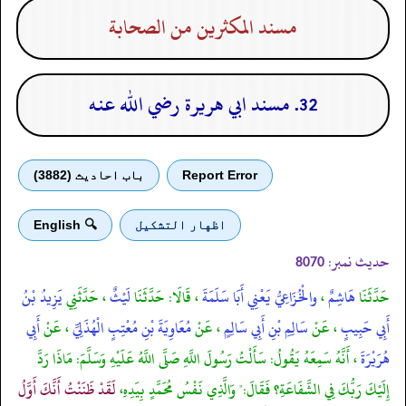
مسند المكثرين من الصحابة
32. مسند ابي هريرة رضي الله عنه
Report Error
باب احادیث (3882)
اظهار التشكيل
🔍 English
حدیث نمبر:
8070
حَدَّثَنَا
هَاشِمٌ
،
والْخُزَاعِيُّ يَعْنِي أَبَا سَلَمَةَ
، قَالَا: حَدَّثَنَا
لَيْثٌ
، حَدَّثَنِي
يَزِيدُ بْنُ
أَبِي حَبِيبٍ
، عَنْ
سَالِمِ بْنِ أَبِي سَالِمٍ
، عَنْ
مُعَاوِيَةَ بْنِ مُعْتِبٍ الْهُذَلِيِّ
، عَنْ
أَبِي
هُرَيْرَةَ
، أَنَّهُ سَمِعَهُ يَقُولُ: سَأَلْتُ رَسُولَ اللَّهِ صَلَّى اللَّهُ عَلَيْهِ وَسَلَّمَ: مَاذَا رَدَّ
إِلَيْكَ رَبُّكَ فِي الشَّفَاعَةِ؟ فَقَالَ:" وَالَّذِي نَفْسُ مُحَمَّدٍ بِيَدِهِ،
لَقَدْ ظَنَنْتُ أَنَّكَ أَوَّلُ