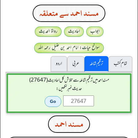
مسند احمد سے متعلقہ
ابواب
احادیث
رواۃ الحدیث
سوانح حیات: امام احمد بن حنبل رحمہ اللہ
تمام کتب
ترقیم شاملہ
عربی
اردو
مسند احمد میں ترقیم شاملہ سے تلاش کل احادیث (27647)
حدیث نمبر لکھیں:
مسند احمد