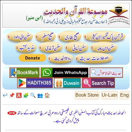
↩️
📌
🅰️
🧩
🔍
👥
🏠
Book Store
Ur-Latn
Eng
الحمدللہ! حدیث مبارک کی کتاب السنن الكبرى للبيهقي اردو عربی سرچ سہولت کے ساتھ
پیش کر دی گئی ہے۔