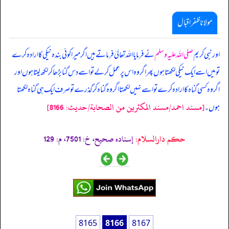
مولانا ظفر اقبال
اور نبی کریم
صلی اللہ علیہ وسلم
نے فرمایا اللہ تعالیٰ فرماتے ہیں اگر میرا کوئی بندہ نیکی کا ارادہ کرے
تو میں اسے ایک نیکی لکھتا ہوں پھر اگر وہ اس پر عمل کرلے تو اسے دس گنا بڑھا کر لکھ لیتاہوں اور
اگر وہ کسی گناہ کا ارادہ کرے تو اسے نہیں لکھتا اگر وہ گناہ کر گذرے تو صرف ایک ہی گناہ لکھتا
[مسند احمد/مسند المكثرين من الصحابة/حدیث: 8166]
ہوں۔
حکم دارالسلام:
إسناده صحيح، خ: 7501، م: 129
8165
8166
8167