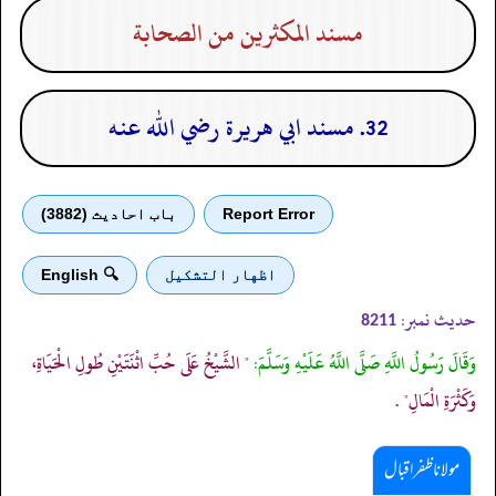
مسند المكثرين من الصحابة
32. مسند ابي هريرة رضي الله عنه
Report Error
باب احادیث (3882)
اظهار التشكيل
🔍 English
حدیث نمبر:
8211
وَقَالَ رَسُولُ اللَّهِ صَلَّى اللَّهُ عَلَيْهِ وَسَلَّمَ:
" الشَّيْخُ عَلَى حُبِّ اثْنَتَيْنِ طُولِ الْحَيَاةِ،
وَكَثْرَةِ الْمَالِ"
.
مولانا ظفر اقبال