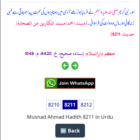
اور نبی کریم
صلی اللہ علیہ وسلم
نے فرمایا بوڑھے آدمی میں دو چیزوں کی محبت پیدا ہوجاتی ہے لمبی
[مسند احمد/مسند المكثرين من الصحابة/
زندگانی اور مال و دولت کی فراوانی۔
حدیث: 8211]
حکم دارالسلام:
إسناده صحيح، خ: 6420، م: 1046
8210
8211
8212
Musnad Ahmad Hadith 8211 in Urdu
Back ⬅️