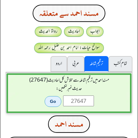
مسند احمد سے متعلقہ
ابواب
احادیث
رواۃ الحدیث
سوانح حیات: امام احمد بن حنبل رحمہ اللہ
تمام کتب
ترقیم شاملہ
عربی
اردو
مسند احمد میں ترقیم شاملہ سے تلاش کل احادیث (27647)
حدیث نمبر لکھیں:
مسند احمد