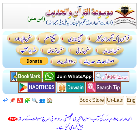
↩️
📌
🅰️
🧩
🔍
👥
🏠
Book Store
Ur-Latn
Eng
الحمدللہ! حدیث مبارک کی کتاب السنن الكبرى للبيهقي اردو عربی سرچ سہولت کے ساتھ
پیش کر دی گئی ہے۔