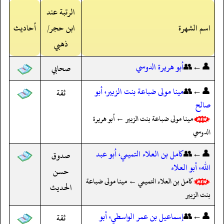
الرتبة عند
اسم الشهرة
ابن حجر/
أحاديث
ذهبي
👤←👥
أبو هريرة الدوسي
صحابي
👤←👥
مينا مولى ضباعة بنت الزبير، أبو
ثقة
صالح
مينا مولى ضباعة بنت الزبير ← أبو هريرة
الدوسي
👤←👥
كامل بن العلاء التميمي، أبو عبد
صدوق
الله، أبو العلاء
حسن
كامل بن العلاء التميمي ← مينا مولى ضباعة
الحديث
بنت الزبير
👤←👥
إسماعيل بن عمر الواسطي، أبو
ثقة