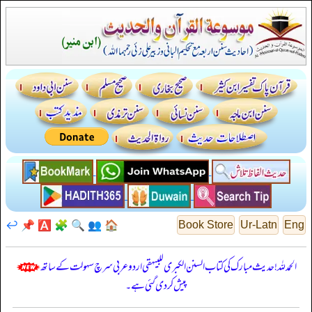
↩️
📌
🅰️
🧩
🔍
👥
🏠
Book Store
Ur-Latn
Eng
الحمدللہ! حدیث مبارک کی کتاب السنن الكبرى للبيهقي اردو عربی سرچ سہولت کے ساتھ
پیش کر دی گئی ہے۔