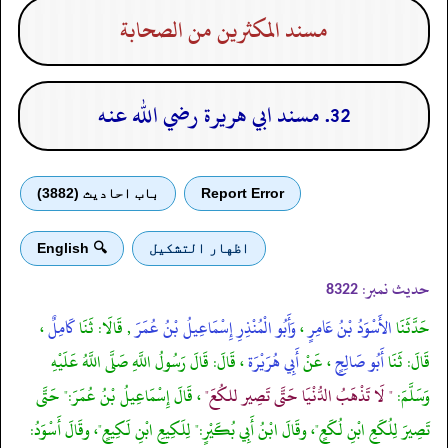
مسند المكثرين من الصحابة
32. مسند ابي هريرة رضي الله عنه
Report Error
باب احادیث (3882)
اظهار التشكيل
🔍 English
حدیث نمبر:
8322
حَدَّثَنَا
الأَسْوَدُ بْنُ عَامِرٍ
،
وَأَبُو الْمُنْذِرِ إِسْمَاعِيلُ بْنُ عُمَرَ
, قَالَا: ثَنَا
كَامِلٌ
،
قَالَ: ثَنَا
أَبُو صَالِحٍ
، عَنْ
أَبِي هُرَيْرَة
، قَالَ: قَالَ رَسُولُ اللَّهِ صَلَّى اللَّهُ عَلَيْهِ
وَسَلَّمَ:
" لَا تَذْهَبُ الدُّنْيَا حَتَّى تَصِير للكُعَ"
، قَالَ إِسْمَاعِيلُ بْنُ عُمَرَ:" حَتَّى
تَصِيرَ لِلُكَعِ ابْنِ لُكَعٍ"، وقَالَ ابْنُ أَبِي بُكَيْرٍ:" لِلَكِيعِ ابْنِ لَكِيعٍ"، وقَالَ أَسْوَدُ: