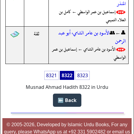
المنذر
إسماعيل بن عمر الواسطي ← كامل بن
العلاء التميمي
👤←👥
الأسود بن عامر الشامي، أبو عبد
ثقة
الرحمن
الأسود بن عامر الشامي ← إسماعيل بن عمر
الواسطي
8321
8322
8323
Musnad Ahmad Hadith 8322 in Urdu
Back ⬅️
© 2005-2026, Developed by Islamic Urdu Books, For any
query, please WhatsApp us at +92 331 5902482 or email us