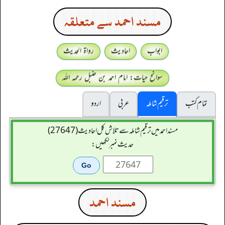
مسند احمد سے متعلقہ
ابواب
احادیث
رواۃ الحدیث
سوانح حیات: امام احمد بن حنبل رحمہ اللہ
تمام کتب
ترقیم شاملہ
عربی
اردو
مسند احمد میں ترقیم شاملہ سے تلاش کل احادیث (27647)
حدیث نمبر لکھیں:
مسند احمد