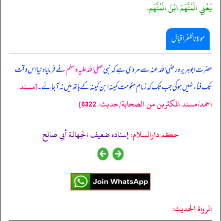
يَعْنِي الْمُتَّهَمَ ابْنَ الْمُتَّهَمِ.
مولانا ظفر اقبال
حضرت ابوہریرہ رضی اللہ عنہ سے مروی ہے کہ نبی
صلی اللہ علیہ وسلم
نے فرمایا دنیا اس وقت
[مسند
تک فناء نہیں ہوگی جب تک کہ زمام حکومت کمینہ ابن کمینہ کے ہاتھ میں نہ آجائے۔
احمد/مسند المكثرين من الصحابة/حدیث: 8322]
حکم دارالسلام:
إسناده ضعيف الجهالة أبي صالح
الرواة الحديث: