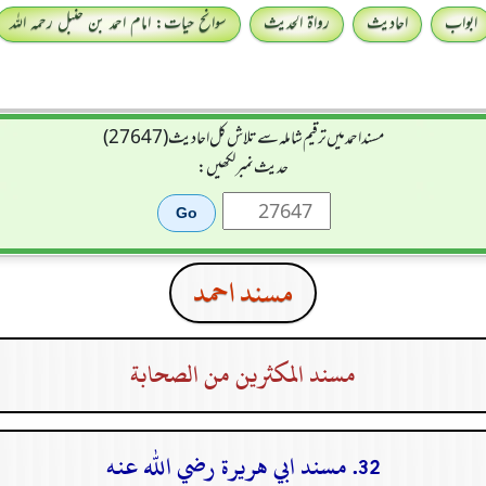
ابواب
احادیث
رواۃ الحدیث
سوانح حیات: امام احمد بن حنبل رحمہ اللہ
مسند احمد میں ترقیم شاملہ سے تلاش کل احادیث (27647)
حدیث نمبر لکھیں:
مسند احمد
مسند المكثرين من الصحابة
32. مسند ابي هريرة رضي الله عنه