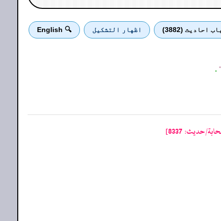
اب احادیث (3882)
اظهار التشكيل
🔍 English
"
.
ة/حدیث: 8337]