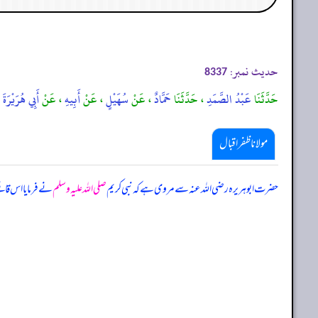
حدیث نمبر:
8337
حَدَّثَنَا
عَبْدُ الصَّمَدِ
، حَدَّثَنَا
حَمَّادٌ
، عَنْ
سُهَيْلٍ
، عَنْ
أَبِيهِ
، عَنْ
أَبِي هُرَيْرَةَ
مولانا ظفر اقبال
حضرت ابوہریرہ رضی اللہ عنہ سے مروی ہے کہ نبی کریم
صلی اللہ علیہ وسلم
نے فرمایا اس قاف