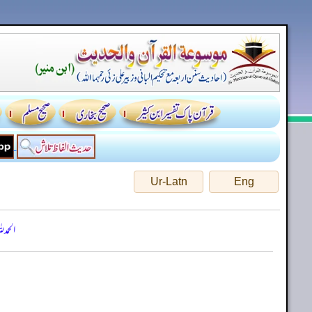
Ur-Latn
Eng
الحمد