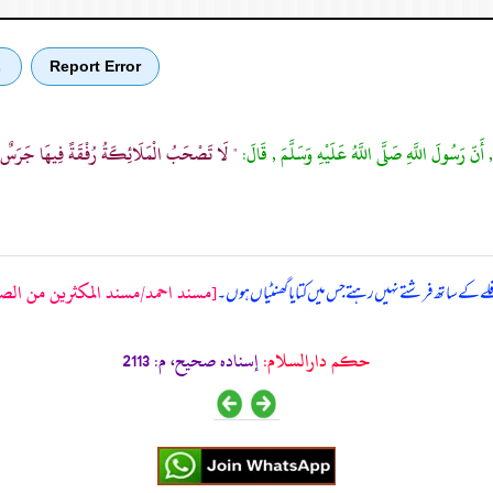
Report Error
ب
, أَنّ رَسُولَ اللَّهِ صَلَّى اللَّهُ عَلَيْهِ وَسَلَّمَ , قَالَ:
" لَا تَصْحَبُ الْمَلَائِكَةُ رُفْقَةً فِيهَا جَرَسٌ
[مسند احمد/مسند المكثرين من الصحاب
لے کے ساتھ فرشتے نہیں رہتے جس میں کتا یا گھنٹیاں ہوں۔
حکم دارالسلام:
إسناده صحيح، م: 2113