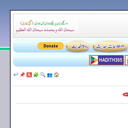
↩️
📌
🅰️
🧩
🔍
👥
🏠