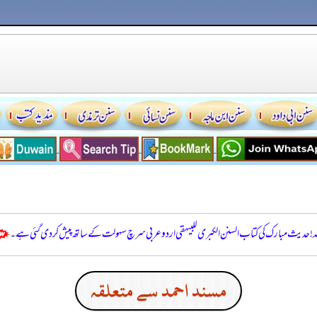
للہ! حدیث مبارک کی کتاب السنن الكبرى للبيهقي اردو عربی سرچ سہولت کے ساتھ پیش کر دی گئی ہے۔
مسند احمد سے متعلقہ