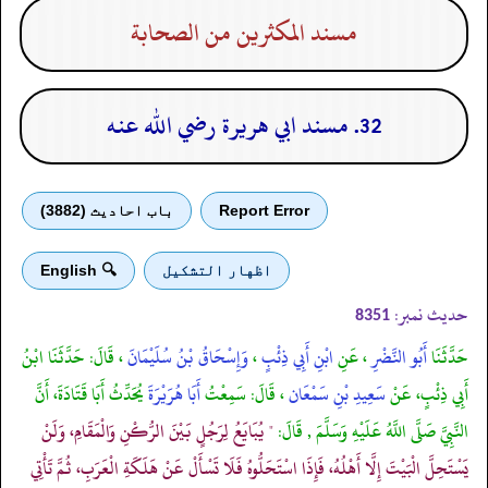
مسند المكثرين من الصحابة
32. مسند ابي هريرة رضي الله عنه
Report Error
باب احادیث (3882)
اظهار التشكيل
🔍 English
حدیث نمبر:
8351
حَدَّثَنَا
أَبُو النَّضْرِ
، عَنِ
ابْنِ أَبِي ذِئْبٍ
،
وَإِسْحَاقُ بْنُ سُلَيْمَانَ
، قَالَ: حَدَّثَنَا ابْنُ
أَبِي ذِئْبٍ، عَنْ
سَعِيدِ بْنِ سَمْعَان
، قَالَ: سَمِعْتُ
أَبَا هُرَيْرَةَ
يُحَدِّثُ أَبَا قَتَادَةَ، أَنَّ
النَّبِيَّ صَلَّى اللَّهُ عَلَيْهِ وَسَلَّمَ , قَالَ:
" يُبَايَعُ لِرَجُلٍ بَيْنَ الرُّكْنِ وَالْمَقَامِ، وَلَنْ
يَسْتَحِلَّ الْبَيْتَ إِلَّا أَهْلُهُ، فَإِذَا اسْتَحَلُّوهُ فَلَا تَسْأَلْ عَنْ هَلَكَةِ الْعَرَبِ، ثُمَّ تَأْتِي