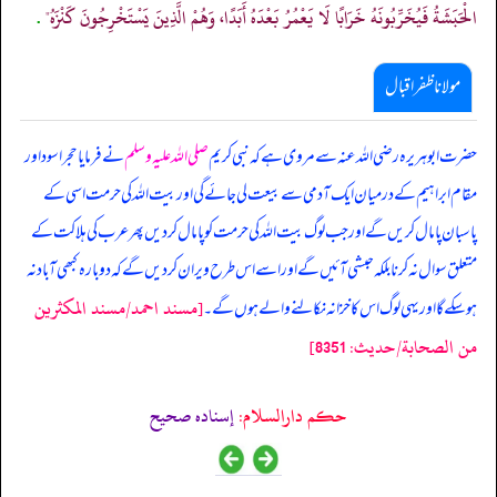
الْحَبَشَةُ فَيُخَرِّبُونَهُ خَرَابًا لَا يَعْمُرُ بَعْدَهُ أَبَدًا، وَهُمْ الَّذِينَ يَسْتَخْرِجُونَ كَنْزَهُ"
.
مولانا ظفر اقبال
حضرت ابوہریرہ رضی اللہ عنہ سے مروی ہے کہ نبی کریم
صلی اللہ علیہ وسلم
نے فرمایا حجر اسود اور
مقام ابراہیم کے درمیان ایک آدمی سے بیعت لی جائے گی اور بیت اللہ کی حرمت اسی کے
پاسبان پامال کریں گے اور جب لوگ بیت اللہ کی حرمت کو پامال کردیں پھر عرب کی ہلاکت کے
متعلق سوال نہ کرنا بلکہ حبشی آئیں گے اور اسے اس طرح ویران کردیں گے کہ دوبارہ کبھی آباد نہ
[مسند احمد/مسند المكثرين
ہوسکے گا اور یہی لوگ اس کا خزانہ نکالنے والے ہوں گے۔
من الصحابة/حدیث: 8351]
حکم دارالسلام:
إسناده صحيح