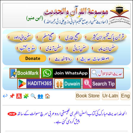
↩️
📌
🅰️
🧩
🔍
👥
🏠
Book Store
Ur-Latn
Eng
الحمدللہ! حدیث مبارک کی کتاب السنن الكبرى للبيهقي اردو عربی سرچ سہولت کے ساتھ
پیش کر دی گئی ہے۔