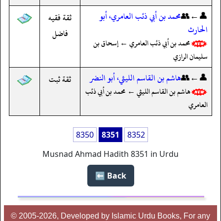
👤←👥
محمد بن أبي ذئب العامري، أبو
ثقة فقيه
الحارث
فاضل
محمد بن أبي ذئب العامري ← إسحاق بن
سليمان الرازي
👤←👥
هاشم بن القاسم الليثي، أبو النضر
ثقة ثبت
هاشم بن القاسم الليثي ← محمد بن أبي ذئب
العامري
8350
8351
8352
Musnad Ahmad Hadith 8351 in Urdu
Back ⬅️
© 2005-2026, Developed by Islamic Urdu Books, For any