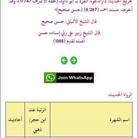
تخریج الحدیث دارالدعوہ:
«‏‏‏‏تفرد بہ أبو داود، (تحفة الأشراف:17747)، وقد
أخرجہ: مسند احمد (6/267) (حسن صحیح)»
قال الشيخ الألباني:
حسن صحيح
قال الشيخ زبير على زئي:
إسناده حسن
أصله تقدم (1368)
الرواة الحديث:
الرتبة عند
اسم الشهرة
ابن حجر/
أحاديث
ذهبي