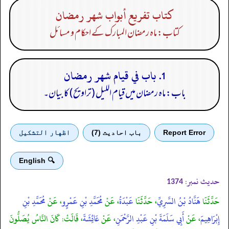
كتاب تفريع أبواب شهر رمضان
کتاب: ماہ رمضان المبارک کے احکام و مسائل
1. باب في قيام شهر رمضان
باب: ماہ رمضان میں قیام اللیل (تراویح) کا بیان۔
Report Error
باب احادیث (7)
اظهار التشكيل
🔍 English
حدیث نمبر:
1374
حَدَّثَنَا
هَنَّادُ بْنُ السَّرِيِّ
، حَدَّثَنَا
عَبْدَةُ
، عَنْ
مُحَمَّدِ بْنِ عَمْرٍو
، عَنْ
مُحَمَّدِ بْنِ
إِبْرَاهِيمَ
، عَنْ
أَبِي سَلَمَةَ بْنِ عَبْدِ الرَّحْمَنِ
، عَنْ
عَائِشَةَ
، قَالَتْ: كَانَ النَّاسُ يُصَلُّونَ