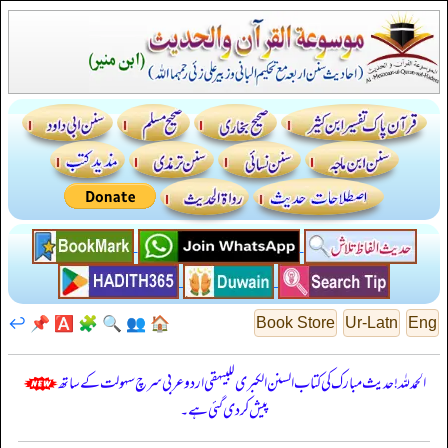
↩️
📌
🅰️
🧩
🔍
👥
🏠
Book Store
Ur-Latn
Eng
الحمدللہ! حدیث مبارک کی کتاب السنن الكبرى للبيهقي اردو عربی سرچ سہولت کے ساتھ
پیش کر دی گئی ہے۔