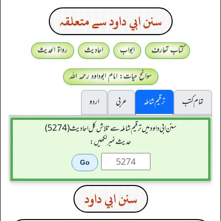
سنن ابي داود سے متعلقہ
کتاب تعارف
ابواب
احادیث
رواۃ الحدیث
سوانح حیات: امام ابوداود رحمہ اللہ
تمام کتب
ترقیم شاملہ
عربی
اردو
سنن ابي داود میں ترقیم شاملہ سے تلاش کل احادیث (5274)
حدیث نمبر لکھیں:
سنن ابي داود