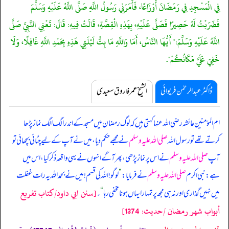
فِي الْمَسْجِدِ فِي رَمَضَانَ أَوْزَاعًا، فَأَمَرَنِي رَسُولُ اللَّهِ صَلَّى اللَّهُ عَلَيْهِ وَسَلَّمَ
فَضَرَبْتُ لَهُ حَصِيرًا فَصَلَّى عَلَيْهِ، بِهَذِهِ الْقِصَّةِ، قَالَتْ فِيهِ: قَالَ: تَعْنِي النَّبِيَّ صَلَّى
اللَّهُ عَلَيْهِ وَسَلَّمَ:" أَيُّهَا النَّاسُ، أَمَا وَاللَّهِ مَا بِتُّ لَيْلَتِي هَذِهِ بِحَمْدِ اللَّهِ غَافِلًا، وَلَا
خَفِيَ عَلَيَّ مَكَانُكُمْ".
ڈاکٹر عبدالرحمٰن فریوائی
الشیخ عمر فاروق سعیدی
ام المؤمنین عائشہ رضی اللہ عنہا کہتی ہیں کہ
لوگ رمضان میں مسجد کے اندر الگ الگ نماز پڑھا
کرتے تھے تو رسول اللہ
صلی اللہ علیہ وسلم
نے مجھے حکم دیا، میں نے آپ کے لیے چٹائی بچھائی تو
آپ
صلی اللہ علیہ وسلم
نے اس پر نماز پڑھی، پھر آگے انہوں نے یہی واقعہ ذکر کیا، اس میں
ہے: نبی اکرم
صلی اللہ علیہ وسلم
نے فرمایا:
”
لوگو! اللہ کی قسم! میں نے بحمد اللہ یہ رات غفلت
[سنن ابي داود/كتاب تفريع
میں نہیں گذاری اور نہ ہی مجھ پر تمہارا یہاں ہونا مخفی رہا
“
۔
أبواب شهر رمضان /حدیث: 1374]