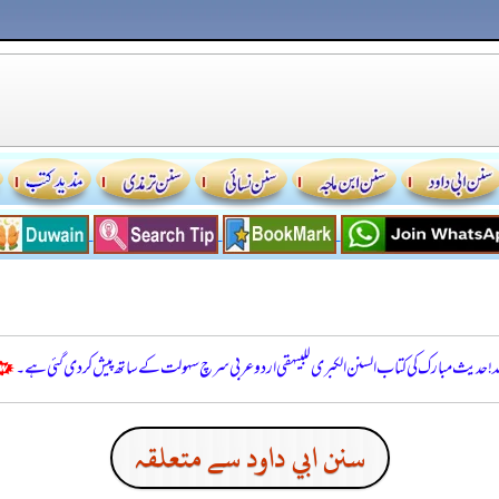
للہ! حدیث مبارک کی کتاب السنن الكبرى للبيهقي اردو عربی سرچ سہولت کے ساتھ پیش کر دی گئی ہے۔
سنن ابي داود سے متعلقہ