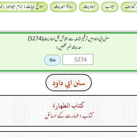
 تعارف
ابواب
احادیث
رواۃ الحدیث
سوانح حیات: امام ابوداود رحمہ 
سنن ابي داود میں ترقیم شاملہ سے تلاش کل احادیث (5274)
حدیث نمبر لکھیں:
سنن ابي داود
كتاب الطهارة
کتاب: طہارت کے مسائل