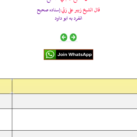
قال الشيخ زبير على زئي:
إسناده صحيح
انفرد به ابو داود