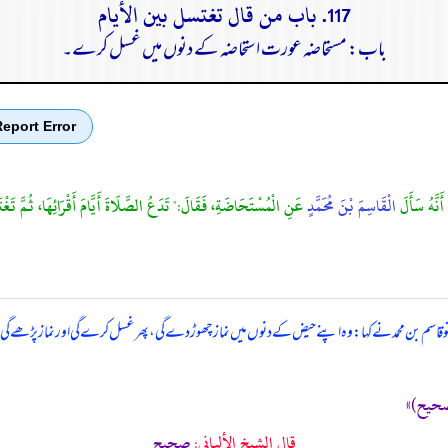
117. باب من قال تغتسل بين الأيام
باب: مستحاضہ عورت استحاضہ کے دنوں میں غسل کرے۔
eport Error
أَنَّهُ سَأَلَ
الْقَاسِمَ بْنَ مُحَمَّدٍ
عَنِ الْمُسْتَحَاضَةِ، فَقَالَ:" تَدَعُ الصَّلَاةَ أَيَّامَ أَقْرَائِهَا، ثُمَّ تَغْتَ
 قاسم بن محمد نے کہا: وہ اپنے حیض کے دنوں میں نماز چھوڑ دے گی، پھر غسل کرے گی اور نماز پڑھے گی، 
قال الشيخ الألباني:
صحيح