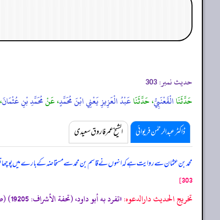
حدیث نمبر:
303
حَدَّثَنَا
الْقَعْنَبِيُّ
، حَدَّثَنَا
عَبْدُ الْعَزِيزِ يَعْنِي ابْنَ مُحَمَّدٍ
، عَنْ
مُحَمَّدِ بْنِ عُثْمَانَ
، 
ڈاکٹر عبدالرحمٰن فریوائی
الشیخ عمر فاروق سعیدی
محمد بن عثمان سے روایت ہے کہ
انہوں نے قاسم بن محمد سے مستحاضہ کے بارے میں پوچھا تو
303]
تخریج الحدیث دارالدعوہ:
«‏‏‏‏تفرد به أبو داود، (تحفة الأشراف: 19205) (صحیح)»