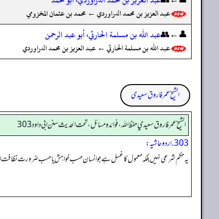
عبد العزيز بن محمد الدراوردي ← محمد بن عثمان المخزومي
👤←👥
عبد الله بن مسلمة الحارثي، أبو عبد الرحمن
عبد الله بن مسلمة الحارثي ← عبد العزيز بن محمد الدراوردي
الشیخ عمر فاروق سعیدی
الشيخ عمر فاروق سعيدي حفظ الله، فوائد و مسائل، تحت الحديث سنن ابي داود 303
303. اردو حاشیہ:
یہ حکم شرعی نہیں بلکہ معمول کا غسل ہے جو انسان حسب خواہش یا حسب ضرورت نظافت اور