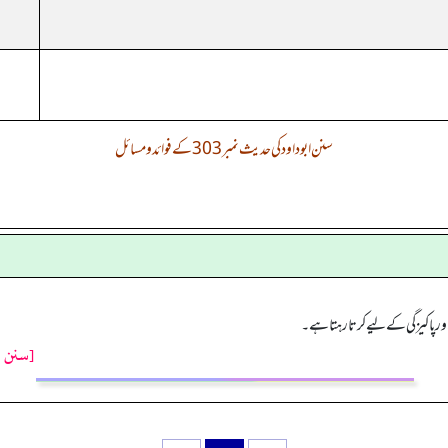
سنن ابوداود کی حدیث نمبر 303 کے فوائد و مسائل
 پاکیزگی کے لیے کرتا رہتا ہے۔
[سنن ا