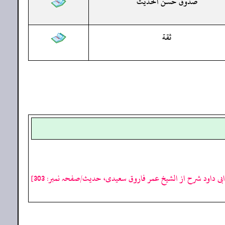
صدوق حسن الحديث
ثقة
بی داود شرح از الشیخ عمر فاروق سعیدی، حدیث/صفحہ نمبر: 303]