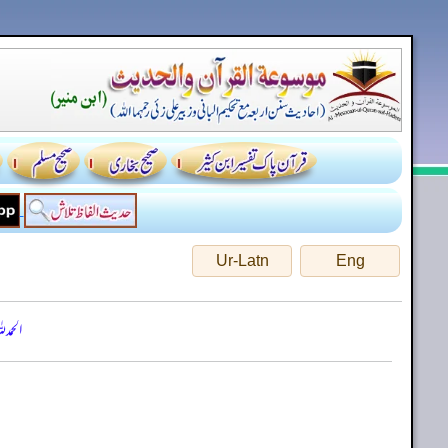
Ur-Latn
Eng
الحمد