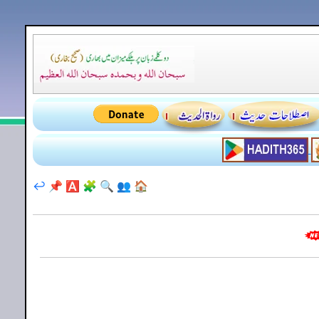
↩️
📌
🅰️
🧩
🔍
👥
🏠