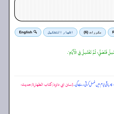
R
مكررات (6)
اظهار التشكيل
🔍 English
سِلُ فَتُصَلِّي، ثُمَّ تَغْتَسِلُ فِي الْأَيَّامِ".
[سنن ابي داود/كتاب الطهارة/حدیث:
پھر باقی ایام میں غسل کرتی رہے گی۔