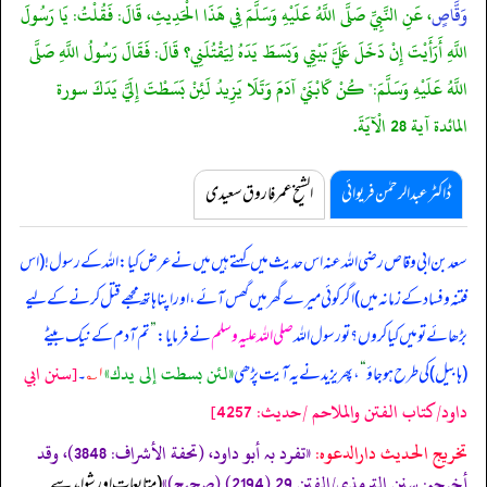
وَقَّاصٍ
، عَنِ النَّبِيِّ صَلَّى اللَّهُ عَلَيْهِ وَسَلَّمَ فِي هَذَا الْحَدِيثِ، قَالَ: فَقُلْتُ: يَا رَسُولَ
اللَّهِ أَرَأَيْتَ إِنْ دَخَلَ عَلَيَّ بَيْتِي وَبَسَطَ يَدَهُ لِيَقْتُلَنِي؟ قَالَ: فَقَالَ رَسُولُ اللَّهِ صَلَّى
اللَّهُ عَلَيْهِ وَسَلَّمَ:" كُنْ كَابْنَيْ آدَمَ وَتَلَا يَزِيدُ لَئِنْ بَسَطْتَ إِلَيَّ يَدَكَ سورة
المائدة آية 28 الْآيَةَ.
ڈاکٹر عبدالرحمٰن فریوائی
الشیخ عمر فاروق سعیدی
سعد بن ابی وقاص رضی اللہ عنہ اس حدیث میں کہتے ہیں
میں نے عرض کیا: اللہ کے رسول! (اس
فتنہ و فساد کے زمانہ میں) اگر کوئی میرے گھر میں گھس آئے، اور اپنا ہاتھ مجھے قتل کرنے کے لیے
بڑھائے تو میں کیا کروں؟ تو رسول اللہ
صلی اللہ علیہ وسلم
نے فرمایا:
”
تم آدم کے نیک بیٹے
«لئن بسطت إلى يدك»
[سنن ابي
(ہابیل) کی طرح ہو جاؤ
“
، پھر یزید نے یہ آیت پڑھی
۱؎
۔
داود/كتاب الفتن والملاحم /حدیث: 4257]
تخریج الحدیث دارالدعوہ:
«‏‏‏‏تفرد بہ أبو داود، (تحفة الأشراف: 3848)، وقد
أخرجہ: سنن الترمذی/الفتن 29 (2194) (صحیح)»
‏‏‏‏ (متابعات اور شواہد سے