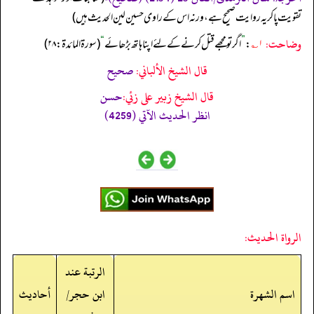
تقویت پاکر یہ روایت صحیح ہے، ورنہ اس کے راوی حسین لین الحدیث ہیں)
وضاحت:
۱؎
:
”
اگر تو مجھے قتل کرنے کے لئے اپنا ہاتھ بڑھائے
“
(سورۃ المائدۃ: ۲۸)
قال الشيخ الألباني:
صحيح
قال الشيخ زبير على زئي:
حسن
انظر الحديث الآتي (4259)
الرواة الحديث:
الرتبة عند
اسم الشهرة
ابن حجر/
أحاديث