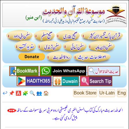
↩️
📌
🅰️
🧩
🔍
👥
🏠
Book Store
Ur-Latn
Eng
الحمدللہ! حدیث مبارک کی کتاب السنن الكبرى للبيهقي اردو عربی سرچ سہولت کے ساتھ
پیش کر دی گئی ہے۔