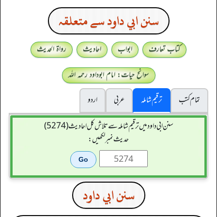
سنن ابي داود سے متعلقہ
کتاب تعارف
ابواب
احادیث
رواۃ الحدیث
سوانح حیات: امام ابوداود رحمہ اللہ
تمام کتب
ترقیم شاملہ
عربی
اردو
سنن ابي داود میں ترقیم شاملہ سے تلاش کل احادیث (5274)
حدیث نمبر لکھیں:
سنن ابي داود