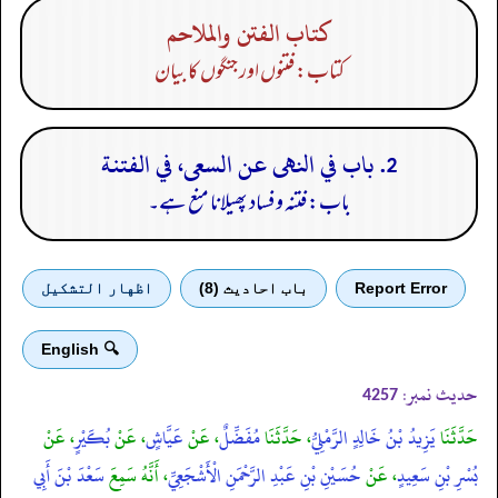
كتاب الفتن والملاحم
کتاب: فتنوں اور جنگوں کا بیان
2. باب في النهى عن السعى، في الفتنة
باب: فتنہ و فساد پھیلانا منع ہے۔
Report Error
باب احادیث (8)
اظهار التشكيل
🔍 English
حدیث نمبر:
4257
حَدَّثَنَا
يَزِيدُ بْنُ خَالِدٍ الرَّمْلِيُّ
، حَدَّثَنَا
مُفَضِّلٌ
، عَنْ
عَيَّاشٍ
، عَنْ
بُكَيْرٍ
، عَنْ
بُسْرِ بْنِ سَعِيدٍ
، عَنْ
حُسَيْنِ بْنِ عَبْدِ الرَّحْمَنِ الْأَشْجَعِيِّ
، أَنَّهُ سَمِعَ
سَعْدَ بْنَ أَبِي