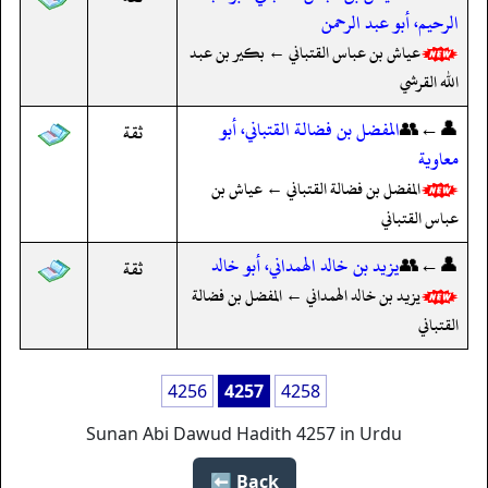
الرحيم، أبو عبد الرحمن
عياش بن عباس القتباني ← بكير بن عبد
الله القرشي
👤←👥
المفضل بن فضالة القتباني، أبو
ثقة
معاوية
المفضل بن فضالة القتباني ← عياش بن
عباس القتباني
👤←👥
يزيد بن خالد الهمداني، أبو خالد
ثقة
يزيد بن خالد الهمداني ← المفضل بن فضالة
القتباني
4256
4257
4258
Sunan Abi Dawud Hadith 4257 in Urdu
Back ⬅️