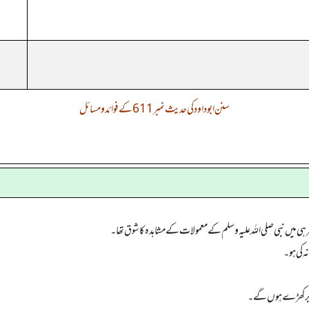
سنن ابوداود کی حدیث نمبر 611 کے فوائد و مسائل
ی میں نبی صلی اللہ علیہ وسلم کے معمولات کے مشاہدہ کا شوق تھا۔
ہ کی ہو۔
ابر کھڑے ہوں گے۔