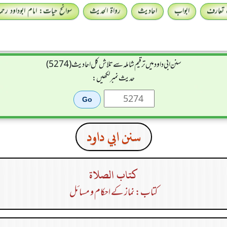
 تعارف
ابواب
احادیث
رواۃ الحدیث
سوانح حیات: امام ابوداود رحمہ 
سنن ابي داود میں ترقیم شاملہ سے تلاش کل احادیث (5274)
حدیث نمبر لکھیں:
سنن ابي داود
كتاب الصلاة
کتاب: نماز کے احکام و مسائل