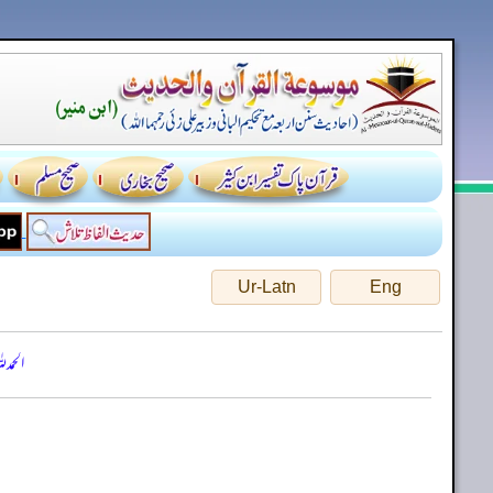
Ur-Latn
Eng
الحمد