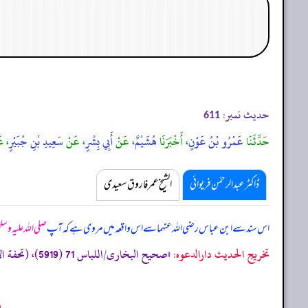
حدیث نمبر:
611
حَدَّثَنَا
عَمْرُو بْنُ عَوْنٍ
، أَخْبَرَنَا
هُشَيْمٌ
، عَنْ
أَبِي بِشْرٍ
، عَنْ
سَعِيدِ بْنِ جُبَيْرٍ
، ع
ڈاکٹر عبدالرحمٰن فریوائی
الشیخ عمر فاروق سعیدی
اس سند سے ابن عباس رضی اللہ عنہما سے اس واقعہ میں مروی ہے کہ
آپ
صلی اللہ علیہ وسل
تخریج الحدیث دارالدعوہ:
«‏‏‏‏صحیح البخاری/اللباس 71 (5919)، (تحفة الأشراف: 5455)، وقد أخرجہ: مسند احمد (1/215، 287) (صحیح)»
ق