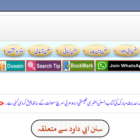
للہ! حدیث مبارک کی کتاب السنن الكبرى للبيهقي اردو عربی سرچ سہولت کے ساتھ پیش کر دی گئی ہے۔
سنن ابي داود سے متعلقہ