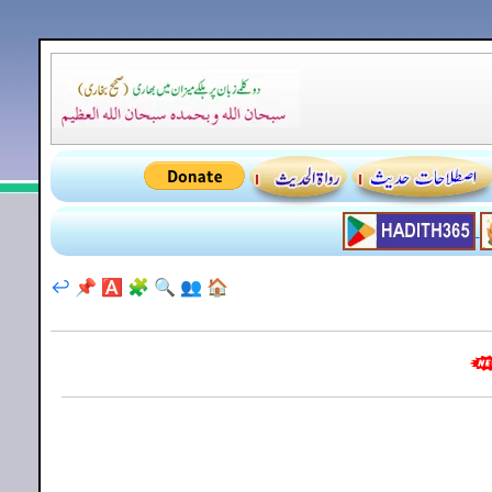
↩️
📌
🅰️
🧩
🔍
👥
🏠