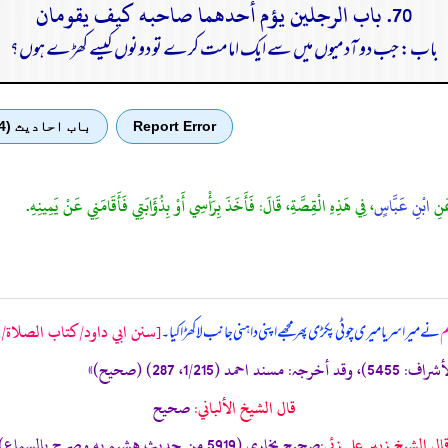
70. باب الرجلين يؤم أحدهما صاحبه كيف يقومان
باب: جب دو آدمیوں میں سے ایک امامت کرے تو دونوں کیسے کھڑے ہوں؟
Report Error
باب احادیث (4)
َنِ
ابْنِ عَبَّاسٍ
، فِي هَذِهِ الْقِصَّةِ، قَالَ: فَأَخَذَ بِرَأْسِي أَوْ بِذُؤَابَتِي فَأَقَامَنِي عَنْ يَمِينِهِ.
[سنن ابي داود/كتاب الصلاة/حدی
م
نے میرا سر یا میری چوٹی پکڑی پھر مجھے اپنی داہنی جانب لا کھڑا کیا۔
قال الشيخ الألباني:
صحيح
ال الشيخ زبير على زئي:
صحيح بخاري (5919 من حديث ھشيم به وصرح بالسماع)