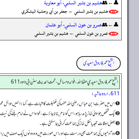
👤←👥
هشيم بن بشير السلمي، أبو معاوية
هشيم بن بشير السلمي ← جعفر بن أبي وحشية اليشكري
👤←👥
عمرو بن عون السلمي، أبو عثمان
عمرو بن عون السلمي ← هشيم بن بشير السلمي
الشیخ عمر فاروق سعیدی
الشيخ عمر فاروق سعيدي حفظ الله، فوائد و مسائل، تحت الحديث سنن ابي داود 611
611۔ اردو حاشیہ:
➊ اس میں حضرت ابن عباس رضی اللہ عنہما کی فضیلت کا اثبات ہے، کہا: انہیں اوائل عمر ہ
➋ ایک شخص جو اپنی نماز پڑھ رہا ہو، اس کو امام بنانا جائز ہے، خواہ اس نے امام بننے کی نیت ن
➌ بعض اوقات تہجد یا نفل نماز کی جماعت کرائی جا سکتی ہے۔
➍ دو آدمیوں کی جماعت بھی درست ہے اور اس صورت میں وہ دونوں ایک صف میں بر