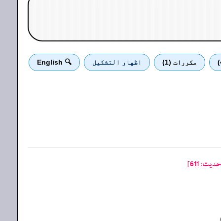
مكررات (1)
اظهار التشكيل
🔍 English
ث: 611]